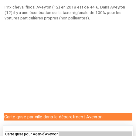
Prix cheval fiscal Aveyron (12) en 2018 est de 44 €. Dans Aveyron
(12) il y a une éxonération sur la taxe régionale de 100% pour les
voitures particulières propres (non polluantes).
Carte grise par ville dans le déparetment Aveyron
Carte grise pour Agen-d'Aveyron