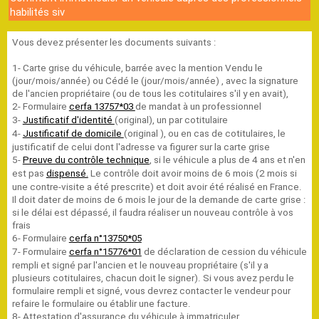
habilités siv
Vous devez présenter les documents suivants :
1- Carte grise du véhicule, barrée avec la mention Vendu le
(jour/mois/année) ou Cédé le (jour/mois/année) , avec la signature
de l'ancien propriétaire (ou de tous les cotitulaires s'il y en avait),
2- Formulaire
de mandat à un professionnel
cerfa 13757*03
3-
(original), un par cotitulaire
Justificatif d'identité
4-
(original ), ou en cas de cotitulaires, le
Justificatif de domicile
justificatif de celui dont l'adresse va figurer sur la carte grise
5-
, si le véhicule a plus de 4 ans et n'en
Preuve du contrôle technique
est pas
Le contrôle doit avoir moins de 6 mois (2 mois si
dispensé.
une contre-visite a été prescrite) et doit avoir été réalisé en France.
Il doit dater de moins de 6 mois le jour de la demande de carte grise :
si le délai est dépassé, il faudra réaliser un nouveau contrôle à vos
frais
6- Formulaire
cerfa n°13750*05
7- Formulaire
de déclaration de cession du véhicule
cerfa n°15776*01
rempli et signé par l'ancien et le nouveau propriétaire (s'il y a
plusieurs cotitulaires, chacun doit le signer). Si vous avez perdu le
formulaire rempli et signé, vous devrez contacter le vendeur pour
refaire le formulaire ou établir une facture.
8- Attestation d'assurance du véhicule à immatriculer