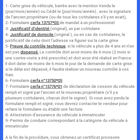
1- Carte grise du véhicule, barrée avec la mention Vendu le
(jour/mois/année) ou Cédé le (jour/mois/année) , avec la signature
de l'ancien propriétaire (ou de tous les cotitulaires s'il y en avait),
2- Formulaire
de mandat à un professionnel
cerfa 13757*03
3-
(original), un par cotitulaire
Justificatif d'identité
4-
(original ), ou en cas de cotitulaires, le
Justificatif de domicile
justificatif de celui dont l'adresse va figurer sur la carte grise
5-
, si le véhicule a plus de 4 ans et n'en
Preuve du contrôle technique
est pas
Le contrôle doit avoir moins de 6 mois (2 mois si
dispensé.
une contre-visite a été prescrite) et doit avoir été réalisé en France.
Il doit dater de moins de 6 mois le jour de la demande de carte grise :
si le délai est dépassé, il faudra réaliser un nouveau contrôle à vos
frais
6- Formulaire
cerfa n°13750*05
7- Formulaire
de déclaration de cession du véhicule
cerfa n°15776*01
rempli et signé par l'ancien et le nouveau propriétaire (s'il y a
plusieurs cotitulaires, chacun doit le signer). Si vous avez perdu le
formulaire rempli et signé, vous devrez contacter le vendeur pour
refaire le formulaire ou établir une facture.
8- Attestation d'assurance du véhicule à immatriculer
9- Permis de conduire correspondant à la catégorie du véhicule à
immatriculer
À la fin de la procédure, vous obtenez un certificat provisoire