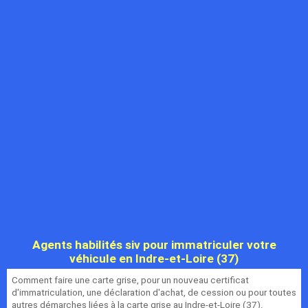
Agents habilités siv pour immatriculer votre
véhicule en Indre-et-Loire (37)
Comment faire une carte grise, pour un nouveau certificat
d'immatriculation, une déclaration d'achat, de cession ou pour toutes
autres démarches liées à la carte grise au Indre-et-Loire (37).