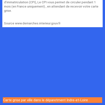
d'immatriculation (CPI), Le CPI vous permet de circuler pendant 1
mois (en France uniquement) , en attendant de recevoir votre carte
grise.
Source www.demarches.interieur.gouv.fr
Carte grise par ville dans le déparetment Indre-et-Loire