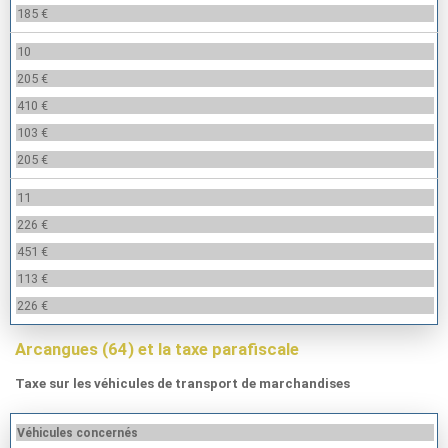
185 €
10
205 €
410 €
103 €
205 €
11
226 €
451 €
113 €
226 €
Arcangues (64) et la taxe parafiscale
Taxe sur les véhicules de transport de marchandises
Véhicules concernés