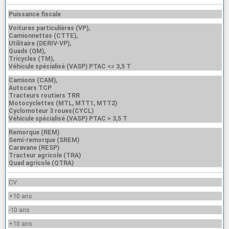
Puissance fiscale
Voitures particulières (VP),
Camionnettes (CTTE),
Utilitaire (DERIV-VP),
Quads (QM),
Tricycles (TM),
Véhicule spécialisé (VASP) PTAC <= 3,5 T
Camions (CAM),
Autocars TCP
Tracteurs routiers TRR
Motocyclettes (MTL, MTT1, MTT2)
Cyclomoteur 3 roues(CYCL)
Véhicule spécialisé (VASP) PTAC > 3,5 T
Remorque (REM)
Semi-remorque (SREM)
Caravane (RESP)
Tracteur agricole (TRA)
Quad agricole (QTRA)
CV
+10 ans
-10 ans
+10 ans