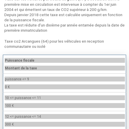
première mise en circulation est intervenue à compter du 1er juin
2004 et qui émettent un taux de CO2 supérieur à 200 g/km.
Depuis janvier 2018 cette taxe est calculée uniquement en fonction
de la puissance fiscale.
La taxe est réduite d'un dixième par année entamée depuis la date de
première immatriculation
Taxe co2 Arcangues (64) pour les véhicules en reception
communautaire ou isolé
Puissance fiscale
Montant de la taxe
puissance <= 9
0 €
10 <= puissance <= 11
100 €
12 <= puissance <= 14
300 €