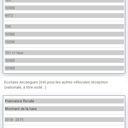
189
10500
9973
190
10500
10290
191 <= taux
10500
10500
Ecotaxe Arcangues (64) pour les autres véhicules réception
(nationale, à titre isolé…)
Puissance fiscale
Montant de la taxe
2018 - 2019