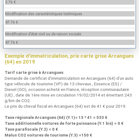
2.76 €
Modification des caractéristiques techniques
47.76 €
Modification d’état civil ou de raison sociale
47.76 €
Exemple d’immatriculation, prix carte grise Arcangues
(64) en 2019
Tarif carte grise à Arcangues
Demande de certificat d’immatriculation en Arcangues (64) d’un auto
type véhicule de tourisme (VP) de 13 chevaux , Essence (ES) /
Diesel (GO), occasion acheté en France, réception communautaire
(UE) , date de 1ère mise en circulation 19/02/2014 et émettant 243
g/km de CO2.
Le prix du cheval fiscal en Arcangues (64) est de 41 € pour 2019.
Taxe régionale Arcangues (64) (Y.1)= 13 * 41 = 533 €
Taxe additionnelle voitures de forte puissance (Y.1 bis) = 0 €
Taxe parafiscale (Y.2) = 0 €
Malus CO2 voitures de tourisme (Y.3) =150 €