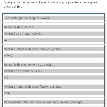
Quelque soit le genre ou l’age du véhicule, le prix de la carte grise
grise est fixe.
Tarif carte grise Arcangues (64200)
Demande de duplicata
Véhiculé déja immatriculé SIV
47.76 €
Véhiculé immatriculé dans l’ancien système
6.76 €
Demande de changement de domicile
Véhiculé déja immatriculé SIV
0 €
Véhiculé immatriculé dans l’ancien système
2.76 €
Changement d’état matrimonial (mariage, divorce, veuvage)