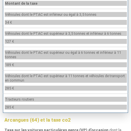
Montant de la taxe
Véhicules dont le PTAC est inférieur ou égal à 3,5 tonnes
34 €
Véhicules dont le PTAC est supérieur à 3,5 tonnes et inférieur à 6 tonnes
127 €
Véhicules dont le PTAC est supérieur ou égal à 6 tonnes et inférieur à 11
tonnes
189 €
Véhicules dont le PTAC est supérieur à 11 tonnes et véhicules de transport
en commun
285 €
Tracteurs routiers
285 €
Arcangues (64) et la taxe co2
dont la
Taxe sur les voitures particulères genre (VP) d’occasion