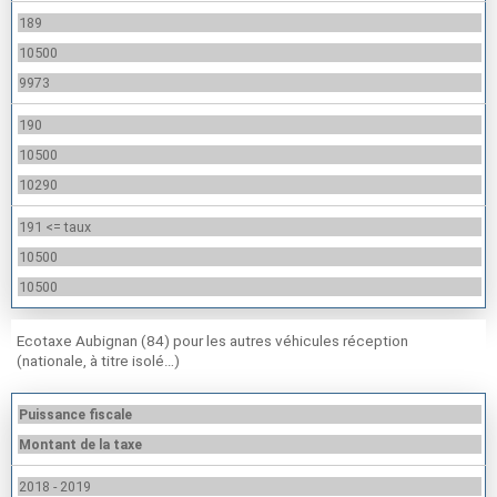
189
10500
9973
190
10500
10290
191 <= taux
10500
10500
Ecotaxe Aubignan (84) pour les autres véhicules réception
(nationale, à titre isolé…)
Puissance fiscale
Montant de la taxe
2018 - 2019