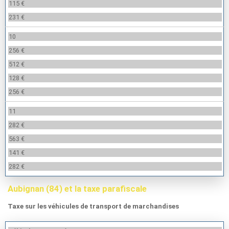
115 €
231 €
10
256 €
512 €
128 €
256 €
11
282 €
563 €
141 €
282 €
Aubignan (84) et la taxe parafiscale
Taxe sur les véhicules de transport de marchandises