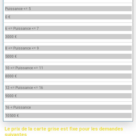
Puissance <= 5
0 €
6 <= Puissance <= 7
3000 €
8 <= Puissance <= 9
5000 €
10 <= Puissance <= 11
8000 €
12 <= Puissance <= 16
9000 €
16 < Puissance
10500 €
Le prix de la carte grise est fixe pour les demandes
suivantes