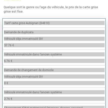
Quelque soit le genre ou l’age du véhicule, le prix de la carte grise
grise est fixe.
Tarif carte grise Aubignan (84810)
Demande de duplicata
Véhiculé déja immatriculé SIV
57.76 €
Véhiculé immatriculé dans l’ancien système
6.76 €
Demande de changement de domicile
Véhiculé déja immatriculé SIV
0 €
Véhiculé immatriculé dans l’ancien système
2.76 €
Changement d’état matrimonial (mariage, divorce, veuvage)