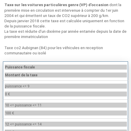
dont la
Taxe sur les voitures particulères genre (VP) d’occasion
première mise en circulation est intervenue à compter du 1er juin
2004 et qui émettent un taux de CO2 supérieur à 200 g/km.
Depuis janvier 2018 cette taxe est calculée uniquement en fonction
de la puissance fiscale.
La taxe est réduite d'un dixième par année entamée depuis la date de
première immatriculation
Taxe co2 Aubignan (84) pour les véhicules en reception
communautaire ou isolé
Puissance fiscale
Montant de la taxe
puissance <= 9
0 €
10 <= puissance <= 11
100 €
12 <= puissance <= 14