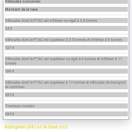
Véhicules concernés
Montant de la taxe
Véhicules dont le PTAC est inférieur ou égal à 3,5 tonnes
34 €
Véhicules dont le PTAC est supérieur à 3,5 tonnes et inférieur à 6 tonnes
127 €
Véhicules dont le PTAC est supérieur ou égal à 6 tonnes et inférieur à 11
tonnes
189 €
Véhicules dont le PTAC est supérieur à 11 tonnes et véhicules de transport
en commun
285 €
Tracteurs routiers
285 €
Aubignan (84) et la taxe co2