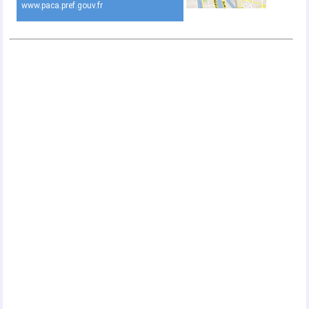
www.paca.pref.gouv.fr