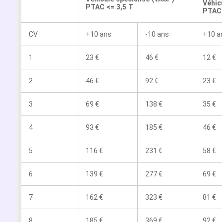
Véhic
PTAC <= 3,5 T
PTAC 
CV
+10 ans
-10 ans
+10 a
1
23 €
46 €
12 €
2
46 €
92 €
23 €
3
69 €
138 €
35 €
4
93 €
185 €
46 €
5
116 €
231 €
58 €
6
139 €
277 €
69 €
7
162 €
323 €
81 €
8
185 €
369 €
92 €