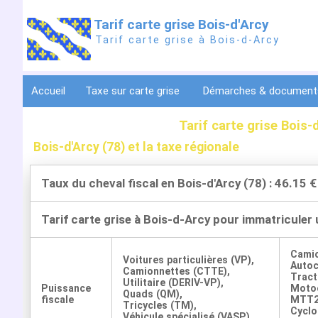
Tarif carte grise Bois-d'Arcy
Tarif carte grise à Bois-d-Arcy
Accueil
Taxe sur carte grise
Démarches & documen
Tarif carte grise Bois-
Bois-d'Arcy (78) et la taxe régionale
Taux du cheval fiscal en Bois-d'Arcy (78) : 46.15 €
Tarif carte grise à Bois-d-Arcy pour immatriculer
Cami
Voitures particulières (VP),
Auto
Camionnettes (CTTE),
Tract
Utilitaire (DERIV-VP),
Puissance
Motoc
Quads (QM),
fiscale
MTT2
Tricycles (TM),
Cyclo
Véhicule spécialisé (VASP)