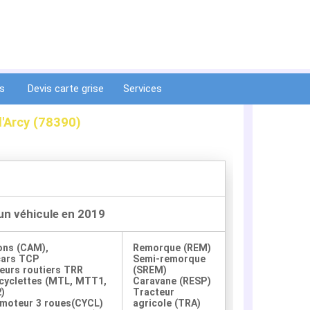
ts
Devis carte grise
Services
d'Arcy (78390)
 un véhicule en 2019
ons (CAM),
Remorque (REM)
cars TCP
Semi-remorque
eurs routiers TRR
(SREM)
yclettes (MTL, MTT1,
Caravane (RESP)
)
Tracteur
moteur 3 roues(CYCL)
agricole (TRA)