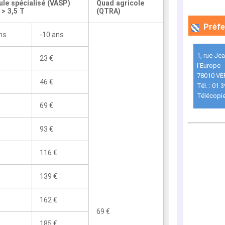
ule spécialisé (VASP)
Quad agricole
> 3,5 T
(QTRA)
Préfe
ns
-10 ans
1, rue Je
23 €
l'Europe
78010 VE
46 €
Tél. : 01 
Télécopie
69 €
93 €
116 €
139 €
162 €
69 €
185 €