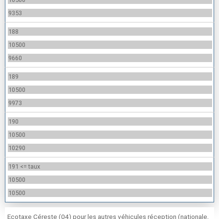
9353
188
10500
9660
189
10500
9973
190
10500
10290
191 <= taux
10500
10500
Ecotaxe Céreste (04) pour les autres véhicules réception (nationale,