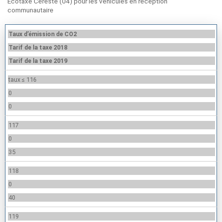
Ecotaxe Céreste (04) pour les véhicules en reception
communautaire
Taux d’émission de CO2
Tarif de la taxe 2018
Tarif de la taxe 2019
taux ≤ 116
0
0
117
0
35
118
0
40
119