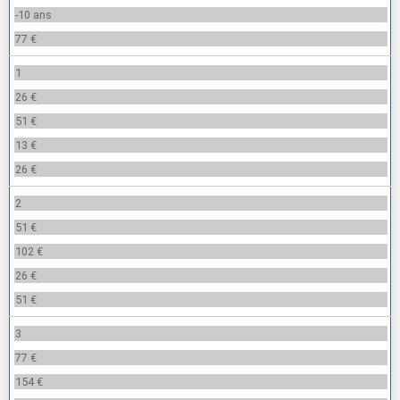
-10 ans
77 €
1
26 €
51 €
13 €
26 €
2
51 €
102 €
26 €
51 €
3
77 €
154 €