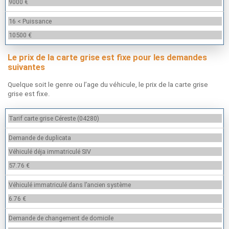
9000 €
16 < Puissance
10500 €
Le prix de la carte grise est fixe pour les demandes
suivantes
Quelque soit le genre ou l’age du véhicule, le prix de la carte grise
grise est fixe.
Tarif carte grise Céreste (04280)
Demande de duplicata
Véhiculé déja immatriculé SIV
57.76 €
Véhiculé immatriculé dans l’ancien système
6.76 €
Demande de changement de domicile