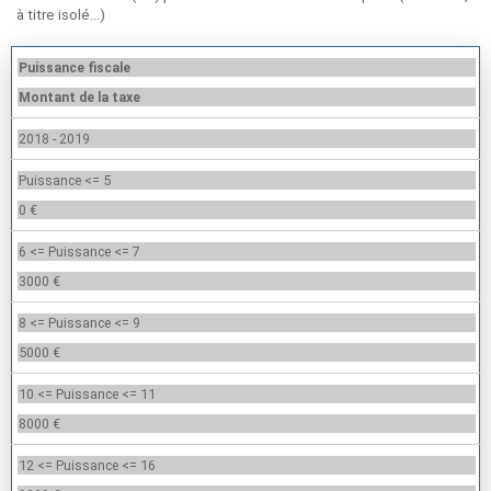
à titre isolé…)
Puissance fiscale
Montant de la taxe
2018 - 2019
Puissance <= 5
0 €
6 <= Puissance <= 7
3000 €
8 <= Puissance <= 9
5000 €
10 <= Puissance <= 11
8000 €
12 <= Puissance <= 16