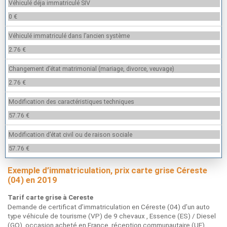
Véhiculé déja immatriculé SIV
0 €
Véhiculé immatriculé dans l’ancien système
2.76 €
Changement d’état matrimonial (mariage, divorce, veuvage)
2.76 €
Modification des caractéristiques techniques
57.76 €
Modification d’état civil ou de raison sociale
57.76 €
Exemple d’immatriculation, prix carte grise Céreste
(04) en 2019
Tarif carte grise à Cereste
Demande de certificat d’immatriculation en Céreste (04) d’un auto
type véhicule de tourisme (VP) de 9 chevaux , Essence (ES) / Diesel
(GO), occasion acheté en France, réception communautaire (UE) ,