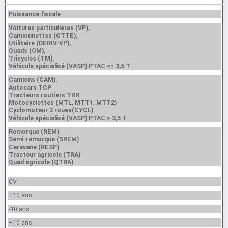
Puissance fiscale
Voitures particulières (VP),
Camionnettes (CTTE),
Utilitaire (DERIV-VP),
Quads (QM),
Tricycles (TM),
Véhicule spécialisé (VASP) PTAC <= 3,5 T
Camions (CAM),
Autocars TCP
Tracteurs routiers TRR
Motocyclettes (MTL, MTT1, MTT2)
Cyclomoteur 3 roues(CYCL)
Véhicule spécialisé (VASP) PTAC > 3,5 T
Remorque (REM)
Semi-remorque (SREM)
Caravane (RESP)
Tracteur agricole (TRA)
Quad agricole (QTRA)
CV
+10 ans
-10 ans
+10 ans