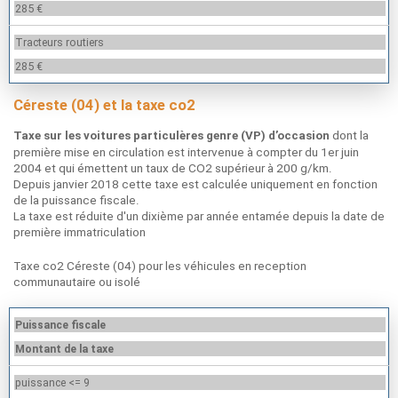
285 €
Tracteurs routiers
285 €
Céreste (04) et la taxe co2
dont la
Taxe sur les voitures particulères genre (VP) d’occasion
première mise en circulation est intervenue à compter du 1er juin
2004 et qui émettent un taux de CO2 supérieur à 200 g/km.
Depuis janvier 2018 cette taxe est calculée uniquement en fonction
de la puissance fiscale.
La taxe est réduite d'un dixième par année entamée depuis la date de
première immatriculation
Taxe co2 Céreste (04) pour les véhicules en reception
communautaire ou isolé
Puissance fiscale
Montant de la taxe
puissance <= 9