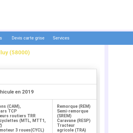
ts
Devis carte grise
Services
lluy (58000)
éhicule en 2019
ons (CAM),
Remorque (REM)
cars TCP
Semi-remorque
eurs routiers TRR
(SREM)
yclettes (MTL, MTT1,
Caravane (RESP)
)
Tracteur
moteur 3 roues(CYCL)
agricole (TRA)