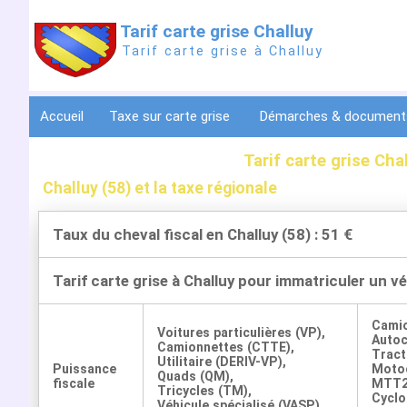
Tarif carte grise Challuy
Tarif carte grise à Challuy
Accueil
Taxe sur carte grise
Démarches & documen
Tarif carte grise Cha
Challuy (58) et la taxe régionale
Taux du cheval fiscal en Challuy (58) : 51 €
Tarif carte grise à Challuy pour immatriculer un v
Cami
Voitures particulières (VP),
Auto
Camionnettes (CTTE),
Tract
Utilitaire (DERIV-VP),
Puissance
Motoc
Quads (QM),
fiscale
MTT2
Tricycles (TM),
Cyclo
Véhicule spécialisé (VASP)