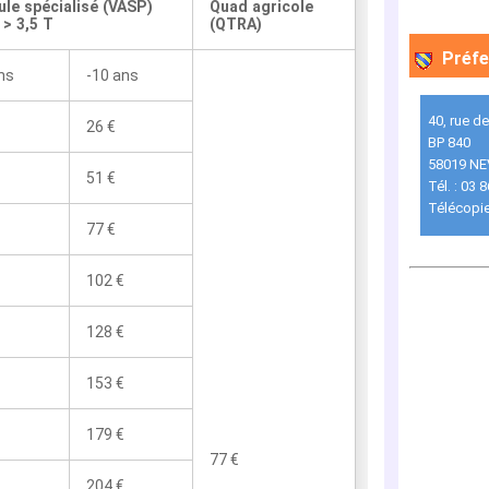
ule spécialisé (VASP)
Quad agricole
> 3,5 T
(QTRA)
Préfe
ns
-10 ans
40, rue de
26 €
BP 840
58019 NE
51 €
Tél. : 03 
Télécopie
77 €
102 €
128 €
153 €
179 €
77 €
204 €