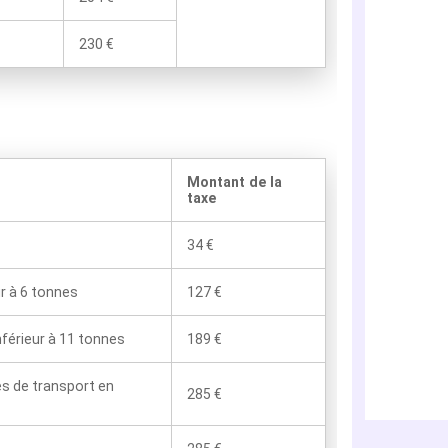
230 €
Montant de la
taxe
34 €
ur à 6 tonnes
127 €
nférieur à 11 tonnes
189 €
es de transport en
285 €