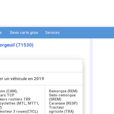
ts
Devis carte grise
Services
forgeuil (71530)
er un véhicule en 2019
ons (CAM),
Remorque (REM)
cars TCP
Semi-remorque
eurs routiers TRR
(SREM)
yclettes (MTL, MTT1,
Caravane (RESP)
)
Tracteur
moteur 3 roues(CYCL)
agricole (TRA)