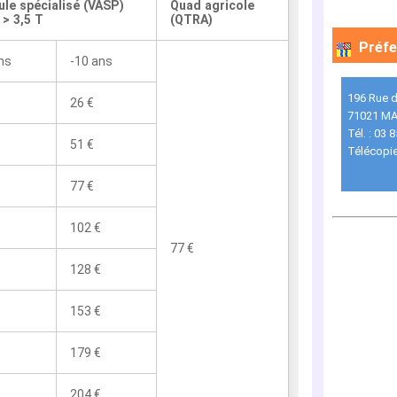
ule spécialisé (VASP)
Quad agricole
> 3,5 T
(QTRA)
Préfe
ns
-10 ans
196 Rue 
26 €
71021 M
Tél. : 03 
51 €
Télécopie
77 €
102 €
77 €
128 €
153 €
179 €
204 €