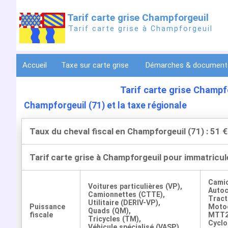
Tarif carte grise Champforgeuil
Tarif carte grise à Champforgeuil
Accueil
Taxe sur carte grise
Démarches & documen
Tarif carte grise Champ
Champforgeuil (71) et la taxe régionale
Taux du cheval fiscal en Champforgeuil (71) : 51 €
Tarif carte grise à Champforgeuil pour immatricul
Cami
Voitures particulières (VP),
Auto
Camionnettes (CTTE),
Tract
Utilitaire (DERIV-VP),
Puissance
Motoc
Quads (QM),
fiscale
MTT2
Tricycles (TM),
Cyclo
Véhicule spécialisé (VASP)