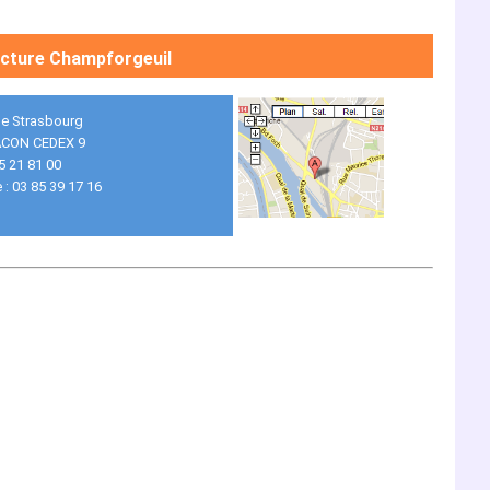
cture Champforgeuil
de Strasbourg
ACON CEDEX 9
85 21 81 00
 : 03 85 39 17 16