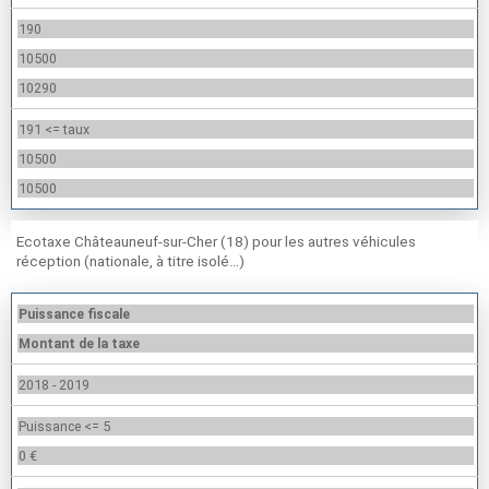
190
10500
10290
191 <= taux
10500
10500
Ecotaxe Châteauneuf-sur-Cher (18) pour les autres véhicules
réception (nationale, à titre isolé…)
Puissance fiscale
Montant de la taxe
2018 - 2019
Puissance <= 5
0 €