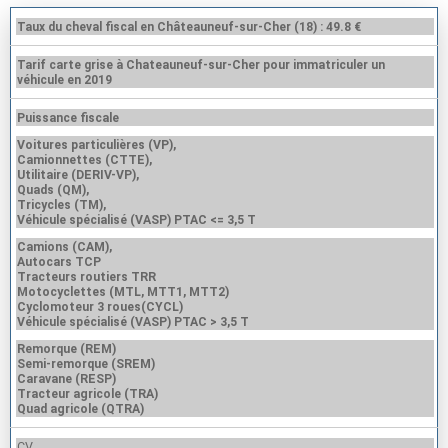
Taux du cheval fiscal en Châteauneuf-sur-Cher (18) : 49.8 €
Tarif carte grise à Chateauneuf-sur-Cher pour immatriculer un
véhicule en 2019
Puissance fiscale
Voitures particulières (VP),
Camionnettes (CTTE),
Utilitaire (DERIV-VP),
Quads (QM),
Tricycles (TM),
Véhicule spécialisé (VASP) PTAC <= 3,5 T
Camions (CAM),
Autocars TCP
Tracteurs routiers TRR
Motocyclettes (MTL, MTT1, MTT2)
Cyclomoteur 3 roues(CYCL)
Véhicule spécialisé (VASP) PTAC > 3,5 T
Remorque (REM)
Semi-remorque (SREM)
Caravane (RESP)
Tracteur agricole (TRA)
Quad agricole (QTRA)
CV