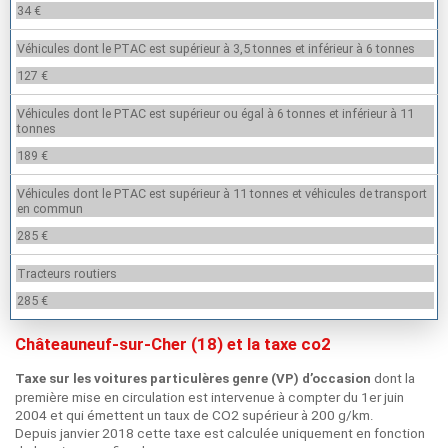
34 €
Véhicules dont le PTAC est supérieur à 3,5 tonnes et inférieur à 6 tonnes
127 €
Véhicules dont le PTAC est supérieur ou égal à 6 tonnes et inférieur à 11
tonnes
189 €
Véhicules dont le PTAC est supérieur à 11 tonnes et véhicules de transport
en commun
285 €
Tracteurs routiers
285 €
Châteauneuf-sur-Cher (18) et la taxe co2
dont la
Taxe sur les voitures particulères genre (VP) d’occasion
première mise en circulation est intervenue à compter du 1er juin
2004 et qui émettent un taux de CO2 supérieur à 200 g/km.
Depuis janvier 2018 cette taxe est calculée uniquement en fonction