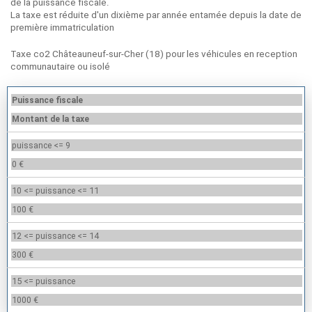
de la puissance fiscale.
La taxe est réduite d'un dixième par année entamée depuis la date de
première immatriculation
Taxe co2 Châteauneuf-sur-Cher (18) pour les véhicules en reception
communautaire ou isolé
Puissance fiscale
Montant de la taxe
puissance <= 9
0 €
10 <= puissance <= 11
100 €
12 <= puissance <= 14
300 €
15 <= puissance
1000 €