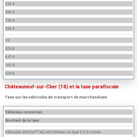
299 €
598 €
150 €
299 €
13
324 €
647 €
162 €
324 €
Châteauneuf-sur-Cher (18) et la taxe parafiscale
Taxe sur les véhicules de transport de marchandises
Véhicules concernés
Montant de la taxe
Véhicules dont le PTAC est inférieur ou égal à 3,5 tonnes