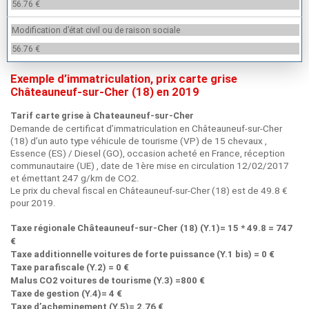
56.76 €
Modification d’état civil ou de raison sociale
56.76 €
Exemple d’immatriculation, prix carte grise
Châteauneuf-sur-Cher (18) en 2019
Tarif carte grise à Chateauneuf-sur-Cher
Demande de certificat d’immatriculation en Châteauneuf-sur-Cher
(18) d’un auto type véhicule de tourisme (VP) de 15 chevaux ,
Essence (ES) / Diesel (GO), occasion acheté en France, réception
communautaire (UE) , date de 1ère mise en circulation 12/02/2017
et émettant 247 g/km de CO2.
Le prix du cheval fiscal en Châteauneuf-sur-Cher (18) est de 49.8 €
pour 2019.
Taxe régionale Châteauneuf-sur-Cher (18) (Y.1)= 15 * 49.8 = 747
€
Taxe additionnelle voitures de forte puissance (Y.1 bis) = 0 €
Taxe parafiscale (Y.2) = 0 €
Malus CO2 voitures de tourisme (Y.3) =800 €
Taxe de gestion (Y.4)= 4 €
Taxe d’acheminement (Y.5)= 2.76 €