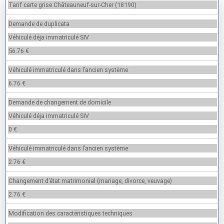
Tarif carte grise Châteauneuf-sur-Cher (18190)
Demande de duplicata
Véhiculé déja immatriculé SIV
56.76 €
Véhiculé immatriculé dans l’ancien système
6.76 €
Demande de changement de domicile
Véhiculé déja immatriculé SIV
0 €
Véhiculé immatriculé dans l’ancien système
2.76 €
Changement d’état matrimonial (mariage, divorce, veuvage)
2.76 €
Modification des caractéristiques techniques