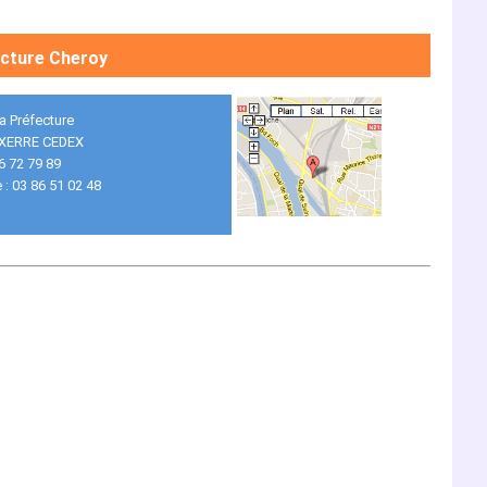
cture Cheroy
la Préfecture
XERRE CEDEX
86 72 79 89
 : 03 86 51 02 48