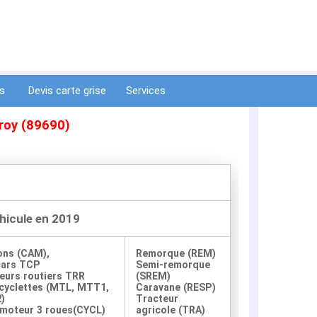
ts
Devis carte grise
Services
éroy (89690)
éhicule en 2019
ons (CAM),
Remorque (REM)
cars TCP
Semi-remorque
eurs routiers TRR
(SREM)
yclettes (MTL, MTT1,
Caravane (RESP)
)
Tracteur
moteur 3 roues(CYCL)
agricole (TRA)