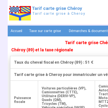
Tarif carte grise Chéroy
Tarif carte grise à Cheroy
Accueil
Taxe sur carte grise
Démarches & documen
Tarif carte grise Ch
Chéroy (89) et la taxe régionale
Taux du cheval fiscal en Chéroy (89) : 51 €
Tarif carte grise à Cheroy pour immatriculer un v
Cami
Voitures particulières (VP),
Auto
Camionnettes (CTTE),
Tract
Utilitaire (DERIV-VP),
Puissance
Motoc
Quads (QM),
fiscale
MTT2
Tricycles (TM),
Cyclo
Véhicule spécialisé (VASP)