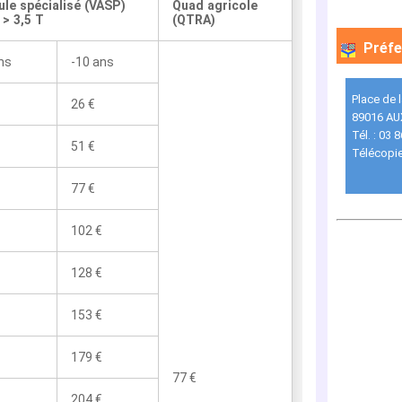
ule spécialisé (VASP)
Quad agricole
> 3,5 T
(QTRA)
Préfe
ns
-10 ans
Place de 
26 €
89016 AU
Tél. : 03 
51 €
Télécopie
77 €
102 €
128 €
153 €
179 €
77 €
204 €