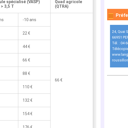
ule spécialisé (VASP)
Quad agricole
> 3,5 T
(QTRA)
Préfe
ns
-10 ans
24, Quai 
22 €
66951 PE
Tél. : 04 
44 €
Télécopie
www.lang
66 €
roussillon
88 €
66 €
110 €
132 €
154 €
176 €