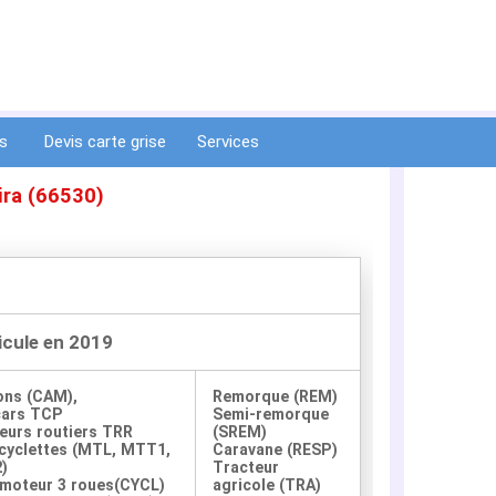
ts
Devis carte grise
Services
aira (66530)
hicule en 2019
ons (CAM),
Remorque (REM)
cars TCP
Semi-remorque
eurs routiers TRR
(SREM)
yclettes (MTL, MTT1,
Caravane (RESP)
)
Tracteur
moteur 3 roues(CYCL)
agricole (TRA)