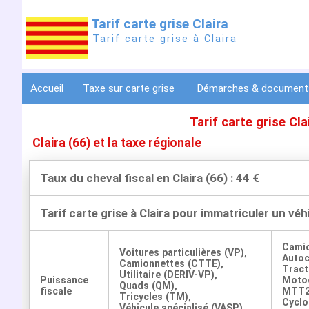
Tarif carte grise Claira
Tarif carte grise à Claira
Accueil
Taxe sur carte grise
Démarches & documen
Tarif carte grise Cl
Claira (66) et la taxe régionale
Taux du cheval fiscal en Claira (66) : 44 €
Tarif carte grise à Claira pour immatriculer un vé
Cami
Voitures particulières (VP),
Auto
Camionnettes (CTTE),
Tract
Utilitaire (DERIV-VP),
Puissance
Motoc
Quads (QM),
fiscale
MTT2
Tricycles (TM),
Cyclo
Véhicule spécialisé (VASP)