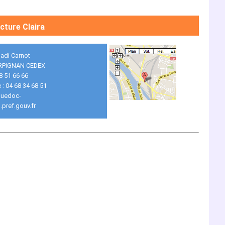
cture Claira
Sadi Carnot
RPIGNAN CEDEX
68 51 66 66
 : 04 68 34 68 51
uedoc-
.pref.gouv.fr