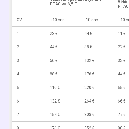
Véhic
PTAC <= 3,5 T
PTAC 
CV
+10 ans
-10 ans
+10 a
1
22 €
44 €
11 €
2
44 €
88 €
22 €
3
66 €
132 €
33 €
4
88 €
176 €
44 €
5
110 €
220 €
55 €
6
132 €
264 €
66 €
7
154 €
308 €
77 €
8
176 €
352 €
88 €