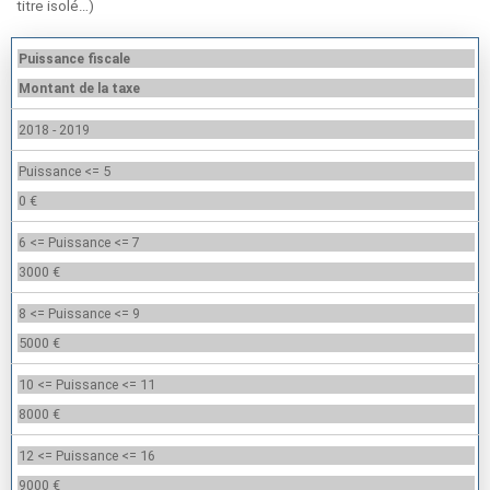
titre isolé…)
Puissance fiscale
Montant de la taxe
2018 - 2019
Puissance <= 5
0 €
6 <= Puissance <= 7
3000 €
8 <= Puissance <= 9
5000 €
10 <= Puissance <= 11
8000 €
12 <= Puissance <= 16
9000 €