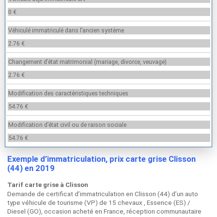
0 €
Véhiculé immatriculé dans l’ancien système
2.76 €
Changement d’état matrimonial (mariage, divorce, veuvage)
2.76 €
Modification des caractéristiques techniques
54.76 €
Modification d’état civil ou de raison sociale
54.76 €
Exemple d’immatriculation, prix carte grise Clisson
(44) en 2019
Tarif carte grise à Clisson
Demande de certificat d’immatriculation en Clisson (44) d’un auto
type véhicule de tourisme (VP) de 15 chevaux , Essence (ES) /
Diesel (GO), occasion acheté en France, réception communautaire