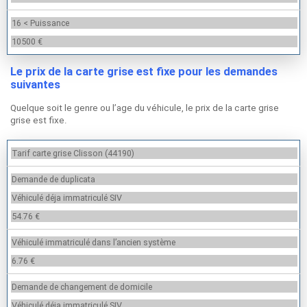
16 < Puissance
10500 €
Le prix de la carte grise est fixe pour les demandes
suivantes
Quelque soit le genre ou l’age du véhicule, le prix de la carte grise
grise est fixe.
Tarif carte grise Clisson (44190)
Demande de duplicata
Véhiculé déja immatriculé SIV
54.76 €
Véhiculé immatriculé dans l’ancien système
6.76 €
Demande de changement de domicile
Véhiculé déja immatriculé SIV