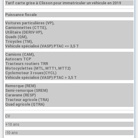
Tarif carte grise à Clisson pour immatriculer un véhicule en 2019
Puissance fiscale
Voitures particulières (VP),
Camionnettes (CTTE),
Utilitaire (DERIV-VP),
Quads (QM),
Tricycles (TM),
Véhicule spécialisé (VASP) PTAC <= 3,5 T
Camions (CAM),
Autocars TCP
Tracteurs routiers TRR
Motocyclettes (MTL, MTT1, MTT2)
Cyclomoteur 3 roues(CYCL)
Véhicule spécialisé (VASP) PTAC > 3,5 T
Remorque (REM)
Semi-remorque (SREM)
Caravane (RESP)
Tracteur agricole (TRA)
Quad agricole (QTRA)
CV
+10 ans
-10 ans