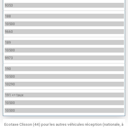
9353
188
10500
9660
189
10500
9973
190
10500
10290
191 <= taux
10500
10500
Ecotaxe Clisson (44) pour les autres véhicules réception (nationale, à