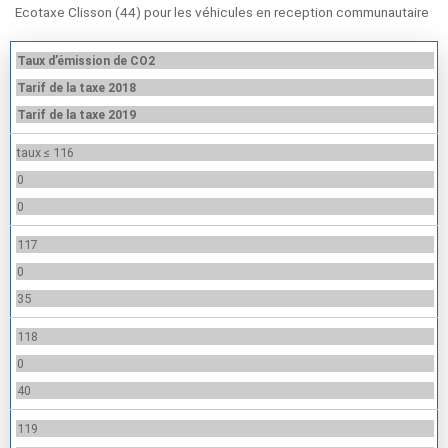
Ecotaxe Clisson (44) pour les véhicules en reception communautaire
Taux d’émission de CO2
Tarif de la taxe 2018
Tarif de la taxe 2019
taux ≤ 116
0
0
117
0
35
118
0
40
119