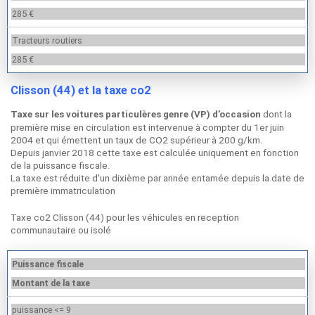
285 €
Tracteurs routiers
285 €
Clisson (44) et la taxe co2
dont la
Taxe sur les voitures particulères genre (VP) d’occasion
première mise en circulation est intervenue à compter du 1er juin
2004 et qui émettent un taux de CO2 supérieur à 200 g/km.
Depuis janvier 2018 cette taxe est calculée uniquement en fonction
de la puissance fiscale.
La taxe est réduite d'un dixième par année entamée depuis la date de
première immatriculation
Taxe co2 Clisson (44) pour les véhicules en reception
communautaire ou isolé
Puissance fiscale
Montant de la taxe
puissance <= 9