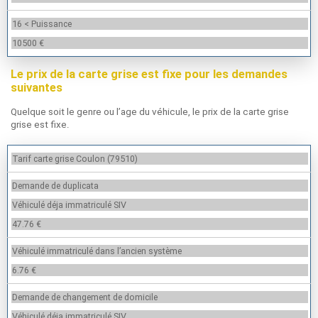
16 < Puissance
10500 €
Le prix de la carte grise est fixe pour les demandes
suivantes
Quelque soit le genre ou l’age du véhicule, le prix de la carte grise
grise est fixe.
Tarif carte grise Coulon (79510)
Demande de duplicata
Véhiculé déja immatriculé SIV
47.76 €
Véhiculé immatriculé dans l’ancien système
6.76 €
Demande de changement de domicile
Véhiculé déja immatriculé SIV