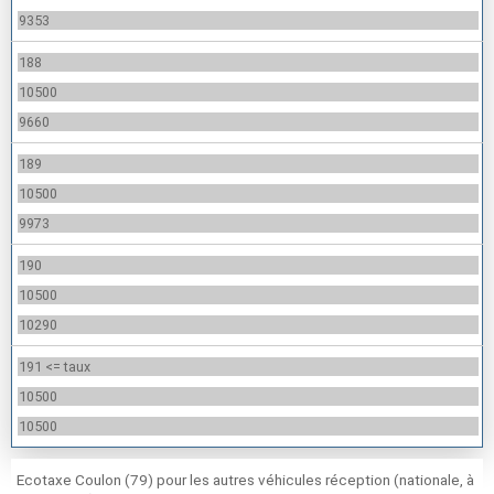
9353
188
10500
9660
189
10500
9973
190
10500
10290
191 <= taux
10500
10500
Ecotaxe Coulon (79) pour les autres véhicules réception (nationale, à