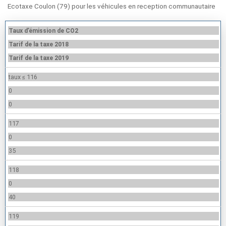
Ecotaxe Coulon (79) pour les véhicules en reception communautaire
Taux d’émission de CO2
Tarif de la taxe 2018
Tarif de la taxe 2019
taux ≤ 116
0
0
117
0
35
118
0
40
119