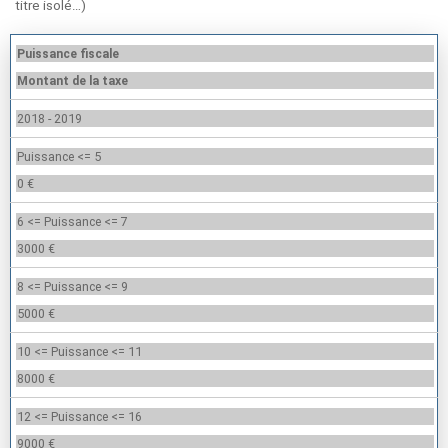
titre isolé…)
Puissance fiscale
Montant de la taxe
2018 - 2019
Puissance <= 5
0 €
6 <= Puissance <= 7
3000 €
8 <= Puissance <= 9
5000 €
10 <= Puissance <= 11
8000 €
12 <= Puissance <= 16
9000 €