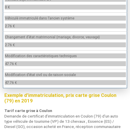
0 €
Véhiculé immatriculé dans l’ancien système
2.76 €
Changement d’état matrimonial (mariage, divorce, veuvage)
2.76 €
Modification des caractéristiques techniques
47.76 €
Modification d’état civil ou de raison sociale
47.76 €
Exemple d’immatriculation, prix carte grise Coulon
(79) en 2019
Tarif carte grise à Coulon
Demande de certificat d’immatriculation en Coulon (79) d’un auto
type véhicule de tourisme (VP) de 13 chevaux , Essence (ES) /
Diesel (GO), occasion acheté en France, réception communautaire