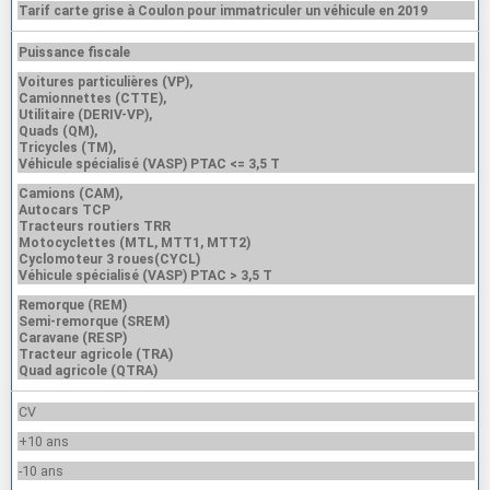
Tarif carte grise à Coulon pour immatriculer un véhicule en 2019
Puissance fiscale
Voitures particulières (VP),
Camionnettes (CTTE),
Utilitaire (DERIV-VP),
Quads (QM),
Tricycles (TM),
Véhicule spécialisé (VASP) PTAC <= 3,5 T
Camions (CAM),
Autocars TCP
Tracteurs routiers TRR
Motocyclettes (MTL, MTT1, MTT2)
Cyclomoteur 3 roues(CYCL)
Véhicule spécialisé (VASP) PTAC > 3,5 T
Remorque (REM)
Semi-remorque (SREM)
Caravane (RESP)
Tracteur agricole (TRA)
Quad agricole (QTRA)
CV
+10 ans
-10 ans