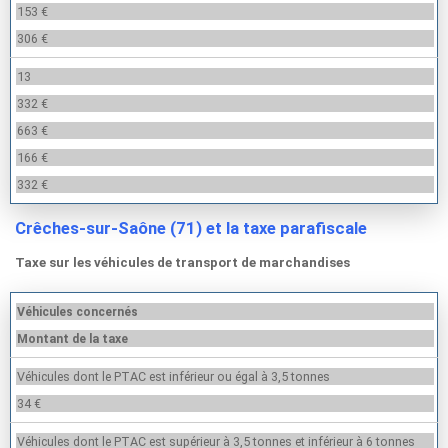
153 €
306 €
13
332 €
663 €
166 €
332 €
Crêches-sur-Saône (71) et la taxe parafiscale
Taxe sur les véhicules de transport de marchandises
Véhicules concernés
Montant de la taxe
Véhicules dont le PTAC est inférieur ou égal à 3,5 tonnes
34 €
Véhicules dont le PTAC est supérieur à 3,5 tonnes et inférieur à 6 tonnes