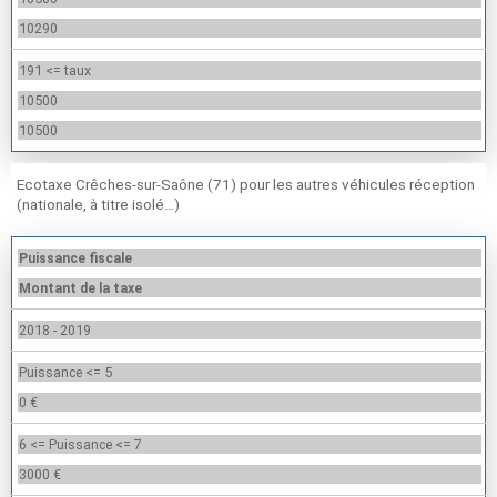
10290
191 <= taux
10500
10500
Ecotaxe Crêches-sur-Saône (71) pour les autres véhicules réception
(nationale, à titre isolé…)
Puissance fiscale
Montant de la taxe
2018 - 2019
Puissance <= 5
0 €
6 <= Puissance <= 7
3000 €