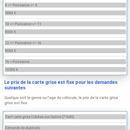
8 <= Puissance <= 9
5000 €
10 <= Puissance <= 11
8000 €
12 <= Puissance <= 16
9000 €
16 < Puissance
10500 €
Le prix de la carte grise est fixe pour les demandes
suivantes
Quelque soit le genre ou l’age du véhicule, le prix de la carte grise
grise est fixe.
Tarif carte grise Crêches-sur-Saône (71680)
Demande de duplicata