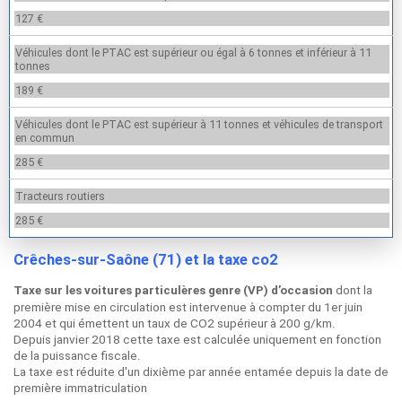
127 €
Véhicules dont le PTAC est supérieur ou égal à 6 tonnes et inférieur à 11
tonnes
189 €
Véhicules dont le PTAC est supérieur à 11 tonnes et véhicules de transport
en commun
285 €
Tracteurs routiers
285 €
Crêches-sur-Saône (71) et la taxe co2
dont la
Taxe sur les voitures particulères genre (VP) d’occasion
première mise en circulation est intervenue à compter du 1er juin
2004 et qui émettent un taux de CO2 supérieur à 200 g/km.
Depuis janvier 2018 cette taxe est calculée uniquement en fonction
de la puissance fiscale.
La taxe est réduite d'un dixième par année entamée depuis la date de
première immatriculation