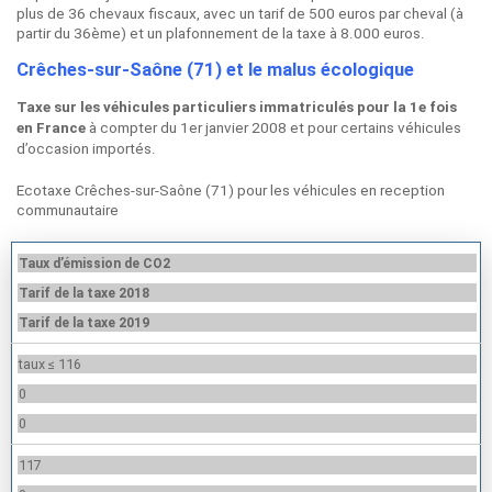
plus de 36 chevaux fiscaux, avec un tarif de 500 euros par cheval (à
partir du 36ème) et un plafonnement de la taxe à 8.000 euros.
Crêches-sur-Saône (71) et le malus écologique
Taxe sur les véhicules particuliers immatriculés pour la 1e fois
à compter du 1er janvier 2008 et pour certains véhicules
en France
d’occasion importés.
Ecotaxe Crêches-sur-Saône (71) pour les véhicules en reception
communautaire
Taux d’émission de CO2
Tarif de la taxe 2018
Tarif de la taxe 2019
taux ≤ 116
0
0
117