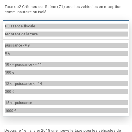
Taxe co2 Crêches-sur-Saône (71) pour les véhicules en reception
communautaire ou isolé
Puissance fiscale
Montant de la taxe
puissance <= 9
0 €
10 <= puissance <= 11
100 €
12 <= puissance <= 14
300 €
15 <= puissance
1000 €
Depuis le 1er janvier 2018 une nouvelle taxe pour les véhicules de