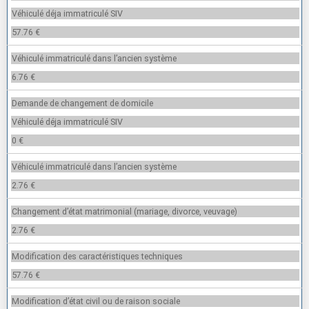
Véhiculé déja immatriculé SIV
57.76 €
Véhiculé immatriculé dans l’ancien système
6.76 €
Demande de changement de domicile
Véhiculé déja immatriculé SIV
0 €
Véhiculé immatriculé dans l’ancien système
2.76 €
Changement d’état matrimonial (mariage, divorce, veuvage)
2.76 €
Modification des caractéristiques techniques
57.76 €
Modification d’état civil ou de raison sociale