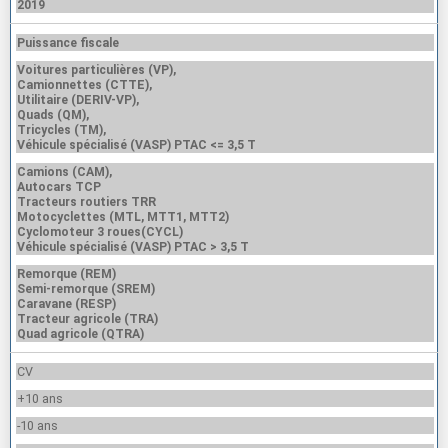
2019
Puissance fiscale
Voitures particulières (VP),
Camionnettes (CTTE),
Utilitaire (DERIV-VP),
Quads (QM),
Tricycles (TM),
Véhicule spécialisé (VASP) PTAC <= 3,5 T
Camions (CAM),
Autocars TCP
Tracteurs routiers TRR
Motocyclettes (MTL, MTT1, MTT2)
Cyclomoteur 3 roues(CYCL)
Véhicule spécialisé (VASP) PTAC > 3,5 T
Remorque (REM)
Semi-remorque (SREM)
Caravane (RESP)
Tracteur agricole (TRA)
Quad agricole (QTRA)
CV
+10 ans
-10 ans