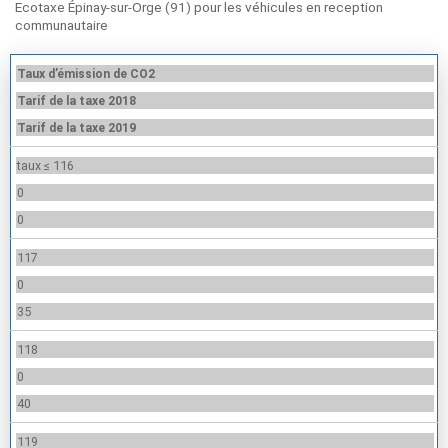
Ecotaxe Épinay-sur-Orge (91) pour les véhicules en reception
communautaire
Taux d’émission de CO2
Tarif de la taxe 2018
Tarif de la taxe 2019
taux ≤ 116
0
0
117
0
35
118
0
40
119