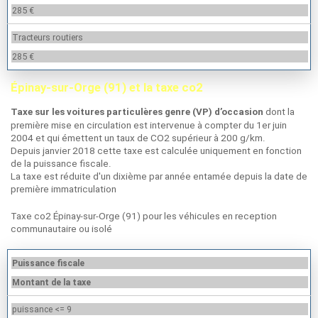
285 €
Tracteurs routiers
285 €
Épinay-sur-Orge (91) et la taxe co2
dont la
Taxe sur les voitures particulères genre (VP) d’occasion
première mise en circulation est intervenue à compter du 1er juin
2004 et qui émettent un taux de CO2 supérieur à 200 g/km.
Depuis janvier 2018 cette taxe est calculée uniquement en fonction
de la puissance fiscale.
La taxe est réduite d'un dixième par année entamée depuis la date de
première immatriculation
Taxe co2 Épinay-sur-Orge (91) pour les véhicules en reception
communautaire ou isolé
Puissance fiscale
Montant de la taxe
puissance <= 9