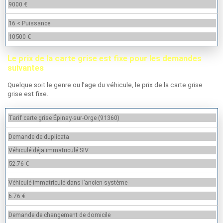
9000 €
16 < Puissance
10500 €
Le prix de la carte grise est fixe pour les demandes
suivantes
Quelque soit le genre ou l’age du véhicule, le prix de la carte grise
grise est fixe.
Tarif carte grise Épinay-sur-Orge (91360)
Demande de duplicata
Véhiculé déja immatriculé SIV
52.76 €
Véhiculé immatriculé dans l’ancien système
6.76 €
Demande de changement de domicile