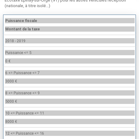
Ecotaxe Épinay-sur-Orge (91) pour les autres véhicules réception
(nationale, à titre isolé…)
Puissance fiscale
Montant de la taxe
2018 - 2019
Puissance <= 5
0 €
6 <= Puissance <= 7
3000 €
8 <= Puissance <= 9
5000 €
10 <= Puissance <= 11
8000 €
12 <= Puissance <= 16