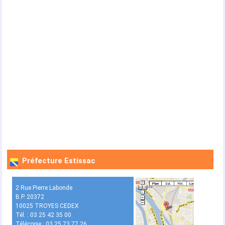
Préfecture Estissac
2 Rue Pierre Labonde
B.P. 20372
10025 TROYES CEDEX
Tél. : 03 25 42 35 00
Télécopie : 03 25 73 77 26