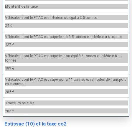
Montant de la taxe
Véhicules dont le PTAC est inférieur ou égal à 3,5 tonnes
34 €
Véhicules dont le PTAC est supérieur à 3,5 tonnes et inférieur à 6 tonnes
127 €
Véhicules dont le PTAC est supérieur ou égal à 6 tonnes et inférieur à 11
tonnes
189 €
Véhicules dont le PTAC est supérieur à 11 tonnes et véhicules de transport
en commun
285 €
Tracteurs routiers
285 €
Estissac (10) et la taxe co2