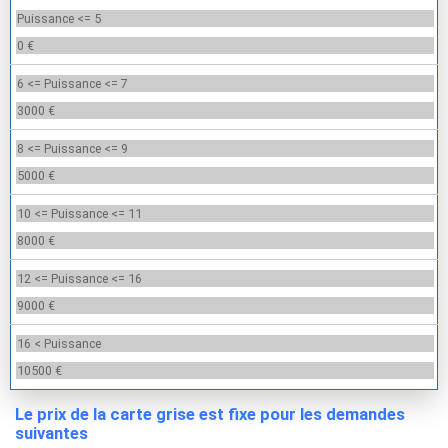
Puissance <= 5
0 €
6 <= Puissance <= 7
3000 €
8 <= Puissance <= 9
5000 €
10 <= Puissance <= 11
8000 €
12 <= Puissance <= 16
9000 €
16 < Puissance
10500 €
Le prix de la carte grise est fixe pour les demandes
suivantes