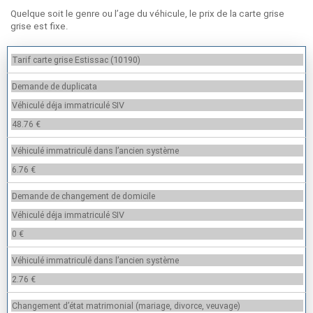
Quelque soit le genre ou l’age du véhicule, le prix de la carte grise
grise est fixe.
Tarif carte grise Estissac (10190)
Demande de duplicata
Véhiculé déja immatriculé SIV
48.76 €
Véhiculé immatriculé dans l’ancien système
6.76 €
Demande de changement de domicile
Véhiculé déja immatriculé SIV
0 €
Véhiculé immatriculé dans l’ancien système
2.76 €
Changement d’état matrimonial (mariage, divorce, veuvage)