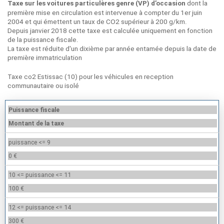
dont la
Taxe sur les voitures particulères genre (VP) d’occasion
première mise en circulation est intervenue à compter du 1er juin
2004 et qui émettent un taux de CO2 supérieur à 200 g/km.
Depuis janvier 2018 cette taxe est calculée uniquement en fonction
de la puissance fiscale.
La taxe est réduite d'un dixième par année entamée depuis la date de
première immatriculation
Taxe co2 Estissac (10) pour les véhicules en reception
communautaire ou isolé
Puissance fiscale
Montant de la taxe
puissance <= 9
0 €
10 <= puissance <= 11
100 €
12 <= puissance <= 14
300 €