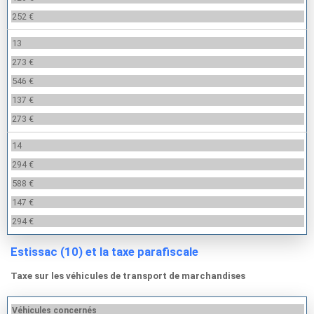
252 €
13
273 €
546 €
137 €
273 €
14
294 €
588 €
147 €
294 €
Estissac (10) et la taxe parafiscale
Taxe sur les véhicules de transport de marchandises
Véhicules concernés