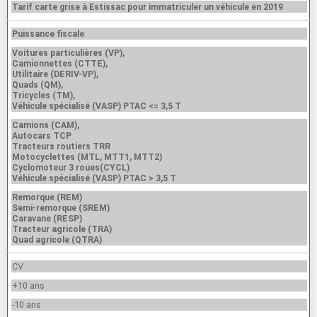
Tarif carte grise à Estissac pour immatriculer un véhicule en 2019
Puissance fiscale
Voitures particulières (VP),
Camionnettes (CTTE),
Utilitaire (DERIV-VP),
Quads (QM),
Tricycles (TM),
Véhicule spécialisé (VASP) PTAC <= 3,5 T
Camions (CAM),
Autocars TCP
Tracteurs routiers TRR
Motocyclettes (MTL, MTT1, MTT2)
Cyclomoteur 3 roues(CYCL)
Véhicule spécialisé (VASP) PTAC > 3,5 T
Remorque (REM)
Semi-remorque (SREM)
Caravane (RESP)
Tracteur agricole (TRA)
Quad agricole (QTRA)
CV
+10 ans
-10 ans