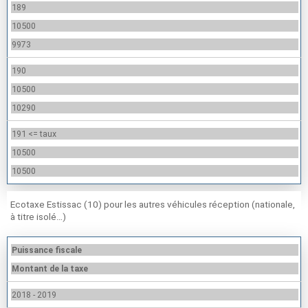
189
10500
9973
190
10500
10290
191 <= taux
10500
10500
Ecotaxe Estissac (10) pour les autres véhicules réception (nationale,
à titre isolé…)
Puissance fiscale
Montant de la taxe
2018 - 2019