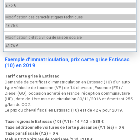
2.76 €
Modification des caractéristiques techniques
48.76 €
Modification d’état civil ou de raison sociale
48.76 €
Exemple d’immatriculation, prix carte grise Estissac
(10) en 2019
Tarif carte grise à Estissac
Demande de certificat d’immatriculation en Estissac (10) d’un auto
type véhicule de tourisme (VP) de 14 chevaux , Essence (ES) /
Diesel (GO), occasion acheté en France, réception communautaire
(UE) , date de 1ère mise en circulation 30/11/2016 et émettant 255
g/km de CO2.
Le prix du cheval fiscal en Estissac (10) est de 42 € pour 2019.
Taxe régionale Estissac (10) (Y.1)= 14 * 42 = 588 €
Taxe additionnelle voitures de forte puissance (Y.1 bis) = 0 €
Taxe parafiscale (Y.2) = 0 €
Malus CO2 voitures de tourisme (Y.3) =210 €