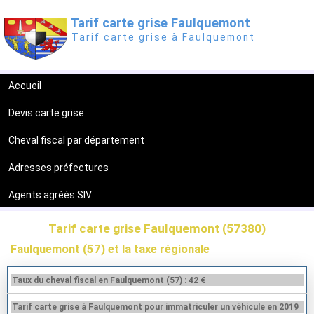
Tarif carte grise Faulquemont
Tarif carte grise à Faulquemont
Accueil
Devis carte grise
Cheval fiscal par département
Adresses préfectures
Agents agréés SIV
Tarif carte grise Faulquemont (57380)
Faulquemont (57) et la taxe régionale
Taux du cheval fiscal en Faulquemont (57) : 42 €
Tarif carte grise à Faulquemont pour immatriculer un véhicule en 2019