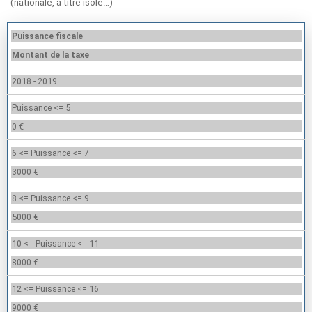
(nationale, à titre isolé…)
Puissance fiscale
Montant de la taxe
2018 - 2019
Puissance <= 5
0 €
6 <= Puissance <= 7
3000 €
8 <= Puissance <= 9
5000 €
10 <= Puissance <= 11
8000 €
12 <= Puissance <= 16
9000 €