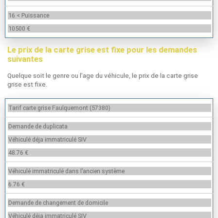
16 < Puissance
10500 €
Le prix de la carte grise est fixe pour les demandes
suivantes
Quelque soit le genre ou l’age du véhicule, le prix de la carte grise
grise est fixe.
Tarif carte grise Faulquemont (57380)
Demande de duplicata
Véhiculé déja immatriculé SIV
48.76 €
Véhiculé immatriculé dans l’ancien système
6.76 €
Demande de changement de domicile
Véhiculé déja immatriculé SIV