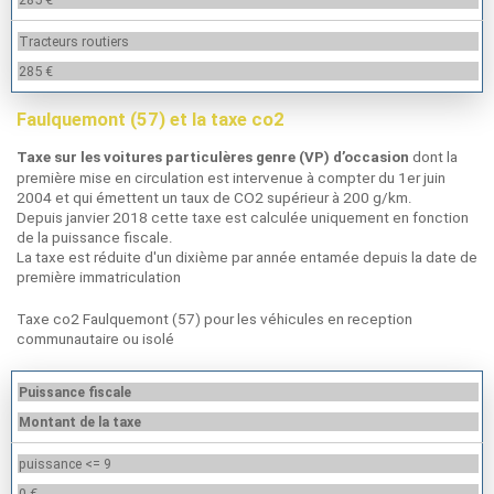
Tracteurs routiers
285 €
Faulquemont (57) et la taxe co2
dont la
Taxe sur les voitures particulères genre (VP) d’occasion
première mise en circulation est intervenue à compter du 1er juin
2004 et qui émettent un taux de CO2 supérieur à 200 g/km.
Depuis janvier 2018 cette taxe est calculée uniquement en fonction
de la puissance fiscale.
La taxe est réduite d'un dixième par année entamée depuis la date de
première immatriculation
Taxe co2 Faulquemont (57) pour les véhicules en reception
communautaire ou isolé
Puissance fiscale
Montant de la taxe
puissance <= 9
0 €