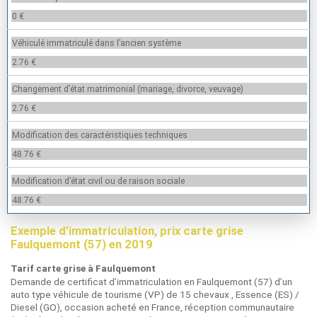
0 €
Véhiculé immatriculé dans l’ancien système
2.76 €
Changement d’état matrimonial (mariage, divorce, veuvage)
2.76 €
Modification des caractéristiques techniques
48.76 €
Modification d’état civil ou de raison sociale
48.76 €
Exemple d’immatriculation, prix carte grise
Faulquemont (57) en 2019
Tarif carte grise à Faulquemont
Demande de certificat d’immatriculation en Faulquemont (57) d’un
auto type véhicule de tourisme (VP) de 15 chevaux , Essence (ES) /
Diesel (GO), occasion acheté en France, réception communautaire