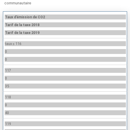
communautaire
Taux d’émission de CO2
Tarif de la taxe 2018
Tarif de la taxe 2019
taux ≤ 116
0
0
117
0
35
118
0
40
119