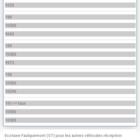
9353
188
10500
9660
189
10500
9973
190
10500
10290
191 <= taux
10500
10500
Ecotaxe Faulquemont (57) pour les autres véhicules réception