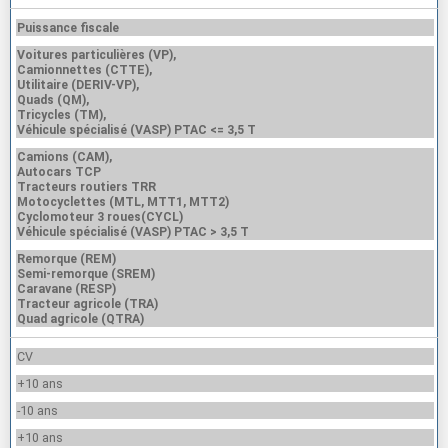
Puissance fiscale
Voitures particulières (VP),
Camionnettes (CTTE),
Utilitaire (DERIV-VP),
Quads (QM),
Tricycles (TM),
Véhicule spécialisé (VASP) PTAC <= 3,5 T
Camions (CAM),
Autocars TCP
Tracteurs routiers TRR
Motocyclettes (MTL, MTT1, MTT2)
Cyclomoteur 3 roues(CYCL)
Véhicule spécialisé (VASP) PTAC > 3,5 T
Remorque (REM)
Semi-remorque (SREM)
Caravane (RESP)
Tracteur agricole (TRA)
Quad agricole (QTRA)
CV
+10 ans
-10 ans
+10 ans