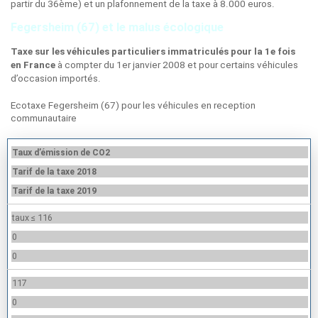
partir du 36ème) et un plafonnement de la taxe à 8.000 euros.
Fegersheim (67) et le malus écologique
Taxe sur les véhicules particuliers immatriculés pour la 1e fois
à compter du 1er janvier 2008 et pour certains véhicules
en France
d’occasion importés.
Ecotaxe Fegersheim (67) pour les véhicules en reception
communautaire
Taux d’émission de CO2
Tarif de la taxe 2018
Tarif de la taxe 2019
taux ≤ 116
0
0
117
0