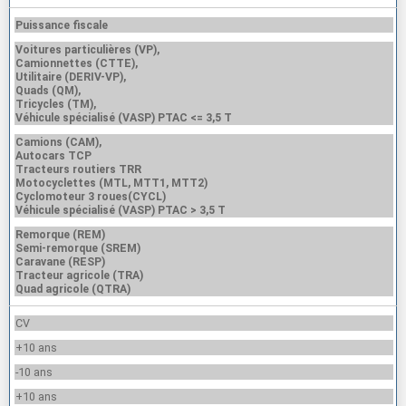
Puissance fiscale
Voitures particulières (VP),
Camionnettes (CTTE),
Utilitaire (DERIV-VP),
Quads (QM),
Tricycles (TM),
Véhicule spécialisé (VASP) PTAC <= 3,5 T
Camions (CAM),
Autocars TCP
Tracteurs routiers TRR
Motocyclettes (MTL, MTT1, MTT2)
Cyclomoteur 3 roues(CYCL)
Véhicule spécialisé (VASP) PTAC > 3,5 T
Remorque (REM)
Semi-remorque (SREM)
Caravane (RESP)
Tracteur agricole (TRA)
Quad agricole (QTRA)
CV
+10 ans
-10 ans
+10 ans