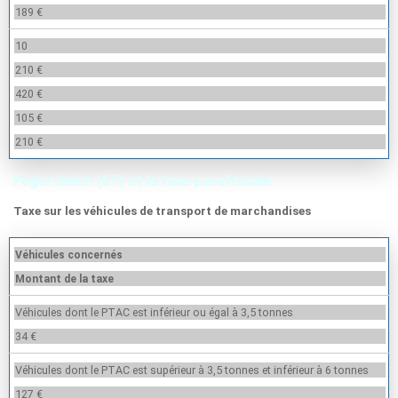
189 €
10
210 €
420 €
105 €
210 €
Fegersheim (67) et la taxe parafiscale
Taxe sur les véhicules de transport de marchandises
Véhicules concernés
Montant de la taxe
Véhicules dont le PTAC est inférieur ou égal à 3,5 tonnes
34 €
Véhicules dont le PTAC est supérieur à 3,5 tonnes et inférieur à 6 tonnes
127 €