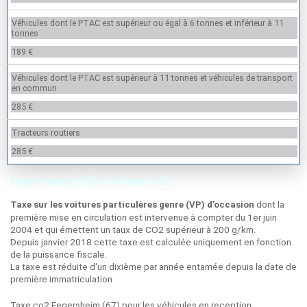
Véhicules dont le PTAC est supérieur ou égal à 6 tonnes et inférieur à 11
tonnes
189 €
Véhicules dont le PTAC est supérieur à 11 tonnes et véhicules de transport
en commun
285 €
Tracteurs routiers
285 €
Fegersheim (67) et la taxe co2
dont la
Taxe sur les voitures particulères genre (VP) d’occasion
première mise en circulation est intervenue à compter du 1er juin
2004 et qui émettent un taux de CO2 supérieur à 200 g/km.
Depuis janvier 2018 cette taxe est calculée uniquement en fonction
de la puissance fiscale.
La taxe est réduite d'un dixième par année entamée depuis la date de
première immatriculation
Taxe co2 Fegersheim (67) pour les véhicules en reception