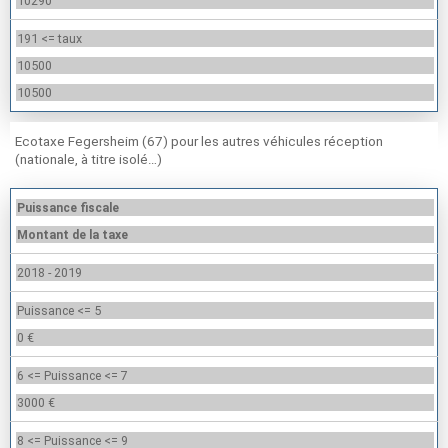
10290
191 <= taux
10500
10500
Ecotaxe Fegersheim (67) pour les autres véhicules réception
(nationale, à titre isolé…)
Puissance fiscale
Montant de la taxe
2018 - 2019
Puissance <= 5
0 €
6 <= Puissance <= 7
3000 €
8 <= Puissance <= 9