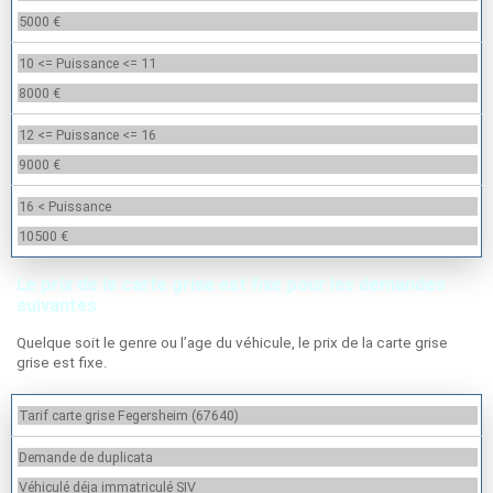
5000 €
10 <= Puissance <= 11
8000 €
12 <= Puissance <= 16
9000 €
16 < Puissance
10500 €
Le prix de la carte grise est fixe pour les demandes
suivantes
Quelque soit le genre ou l’age du véhicule, le prix de la carte grise
grise est fixe.
Tarif carte grise Fegersheim (67640)
Demande de duplicata
Véhiculé déja immatriculé SIV