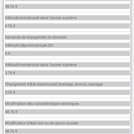
48.76 €
Véhiculé immatriculé dans l’ancien système
6.76 €
Demande de changement de domicile
Véhiculé déja immatriculé SIV
0 €
Véhiculé immatriculé dans l’ancien système
2.76 €
Changement d’état matrimonial (mariage, divorce, veuvage)
2.76 €
Modification des caractéristiques techniques
48.76 €
Modification d’état civil ou de raison sociale
48.76 €