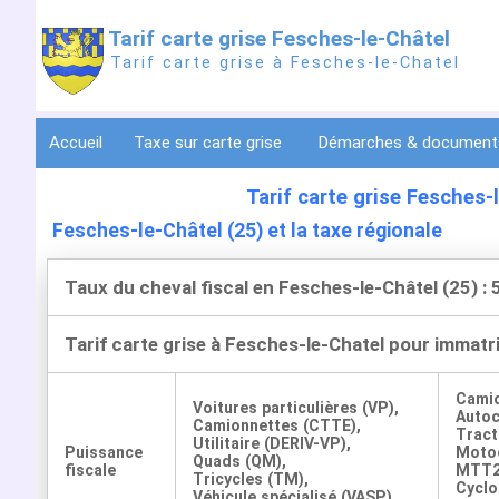
Tarif carte grise Fesches-le-Châtel
Tarif carte grise à Fesches-le-Chatel
Accueil
Taxe sur carte grise
Démarches & documen
Tarif carte grise Fesches-
Fesches-le-Châtel (25) et la taxe régionale
Taux du cheval fiscal en Fesches-le-Châtel (25) : 
Tarif carte grise à Fesches-le-Chatel pour immatr
Cami
Voitures particulières (VP),
Auto
Camionnettes (CTTE),
Tract
Utilitaire (DERIV-VP),
Puissance
Motoc
Quads (QM),
fiscale
MTT2
Tricycles (TM),
Cyclo
Véhicule spécialisé (VASP)