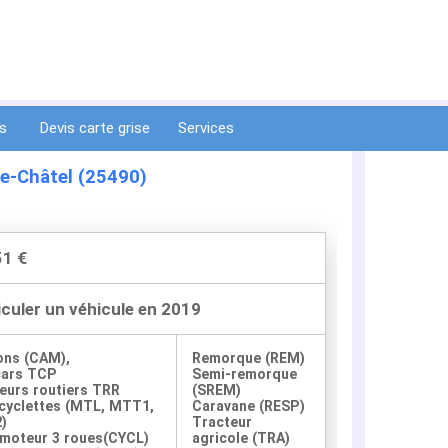
ts
Devis carte grise
Services
le-Châtel (25490)
51 €
iculer un véhicule en 2019
ons (CAM),
Remorque (REM)
cars TCP
Semi-remorque
eurs routiers TRR
(SREM)
yclettes (MTL, MTT1,
Caravane (RESP)
)
Tracteur
moteur 3 roues(CYCL)
agricole (TRA)