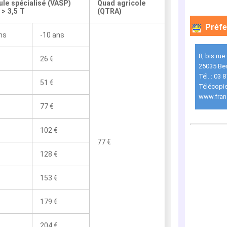
ule spécialisé (VASP)
Quad agricole
> 3,5 T
(QTRA)
Préfe
ns
-10 ans
8, bis rue
26 €
25035 Be
Tél. : 03 
51 €
Télécopie
www.franc
77 €
102 €
77 €
128 €
153 €
179 €
204 €