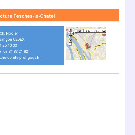
cture Fesches-le-Chatel
 Ch. Nodier
sançon CEDEX
81 25 10 00
 : 03 81 83 21 82
he-comte.pref.gouv.fr