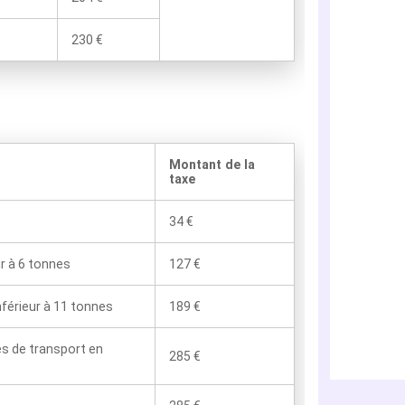
230 €
Montant de la
taxe
34 €
ur à 6 tonnes
127 €
nférieur à 11 tonnes
189 €
es de transport en
285 €