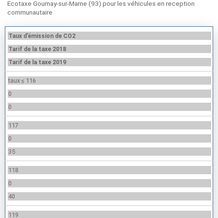
Ecotaxe Gournay-sur-Marne (93) pour les véhicules en reception
communautaire
Taux d’émission de CO2
Tarif de la taxe 2018
Tarif de la taxe 2019
taux ≤ 116
0
0
117
0
35
118
0
40
119