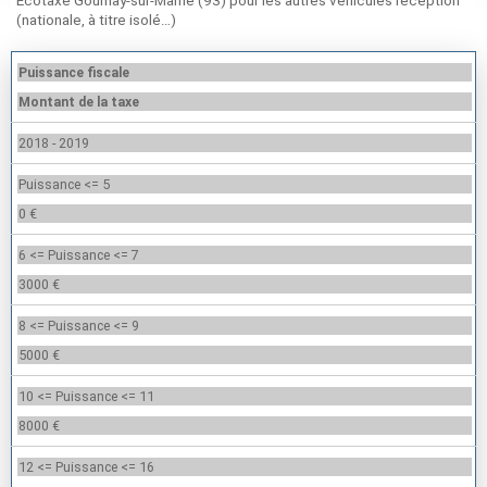
Ecotaxe Gournay-sur-Marne (93) pour les autres véhicules réception
(nationale, à titre isolé…)
Puissance fiscale
Montant de la taxe
2018 - 2019
Puissance <= 5
0 €
6 <= Puissance <= 7
3000 €
8 <= Puissance <= 9
5000 €
10 <= Puissance <= 11
8000 €
12 <= Puissance <= 16