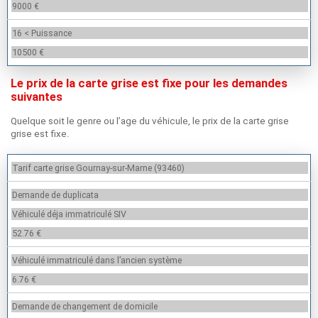
9000 €
16 < Puissance
10500 €
Le prix de la carte grise est fixe pour les demandes
suivantes
Quelque soit le genre ou l’age du véhicule, le prix de la carte grise
grise est fixe.
Tarif carte grise Gournay-sur-Marne (93460)
Demande de duplicata
Véhiculé déja immatriculé SIV
52.76 €
Véhiculé immatriculé dans l’ancien système
6.76 €
Demande de changement de domicile