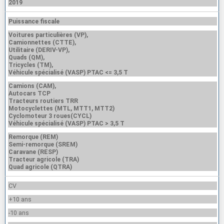
2019
Puissance fiscale
Voitures particulières (VP),
Camionnettes (CTTE),
Utilitaire (DERIV-VP),
Quads (QM),
Tricycles (TM),
Véhicule spécialisé (VASP) PTAC <= 3,5 T
Camions (CAM),
Autocars TCP
Tracteurs routiers TRR
Motocyclettes (MTL, MTT1, MTT2)
Cyclomoteur 3 roues(CYCL)
Véhicule spécialisé (VASP) PTAC > 3,5 T
Remorque (REM)
Semi-remorque (SREM)
Caravane (RESP)
Tracteur agricole (TRA)
Quad agricole (QTRA)
CV
+10 ans
-10 ans