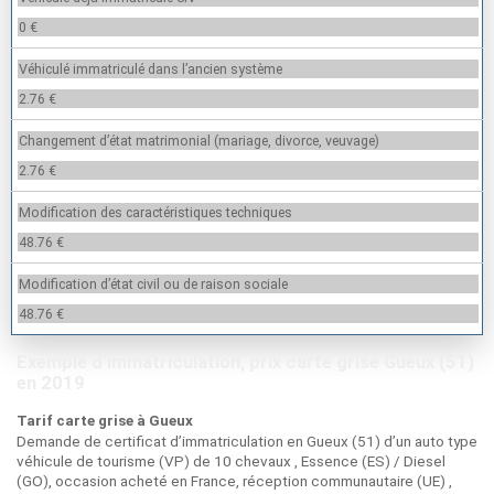
0 €
Véhiculé immatriculé dans l’ancien système
2.76 €
Changement d’état matrimonial (mariage, divorce, veuvage)
2.76 €
Modification des caractéristiques techniques
48.76 €
Modification d’état civil ou de raison sociale
48.76 €
Exemple d’immatriculation, prix carte grise Gueux (51)
en 2019
Tarif carte grise à Gueux
Demande de certificat d’immatriculation en Gueux (51) d’un auto type
véhicule de tourisme (VP) de 10 chevaux , Essence (ES) / Diesel
(GO), occasion acheté en France, réception communautaire (UE) ,