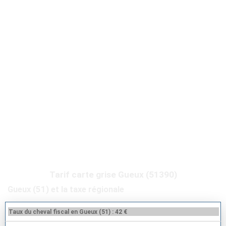
Tarif carte grise Gueux (51390)
Gueux (51) et la taxe régionale
Taux du cheval fiscal en Gueux (51) : 42 €