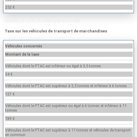
252 €
Gueux (51) et la taxe parafiscale
Taxe sur les véhicules de transport de marchandises
Véhicules concernés
Montant de la taxe
Véhicules dont le PTAC est inférieur ou égal à 3,5 tonnes
34 €
Véhicules dont le PTAC est supérieur à 3,5 tonnes et inférieur à 6 tonnes
127 €
Véhicules dont le PTAC est supérieur ou égal à 6 tonnes et inférieur à 11
tonnes
189 €
Véhicules dont le PTAC est supérieur à 11 tonnes et véhicules de transport
en commun