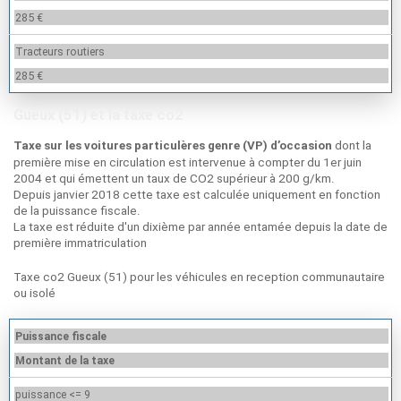
285 €
Tracteurs routiers
285 €
Gueux (51) et la taxe co2
dont la
Taxe sur les voitures particulères genre (VP) d’occasion
première mise en circulation est intervenue à compter du 1er juin
2004 et qui émettent un taux de CO2 supérieur à 200 g/km.
Depuis janvier 2018 cette taxe est calculée uniquement en fonction
de la puissance fiscale.
La taxe est réduite d'un dixième par année entamée depuis la date de
première immatriculation
Taxe co2 Gueux (51) pour les véhicules en reception communautaire
ou isolé
Puissance fiscale
Montant de la taxe
puissance <= 9