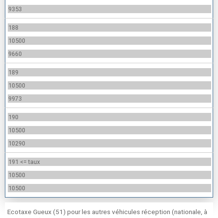
9353
188
10500
9660
189
10500
9973
190
10500
10290
191 <= taux
10500
10500
Ecotaxe Gueux (51) pour les autres véhicules réception (nationale, à