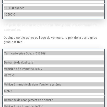
16 < Puissance
10500 €
Le prix de la carte grise est fixe pour les demandes
suivantes
Quelque soit le genre ou l’age du véhicule, le prix de la carte grise
grise est fixe.
Tarif carte grise Gueux (51390)
Demande de duplicata
Véhiculé déja immatriculé SIV
48.76 €
Véhiculé immatriculé dans l’ancien système
6.76 €
Demande de changement de domicile
Véhiculé déja immatriculé SIV