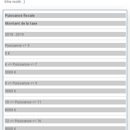
titre isolé…)
Puissance fiscale
Montant de la taxe
2018 - 2019
Puissance <= 5
0 €
6 <= Puissance <= 7
3000 €
8 <= Puissance <= 9
5000 €
10 <= Puissance <= 11
8000 €
12 <= Puissance <= 16
9000 €