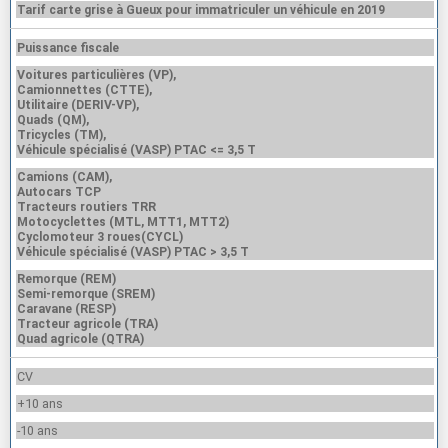
Tarif carte grise à Gueux pour immatriculer un véhicule en 2019
Puissance fiscale
Voitures particulières (VP),
Camionnettes (CTTE),
Utilitaire (DERIV-VP),
Quads (QM),
Tricycles (TM),
Véhicule spécialisé (VASP) PTAC <= 3,5 T
Camions (CAM),
Autocars TCP
Tracteurs routiers TRR
Motocyclettes (MTL, MTT1, MTT2)
Cyclomoteur 3 roues(CYCL)
Véhicule spécialisé (VASP) PTAC > 3,5 T
Remorque (REM)
Semi-remorque (SREM)
Caravane (RESP)
Tracteur agricole (TRA)
Quad agricole (QTRA)
CV
+10 ans
-10 ans