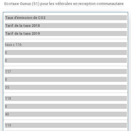
Ecotaxe Gueux (51) pour les véhicules en reception communautaire
Taux d’émission de CO2
Tarif de la taxe 2018
Tarif de la taxe 2019
taux ≤ 116
0
0
117
0
35
118
0
40
119