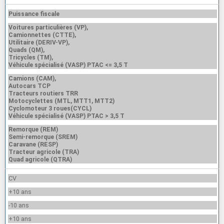
Puissance fiscale
Voitures particulières (VP),
Camionnettes (CTTE),
Utilitaire (DERIV-VP),
Quads (QM),
Tricycles (TM),
Véhicule spécialisé (VASP) PTAC <= 3,5 T
Camions (CAM),
Autocars TCP
Tracteurs routiers TRR
Motocyclettes (MTL, MTT1, MTT2)
Cyclomoteur 3 roues(CYCL)
Véhicule spécialisé (VASP) PTAC > 3,5 T
Remorque (REM)
Semi-remorque (SREM)
Caravane (RESP)
Tracteur agricole (TRA)
Quad agricole (QTRA)
CV
+10 ans
-10 ans
+10 ans