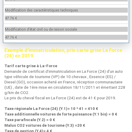
Modification des caractéristiques techniques
47.76 €
Modification d’état civil ou de raison sociale
47.76 €
Exemple d’immatriculation, prix carte grise La Force
(24) en 2019
Tarif carte grise à La-Force
Demande de certificat d’immatriculation en La Force (24) d’un auto
type véhicule de tourisme (VP) de 10 chevaux , Essence (ES) /
Diesel (GO), occasion acheté en France, réception communautaire
(UE) , date de 1ère mise en circulation 18/11/2011 et émettant 228
g/km de CO2.
Le prix du cheval fiscal en La Force (24) est de 41 € pour 2019.
Taxe régionale La Force (24) (Y.1)= 10 * 41 = 410 €
Taxe additionnelle voitures de forte puissance (Y.1 bis) = 0 €
Taxe parafiscale (Y.2) = 0 €
Malus CO2 voitures de tourisme (Y.3) =20 €
Taxe de gestion (Y.4)= 4 €