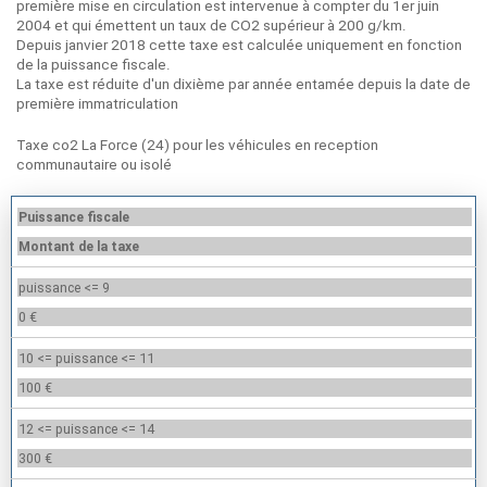
première mise en circulation est intervenue à compter du 1er juin
2004 et qui émettent un taux de CO2 supérieur à 200 g/km.
Depuis janvier 2018 cette taxe est calculée uniquement en fonction
de la puissance fiscale.
La taxe est réduite d'un dixième par année entamée depuis la date de
première immatriculation
Taxe co2 La Force (24) pour les véhicules en reception
communautaire ou isolé
Puissance fiscale
Montant de la taxe
puissance <= 9
0 €
10 <= puissance <= 11
100 €
12 <= puissance <= 14
300 €