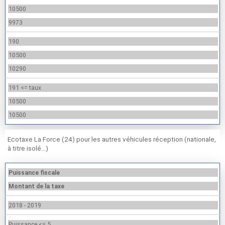
10500
9973
190
10500
10290
191 <= taux
10500
10500
Ecotaxe La Force (24) pour les autres véhicules réception (nationale,
à titre isolé…)
Puissance fiscale
Montant de la taxe
2018 - 2019
Puissance <= 5