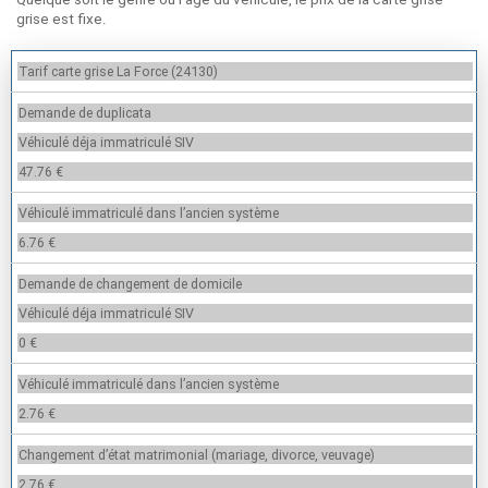
grise est fixe.
Tarif carte grise La Force (24130)
Demande de duplicata
Véhiculé déja immatriculé SIV
47.76 €
Véhiculé immatriculé dans l’ancien système
6.76 €
Demande de changement de domicile
Véhiculé déja immatriculé SIV
0 €
Véhiculé immatriculé dans l’ancien système
2.76 €
Changement d’état matrimonial (mariage, divorce, veuvage)
2.76 €