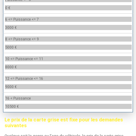
0 €
6 <= Puissance <= 7
3000 €
8 <= Puissance <= 9
5000 €
10 <= Puissance <= 11
8000 €
12 <= Puissance <= 16
9000 €
16 < Puissance
10500 €
Le prix de la carte grise est fixe pour les demandes
suivantes
Quelque soit le genre ou l’age du véhicule, le prix de la carte grise