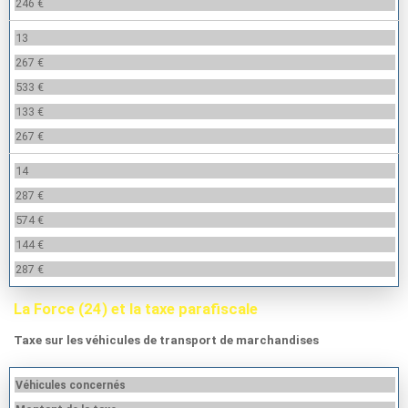
246 €
13
267 €
533 €
133 €
267 €
14
287 €
574 €
144 €
287 €
La Force (24) et la taxe parafiscale
Taxe sur les véhicules de transport de marchandises
Véhicules concernés