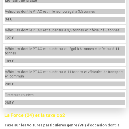
Montant de la taxe
Véhicules dont le PTAC est inférieur ou égal à 3,5 tonnes
34 €
Véhicules dont le PTAC est supérieur à 3,5 tonnes et inférieur à 6 tonnes
127 €
Véhicules dont le PTAC est supérieur ou égal à 6 tonnes et inférieur à 11
tonnes
189 €
Véhicules dont le PTAC est supérieur à 11 tonnes et véhicules de transport
en commun
285 €
Tracteurs routiers
285 €
La Force (24) et la taxe co2
dont la
Taxe sur les voitures particulères genre (VP) d’occasion