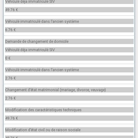
Véhiculé déja immatriculé SIV
49.76 €
Véhiculé immatriculé dans l’ancien système
6.76 €
Demande de changement de domicile
Véhiculé déja immatriculé SIV
0 €
Véhiculé immatriculé dans l’ancien système
2.76 €
Changement d’état matrimonial (mariage, divorce, veuvage)
2.76 €
Modification des caractéristiques techniques
49.76 €
Modification d’état civil ou de raison sociale