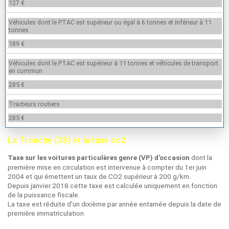
127 €
Véhicules dont le PTAC est supérieur ou égal à 6 tonnes et inférieur à 11
tonnes
189 €
Véhicules dont le PTAC est supérieur à 11 tonnes et véhicules de transport
en commun
285 €
Tracteurs routiers
285 €
La Tronche (38) et la taxe co2
dont la
Taxe sur les voitures particulères genre (VP) d’occasion
première mise en circulation est intervenue à compter du 1er juin
2004 et qui émettent un taux de CO2 supérieur à 200 g/km.
Depuis janvier 2018 cette taxe est calculée uniquement en fonction
de la puissance fiscale.
La taxe est réduite d'un dixième par année entamée depuis la date de
première immatriculation