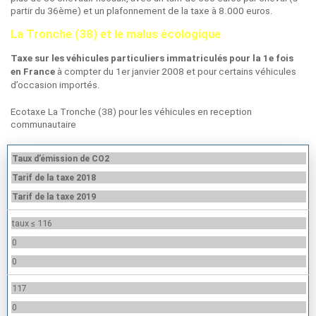
partir du 36ème) et un plafonnement de la taxe à 8.000 euros.
La Tronche (38) et le malus écologique
Taxe sur les véhicules particuliers immatriculés pour la 1e fois
à compter du 1er janvier 2008 et pour certains véhicules
en France
d’occasion importés.
Ecotaxe La Tronche (38) pour les véhicules en reception
communautaire
Taux d’émission de CO2
Tarif de la taxe 2018
Tarif de la taxe 2019
taux ≤ 116
0
0
117
0