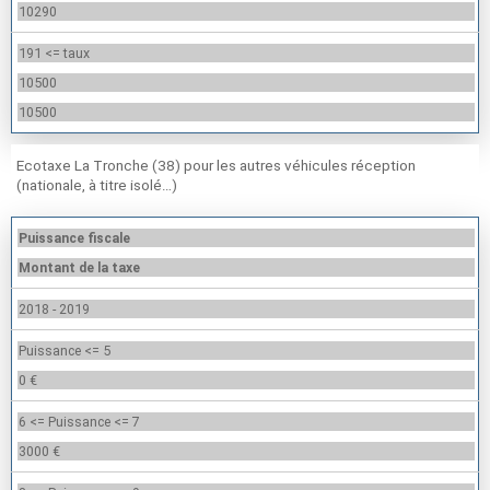
10290
191 <= taux
10500
10500
Ecotaxe La Tronche (38) pour les autres véhicules réception
(nationale, à titre isolé…)
Puissance fiscale
Montant de la taxe
2018 - 2019
Puissance <= 5
0 €
6 <= Puissance <= 7
3000 €