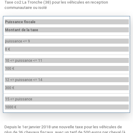
Taxe co2 La Tronche (38) pour les véhicules en reception
communautaire ou isolé
Puissance fiscale
Montant de la taxe
puissance <= 9
0 €
10 <= puissance <= 11
100 €
12 <= puissance <= 14
300 €
15 <= puissance
1000 €
Depuis le 1er janvier 2018 une nouvelle taxe pour les véhicules de
plus de 36 chevaux fiscaux, avec un tarif de 500 euros par cheval (à