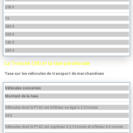
258 €
13
280 €
559 €
140 €
280 €
La Tronche (38) et la taxe parafiscale
Taxe sur les véhicules de transport de marchandises
Véhicules concernés
Montant de la taxe
Véhicules dont le PTAC est inférieur ou égal à 3,5 tonnes
34 €
Véhicules dont le PTAC est supérieur à 3,5 tonnes et inférieur à 6 tonnes