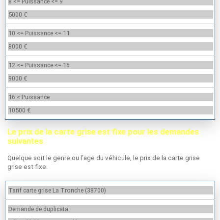
8 <= Puissance <= 9
5000 €
10 <= Puissance <= 11
8000 €
12 <= Puissance <= 16
9000 €
16 < Puissance
10500 €
Le prix de la carte grise est fixe pour les demandes
suivantes
Quelque soit le genre ou l’age du véhicule, le prix de la carte grise
grise est fixe.
Tarif carte grise La Tronche (38700)
Demande de duplicata