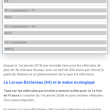
0 €
10 <= puissance <= 11
100 €
12 <= puissance <= 14
300 €
15 <= puissance
1000 €
Depuis le 1er janvier 2018 une nouvelle taxe pour les véhicules de
plus de 36 chevaux fiscaux, avec un tarif de 500 euros par cheval (à
partir du 36ème) et un plafonnement de la taxe à 8.000 euros.
Le Loroux-Bottereau (44) et le malus écologique
Taxe sur les véhicules particuliers immatriculés pour la 1e fois
à compter du 1er janvier 2008 et pour certains véhicules
en France
d’occasion importés.
Ecotaxe Le Loroux-Bottereau (44) pour les véhicules en reception