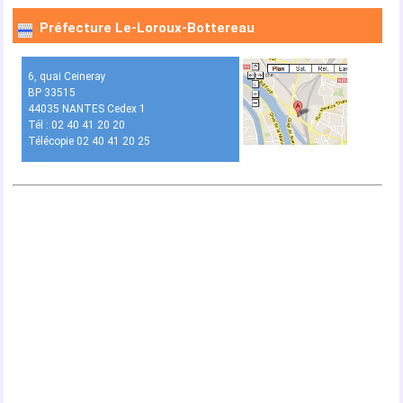
Préfecture Le-Loroux-Bottereau
6, quai Ceineray
BP 33515
44035 NANTES Cedex 1
Tél : 02 40 41 20 20
Télécopie 02 40 41 20 25