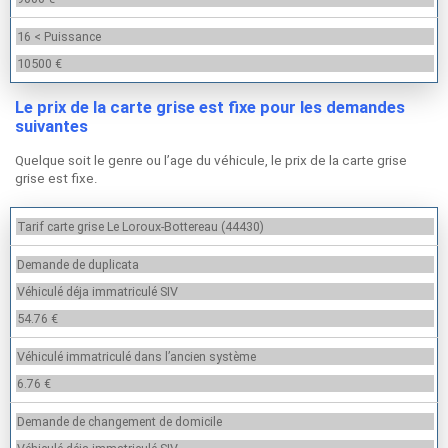
16 < Puissance
10500 €
Le prix de la carte grise est fixe pour les demandes
suivantes
Quelque soit le genre ou l’age du véhicule, le prix de la carte grise
grise est fixe.
Tarif carte grise Le Loroux-Bottereau (44430)
Demande de duplicata
Véhiculé déja immatriculé SIV
54.76 €
Véhiculé immatriculé dans l’ancien système
6.76 €
Demande de changement de domicile