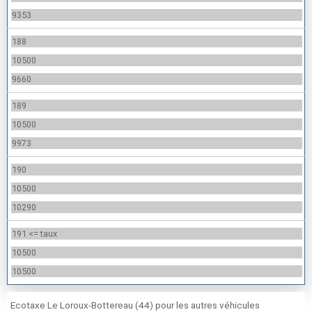
9353
188
10500
9660
189
10500
9973
190
10500
10290
191 <= taux
10500
10500
Ecotaxe Le Loroux-Bottereau (44) pour les autres véhicules