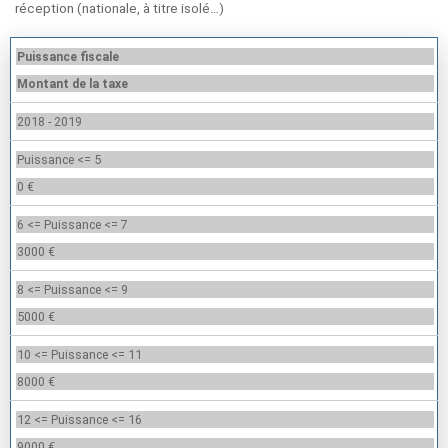
réception (nationale, à titre isolé…)
Puissance fiscale
Montant de la taxe
2018 - 2019
Puissance <= 5
0 €
6 <= Puissance <= 7
3000 €
8 <= Puissance <= 9
5000 €
10 <= Puissance <= 11
8000 €
12 <= Puissance <= 16
9000 €