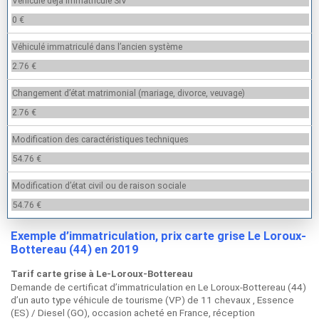
Véhiculé déja immatriculé SIV
0 €
Véhiculé immatriculé dans l’ancien système
2.76 €
Changement d’état matrimonial (mariage, divorce, veuvage)
2.76 €
Modification des caractéristiques techniques
54.76 €
Modification d’état civil ou de raison sociale
54.76 €
Exemple d’immatriculation, prix carte grise Le Loroux-
Bottereau (44) en 2019
Tarif carte grise à Le-Loroux-Bottereau
Demande de certificat d’immatriculation en Le Loroux-Bottereau (44)
d’un auto type véhicule de tourisme (VP) de 11 chevaux , Essence
(ES) / Diesel (GO), occasion acheté en France, réception