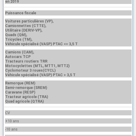
en 2019
Puissance fiscale
Voitures particulières (VP),
Camionnettes (CTTE),
Utilitaire (DERIV-VP),
Quads (QM),
Tricycles (TM),
Véhicule spécialisé (VASP) PTAC <= 3,5 T
Camions (CAM),
Autocars TCP
Tracteurs routiers TRR
Motocyclettes (MTL, MTT1, MTT2)
Cyclomoteur 3 roues(CYCL)
Véhicule spécialisé (VASP) PTAC > 3,5 T
Remorque (REM)
Semi-remorque (SREM)
Caravane (RESP)
Tracteur agricole (TRA)
Quad agricole (QTRA)
CV
+10 ans
-10 ans