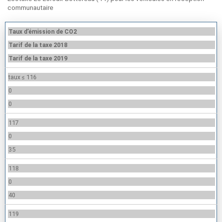
communautaire
Taux d’émission de CO2
Tarif de la taxe 2018
Tarif de la taxe 2019
taux ≤ 116
0
0
117
0
35
118
0
40
119