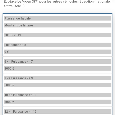
Ecotaxe Le Vigen (87) pour les autres véhicules réception (nationale,
à titre isolé…)
Puissance fiscale
Montant de la taxe
2018 - 2019
Puissance <= 5
0 €
6 <= Puissance <= 7
3000 €
8 <= Puissance <= 9
5000 €
10 <= Puissance <= 11
8000 €
12 <= Puissance <= 16