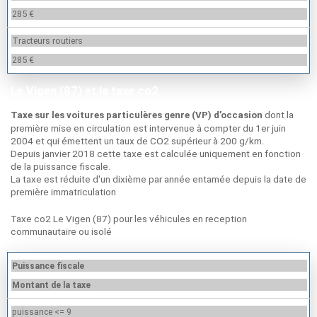
285 €
Tracteurs routiers
285 €
Le Vigen (87) et la taxe co2
dont la
Taxe sur les voitures particulères genre (VP) d’occasion
première mise en circulation est intervenue à compter du 1er juin
2004 et qui émettent un taux de CO2 supérieur à 200 g/km.
Depuis janvier 2018 cette taxe est calculée uniquement en fonction
de la puissance fiscale.
La taxe est réduite d'un dixième par année entamée depuis la date de
première immatriculation
Taxe co2 Le Vigen (87) pour les véhicules en reception
communautaire ou isolé
Puissance fiscale
Montant de la taxe
puissance <= 9