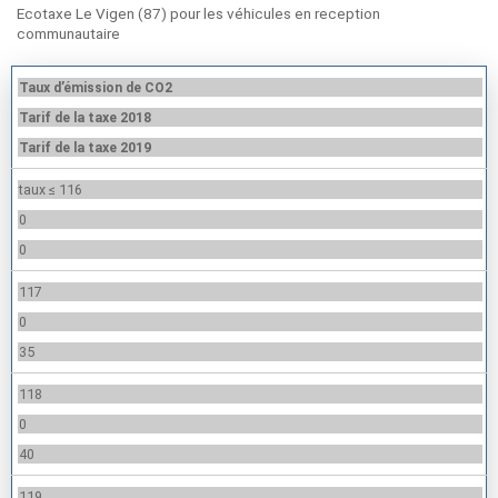
Ecotaxe Le Vigen (87) pour les véhicules en reception
communautaire
Taux d’émission de CO2
Tarif de la taxe 2018
Tarif de la taxe 2019
taux ≤ 116
0
0
117
0
35
118
0
40
119