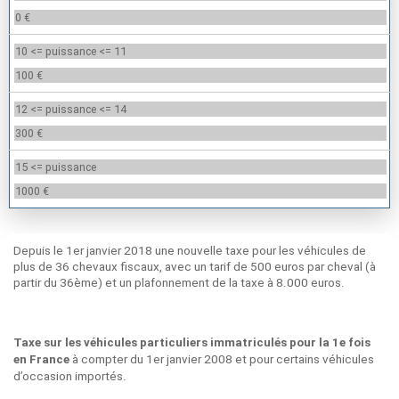
0 €
10 <= puissance <= 11
100 €
12 <= puissance <= 14
300 €
15 <= puissance
1000 €
Depuis le 1er janvier 2018 une nouvelle taxe pour les véhicules de
plus de 36 chevaux fiscaux, avec un tarif de 500 euros par cheval (à
partir du 36ème) et un plafonnement de la taxe à 8.000 euros.
Le Vigen (87) et le malus écologique
Taxe sur les véhicules particuliers immatriculés pour la 1e fois
à compter du 1er janvier 2008 et pour certains véhicules
en France
d’occasion importés.