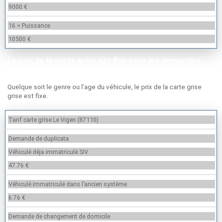
9000 €
16 < Puissance
10500 €
Le prix de la carte grise est fixe pour les demandes
suivantes
Quelque soit le genre ou l’age du véhicule, le prix de la carte grise
grise est fixe.
Tarif carte grise Le Vigen (87110)
Demande de duplicata
Véhiculé déja immatriculé SIV
47.76 €
Véhiculé immatriculé dans l’ancien système
6.76 €
Demande de changement de domicile