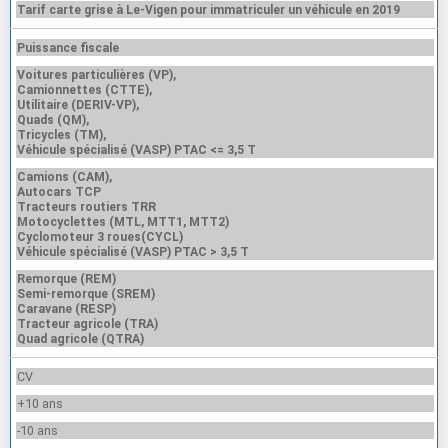
Tarif carte grise à Le-Vigen pour immatriculer un véhicule en 2019
Puissance fiscale
Voitures particulières (VP),
Camionnettes (CTTE),
Utilitaire (DERIV-VP),
Quads (QM),
Tricycles (TM),
Véhicule spécialisé (VASP) PTAC <= 3,5 T
Camions (CAM),
Autocars TCP
Tracteurs routiers TRR
Motocyclettes (MTL, MTT1, MTT2)
Cyclomoteur 3 roues(CYCL)
Véhicule spécialisé (VASP) PTAC > 3,5 T
Remorque (REM)
Semi-remorque (SREM)
Caravane (RESP)
Tracteur agricole (TRA)
Quad agricole (QTRA)
CV
+10 ans
-10 ans