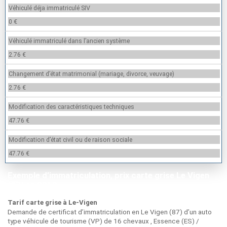
Véhiculé déja immatriculé SIV
0 €
Véhiculé immatriculé dans l’ancien système
2.76 €
Changement d’état matrimonial (mariage, divorce, veuvage)
2.76 €
Modification des caractéristiques techniques
47.76 €
Modification d’état civil ou de raison sociale
47.76 €
Exemple d’immatriculation, prix carte grise Le Vigen
(87) en 2019
Tarif carte grise à Le-Vigen
Demande de certificat d’immatriculation en Le Vigen (87) d’un auto
type véhicule de tourisme (VP) de 16 chevaux , Essence (ES) /