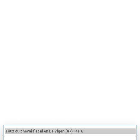
Tarif carte grise Le Vigen (87110)
Le Vigen (87) et la taxe régionale
Taux du cheval fiscal en Le Vigen (87) : 41 €