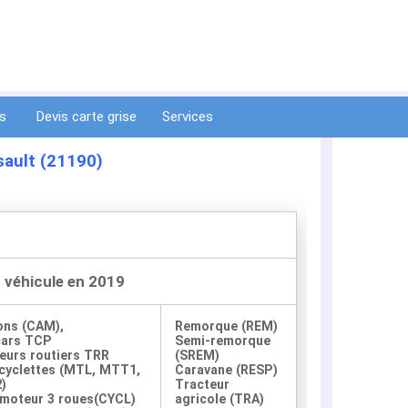
ts
Devis carte grise
Services
sault (21190)
n véhicule en 2019
ons (CAM),
Remorque (REM)
cars TCP
Semi-remorque
eurs routiers TRR
(SREM)
yclettes (MTL, MTT1,
Caravane (RESP)
)
Tracteur
moteur 3 roues(CYCL)
agricole (TRA)