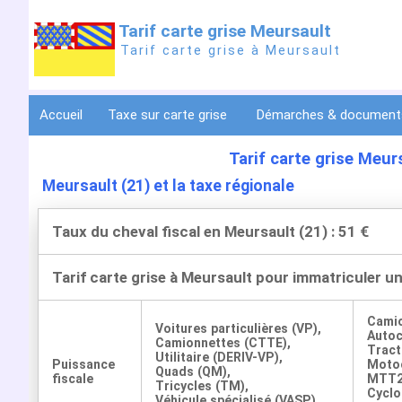
Tarif carte grise Meursault
Tarif carte grise à Meursault
Accueil
Taxe sur carte grise
Démarches & documen
Tarif carte grise Meur
Meursault (21) et la taxe régionale
Taux du cheval fiscal en Meursault (21) : 51 €
Tarif carte grise à Meursault pour immatriculer u
Cami
Voitures particulières (VP),
Auto
Camionnettes (CTTE),
Tract
Utilitaire (DERIV-VP),
Puissance
Motoc
Quads (QM),
fiscale
MTT2
Tricycles (TM),
Cyclo
Véhicule spécialisé (VASP)