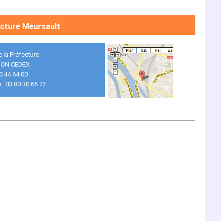
cture Meursault
e la Préfecture
JON CEDEX
80 44 64 00
 : 03 80 30 65 72