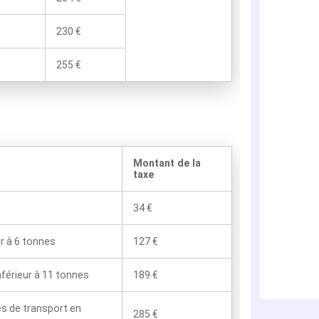
230 €
255 €
Montant de la
taxe
34 €
ur à 6 tonnes
127 €
nférieur à 11 tonnes
189 €
es de transport en
285 €