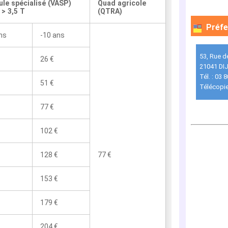
ule spécialisé (VASP)
Quad agricole
> 3,5 T
(QTRA)
Préfe
ns
-10 ans
53, Rue d
26 €
21041 DI
Tél. : 03 
51 €
Télécopie
77 €
102 €
128 €
77 €
153 €
179 €
204 €