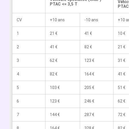
Véhic
PTAC <= 3,5 T
PTAC 
CV
+10 ans
-10 ans
+10 a
1
21 €
41 €
10 €
2
41 €
82 €
21 €
3
62 €
123 €
31 €
4
82 €
164 €
41 €
5
103 €
205 €
51 €
6
123 €
246 €
62 €
7
144 €
287 €
72 €
8
164 €
328 €
82 €