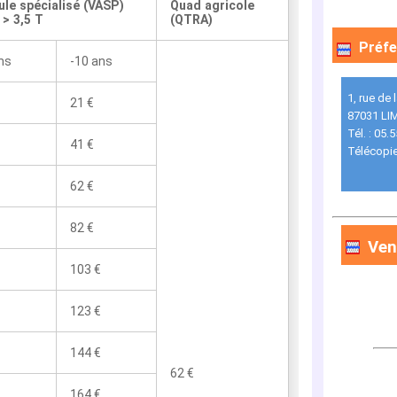
ule spécialisé (VASP)
Quad agricole
> 3,5 T
(QTRA)
Préfe
ns
-10 ans
1, rue de 
21 €
87031 LI
Tél. : 05.
41 €
Télécopie
62 €
82 €
Ven
103 €
123 €
144 €
62 €
164 €