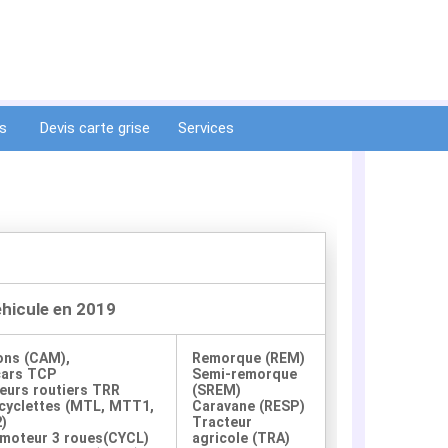
ts
Devis carte grise
Services
tiat (87140)
éhicule en 2019
ons (CAM),
Remorque (REM)
cars TCP
Semi-remorque
eurs routiers TRR
(SREM)
yclettes (MTL, MTT1,
Caravane (RESP)
)
Tracteur
moteur 3 roues(CYCL)
agricole (TRA)