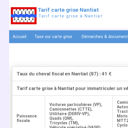
Tarif carte grise Nantiat
Tarif carte grise à Nantiat
Accueil
Taxe sur carte grise
Démarches & documen
Tarif carte grise Nan
Nantiat (87) et la taxe régionale
Taux du cheval fiscal en Nantiat (87) : 41 €
Tarif carte grise à Nantiat pour immatriculer un v
Cami
Voitures particulières (VP),
Auto
Camionnettes (CTTE),
Tract
Utilitaire (DERIV-VP),
Puissance
Motoc
Quads (QM),
fiscale
MTT2
Tricycles (TM),
Cyclo
Véhicule spécialisé (VASP)