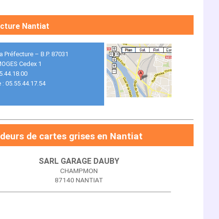
cture Nantiat
la Préfecture – B.P. 87031
MOGES Cedex 1
55.44.18.00
 : 05.55.44.17.54
deurs de cartes grises en Nantiat
SARL GARAGE DAUBY
CHAMPMON
87140 NANTIAT