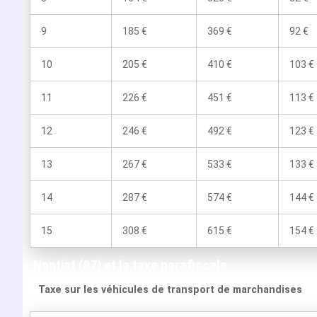
9
185 €
369 €
92 €
10
205 €
410 €
103 €
11
226 €
451 €
113 €
12
246 €
492 €
123 €
13
267 €
533 €
133 €
14
287 €
574 €
144 €
15
308 €
615 €
154 €
Nantiat (87) et la taxe parafiscale
Taxe sur les véhicules de transport de marchandises