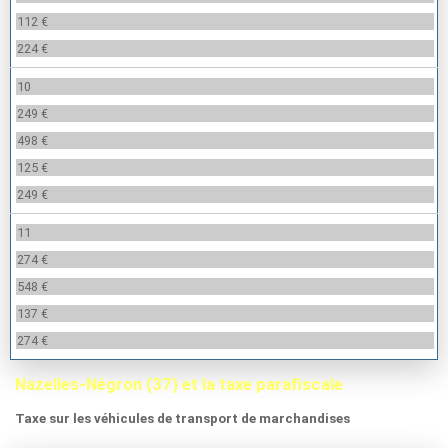
112 €
224 €
10
249 €
498 €
125 €
249 €
11
274 €
548 €
137 €
274 €
Nazelles-Négron (37) et la taxe parafiscale
Taxe sur les véhicules de transport de marchandises