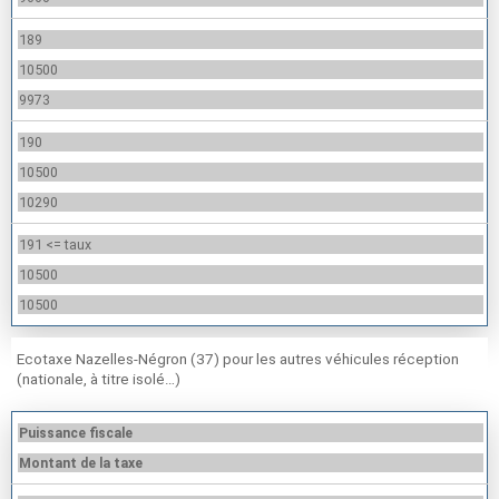
189
10500
9973
190
10500
10290
191 <= taux
10500
10500
Ecotaxe Nazelles-Négron (37) pour les autres véhicules réception
(nationale, à titre isolé…)
Puissance fiscale
Montant de la taxe