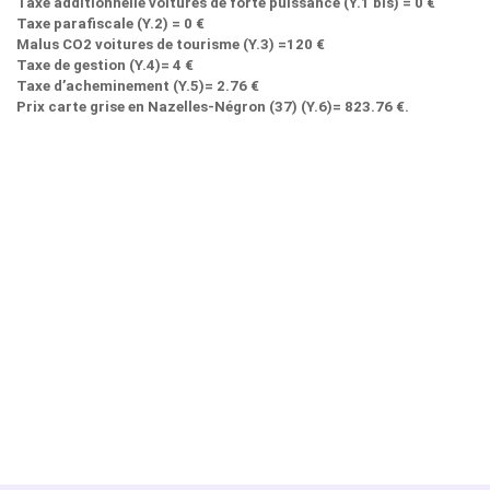
Taxe additionnelle voitures de forte puissance (Y.1 bis) = 0 €
Taxe parafiscale (Y.2) = 0 €
Malus CO2 voitures de tourisme (Y.3) =120 €
Taxe de gestion (Y.4)= 4 €
Taxe d’acheminement (Y.5)= 2.76 €
Prix carte grise en Nazelles-Négron (37) (Y.6)= 823.76 €.