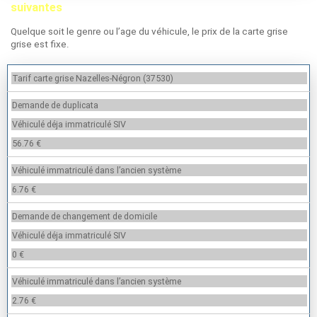
suivantes
Quelque soit le genre ou l’age du véhicule, le prix de la carte grise
grise est fixe.
Tarif carte grise Nazelles-Négron (37530)
Demande de duplicata
Véhiculé déja immatriculé SIV
56.76 €
Véhiculé immatriculé dans l’ancien système
6.76 €
Demande de changement de domicile
Véhiculé déja immatriculé SIV
0 €
Véhiculé immatriculé dans l’ancien système
2.76 €