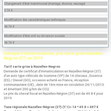
Changement d’état matrimonial (mariage, divorce, veuvage)
2.76 €
Modification des caractéristiques techniques
56.76 €
Modification d’état civil ou de raison sociale
56.76 €
Exemple d’immatriculation, prix carte grise Nazelles-
Négron (37) en 2019
Tarif carte grise à Nazelles-Negron
Demande de certificat d’immatriculation en Nazelles-Négron (37)
d’un auto type véhicule de tourisme (VP) de 14 chevaux , Essence
(ES) / Diesel (GO), occasion acheté en France, réception
communautaire (UE) , date de 1ère mise en circulation 24/11/2013
et émettant 200 g/km de CO2.
Le prix du cheval fiscal en Nazelles-Négron (37) est de 49.8 € pour
2019.
Taxe régionale Nazelles-Négron (37) (Y.1)= 14 * 49.8 = 697 €