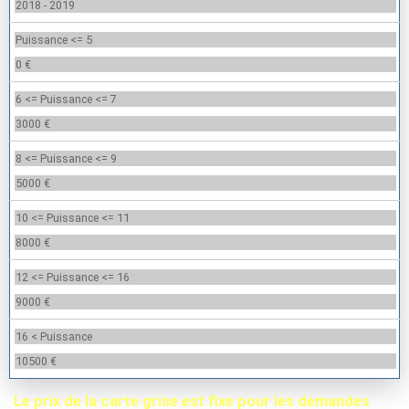
2018 - 2019
Puissance <= 5
0 €
6 <= Puissance <= 7
3000 €
8 <= Puissance <= 9
5000 €
10 <= Puissance <= 11
8000 €
12 <= Puissance <= 16
9000 €
16 < Puissance
10500 €
Le prix de la carte grise est fixe pour les demandes