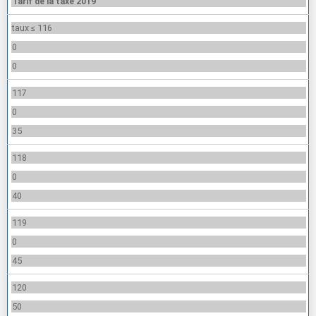
Tarif de la taxe 2019
taux ≤ 116
0
0
117
0
35
118
0
40
119
0
45
120
50