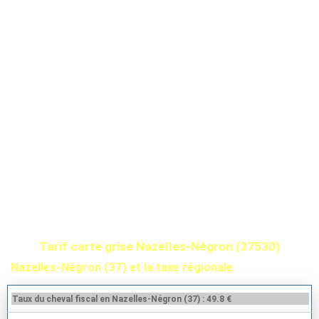
Tarif carte grise Nazelles-Négron (37530)
Nazelles-Négron (37) et la taxe régionale
Taux du cheval fiscal en Nazelles-Négron (37) : 49.8 €