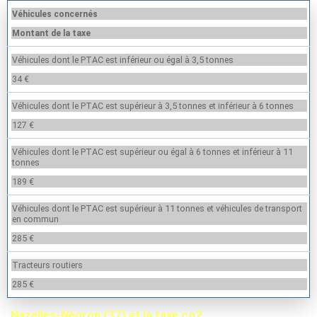
Véhicules concernés
Montant de la taxe
Véhicules dont le PTAC est inférieur ou égal à 3,5 tonnes
34 €
Véhicules dont le PTAC est supérieur à 3,5 tonnes et inférieur à 6 tonnes
127 €
Véhicules dont le PTAC est supérieur ou égal à 6 tonnes et inférieur à 11
tonnes
189 €
Véhicules dont le PTAC est supérieur à 11 tonnes et véhicules de transport
en commun
285 €
Tracteurs routiers
285 €
Nazelles-Négron (37) et la taxe co2