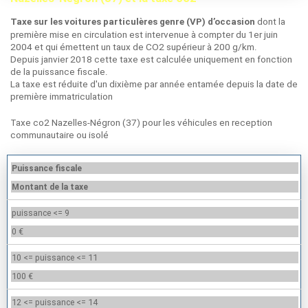
dont la
Taxe sur les voitures particulères genre (VP) d’occasion
première mise en circulation est intervenue à compter du 1er juin
2004 et qui émettent un taux de CO2 supérieur à 200 g/km.
Depuis janvier 2018 cette taxe est calculée uniquement en fonction
de la puissance fiscale.
La taxe est réduite d'un dixième par année entamée depuis la date de
première immatriculation
Taxe co2 Nazelles-Négron (37) pour les véhicules en reception
communautaire ou isolé
Puissance fiscale
Montant de la taxe
puissance <= 9
0 €
10 <= puissance <= 11
100 €
12 <= puissance <= 14