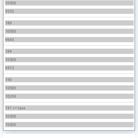
10500
9353
188
10500
9660
189
10500
9973
190
10500
10290
191 <= taux
10500
10500