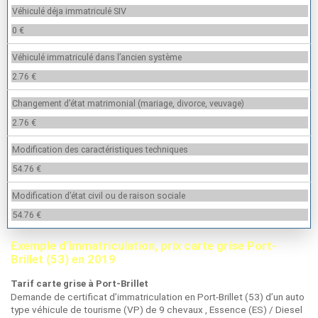
Véhiculé déja immatriculé SIV
0 €
Véhiculé immatriculé dans l’ancien système
2.76 €
Changement d’état matrimonial (mariage, divorce, veuvage)
2.76 €
Modification des caractéristiques techniques
54.76 €
Modification d’état civil ou de raison sociale
54.76 €
Exemple d’immatriculation, prix carte grise Port-
Brillet (53) en 2019
Tarif carte grise à Port-Brillet
Demande de certificat d’immatriculation en Port-Brillet (53) d’un auto
type véhicule de tourisme (VP) de 9 chevaux , Essence (ES) / Diesel