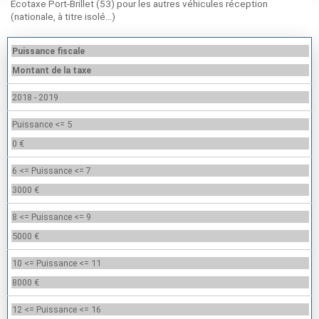
Ecotaxe Port-Brillet (53) pour les autres véhicules réception
(nationale, à titre isolé…)
Puissance fiscale
Montant de la taxe
2018 - 2019
Puissance <= 5
0 €
6 <= Puissance <= 7
3000 €
8 <= Puissance <= 9
5000 €
10 <= Puissance <= 11
8000 €
12 <= Puissance <= 16