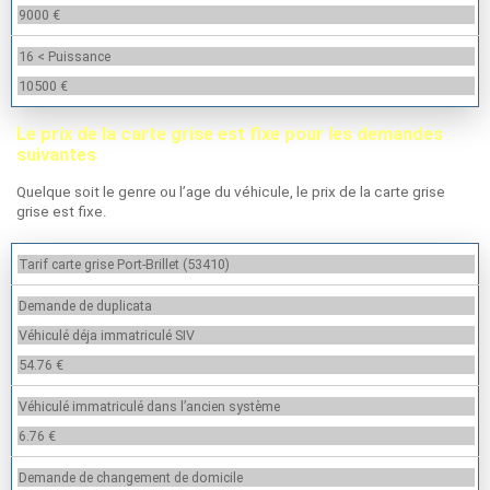
9000 €
16 < Puissance
10500 €
Le prix de la carte grise est fixe pour les demandes
suivantes
Quelque soit le genre ou l’age du véhicule, le prix de la carte grise
grise est fixe.
Tarif carte grise Port-Brillet (53410)
Demande de duplicata
Véhiculé déja immatriculé SIV
54.76 €
Véhiculé immatriculé dans l’ancien système
6.76 €
Demande de changement de domicile