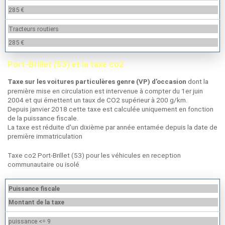
285 €
Tracteurs routiers
285 €
Port-Brillet (53) et la taxe co2
dont la
Taxe sur les voitures particulères genre (VP) d’occasion
première mise en circulation est intervenue à compter du 1er juin
2004 et qui émettent un taux de CO2 supérieur à 200 g/km.
Depuis janvier 2018 cette taxe est calculée uniquement en fonction
de la puissance fiscale.
La taxe est réduite d'un dixième par année entamée depuis la date de
première immatriculation
Taxe co2 Port-Brillet (53) pour les véhicules en reception
communautaire ou isolé
Puissance fiscale
Montant de la taxe
puissance <= 9