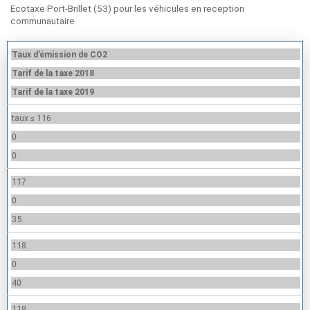
Ecotaxe Port-Brillet (53) pour les véhicules en reception
communautaire
Taux d’émission de CO2
Tarif de la taxe 2018
Tarif de la taxe 2019
taux ≤ 116
0
0
117
0
35
118
0
40
119