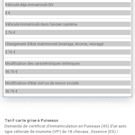
Véhiculé déja immatriculé SIV
0 €
Véhiculé immatriculé dans l’ancien système
2.76 €
Changement d’état matrimonial (mariage, divorce, veuvage)
2.76 €
Modification des caractéristiques techniques
56.76 €
Modification d’état civil ou de raison sociale
56.76 €
Exemple d’immatriculation, prix carte grise Puiseaux
(45) en 2019
Tarif carte grise à Puiseaux
Demande de certificat d’immatriculation en Puiseaux (45) d’un auto
type véhicule de tourisme (VP) de 18 chevaux , Essence (ES) /