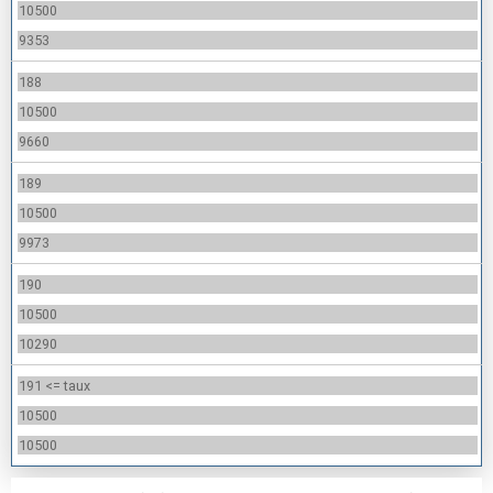
10500
9353
188
10500
9660
189
10500
9973
190
10500
10290
191 <= taux
10500
10500