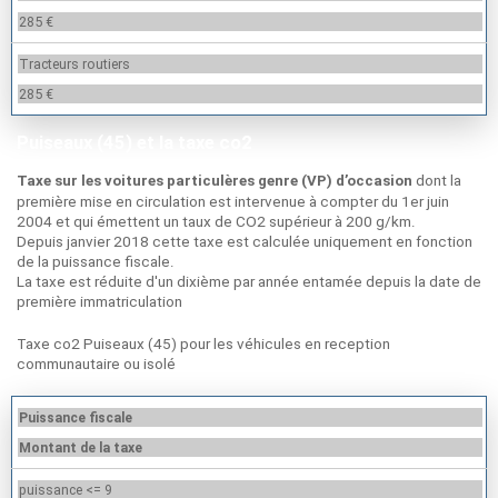
285 €
Tracteurs routiers
285 €
Puiseaux (45) et la taxe co2
dont la
Taxe sur les voitures particulères genre (VP) d’occasion
première mise en circulation est intervenue à compter du 1er juin
2004 et qui émettent un taux de CO2 supérieur à 200 g/km.
Depuis janvier 2018 cette taxe est calculée uniquement en fonction
de la puissance fiscale.
La taxe est réduite d'un dixième par année entamée depuis la date de
première immatriculation
Taxe co2 Puiseaux (45) pour les véhicules en reception
communautaire ou isolé
Puissance fiscale
Montant de la taxe
puissance <= 9