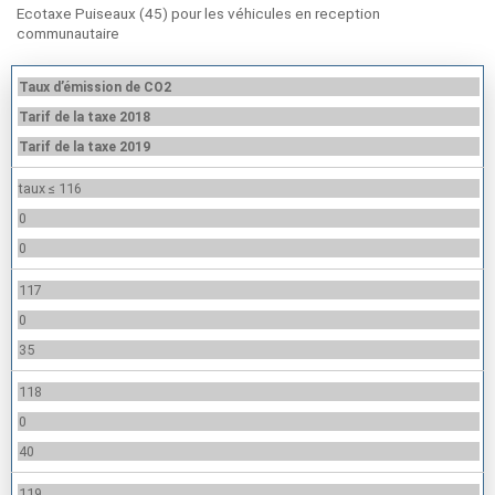
Ecotaxe Puiseaux (45) pour les véhicules en reception
communautaire
Taux d’émission de CO2
Tarif de la taxe 2018
Tarif de la taxe 2019
taux ≤ 116
0
0
117
0
35
118
0
40
119