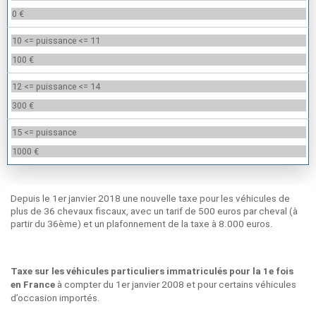
0 €
10 <= puissance <= 11
100 €
12 <= puissance <= 14
300 €
15 <= puissance
1000 €
Depuis le 1er janvier 2018 une nouvelle taxe pour les véhicules de
plus de 36 chevaux fiscaux, avec un tarif de 500 euros par cheval (à
partir du 36ème) et un plafonnement de la taxe à 8.000 euros.
Puiseaux (45) et le malus écologique
Taxe sur les véhicules particuliers immatriculés pour la 1e fois
à compter du 1er janvier 2008 et pour certains véhicules
en France
d’occasion importés.