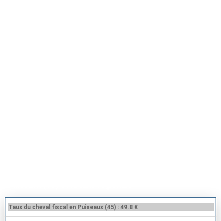
Tarif carte grise Puiseaux (45390)
Puiseaux (45) et la taxe régionale
Taux du cheval fiscal en Puiseaux (45) : 49.8 €