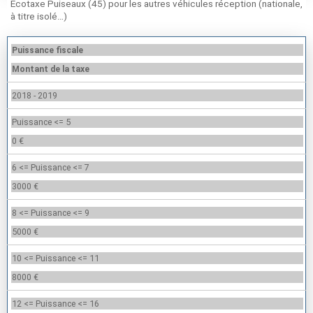
Ecotaxe Puiseaux (45) pour les autres véhicules réception (nationale,
à titre isolé…)
Puissance fiscale
Montant de la taxe
2018 - 2019
Puissance <= 5
0 €
6 <= Puissance <= 7
3000 €
8 <= Puissance <= 9
5000 €
10 <= Puissance <= 11
8000 €
12 <= Puissance <= 16