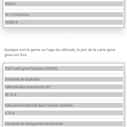
9000 €
16 < Puissance
10500 €
Le prix de la carte grise est fixe pour les demandes
suivantes
Quelque soit le genre ou l’age du véhicule, le prix de la carte grise
grise est fixe.
Tarif carte grise Puiseaux (45390)
Demande de duplicata
Véhiculé déja immatriculé SIV
56.76 €
Véhiculé immatriculé dans l’ancien système
6.76 €
Demande de changement de domicile