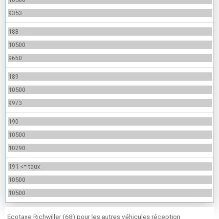
9353
188
10500
9660
189
10500
9973
190
10500
10290
191 <= taux
10500
10500
Ecotaxe Richwiller (68) pour les autres véhicules réception