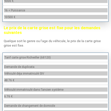
9000 €
16 < Puissance
10500 €
Le prix de la carte grise est fixe pour les demandes
suivantes
Quelque soit le genre ou l’age du véhicule, le prix de la carte grise
grise est fixe.
Tarif carte grise Richwiller (68120)
Demande de duplicata
Véhiculé déja immatriculé SIV
48.76 €
Véhiculé immatriculé dans l’ancien système
6.76 €
Demande de changement de domicile