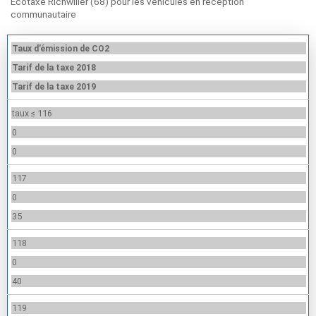
Ecotaxe Richwiller (68) pour les véhicules en reception
communautaire
Taux d’émission de CO2
Tarif de la taxe 2018
Tarif de la taxe 2019
taux ≤ 116
0
0
117
0
35
118
0
40
119