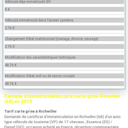
Véhiculé déja immatriculé SIV
0 €
Véhiculé immatriculé dans l’ancien système
2.76 €
Changement d’état matrimonial (mariage, divorce, veuvage)
2.76 €
Modification des caractéristiques techniques
48.76 €
Modification d’état civil ou de raison sociale
48.76 €
Exemple d’immatriculation, prix carte grise Richwiller
(68) en 2019
Tarif carte grise à Richwiller
Demande de certificat d’immatriculation en Richwiller (68) d’un auto
type véhicule de tourisme (VP) de 17 chevaux , Essence (ES) /
Diesel (GO), occasion acheté en France, réception communautaire