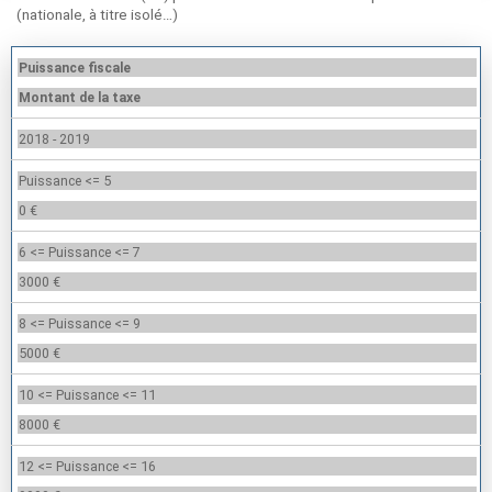
(nationale, à titre isolé…)
Puissance fiscale
Montant de la taxe
2018 - 2019
Puissance <= 5
0 €
6 <= Puissance <= 7
3000 €
8 <= Puissance <= 9
5000 €
10 <= Puissance <= 11
8000 €
12 <= Puissance <= 16