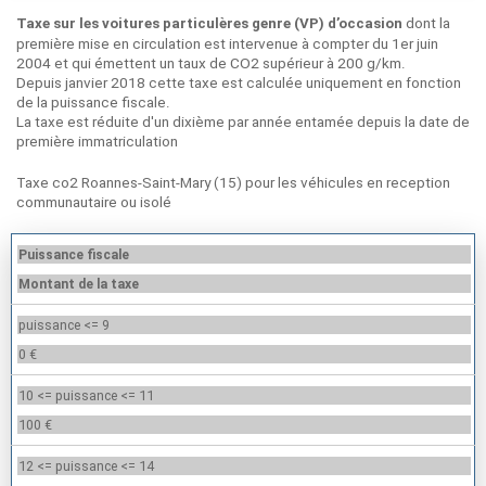
dont la
Taxe sur les voitures particulères genre (VP) d’occasion
première mise en circulation est intervenue à compter du 1er juin
2004 et qui émettent un taux de CO2 supérieur à 200 g/km.
Depuis janvier 2018 cette taxe est calculée uniquement en fonction
de la puissance fiscale.
La taxe est réduite d'un dixième par année entamée depuis la date de
première immatriculation
Taxe co2 Roannes-Saint-Mary (15) pour les véhicules en reception
communautaire ou isolé
Puissance fiscale
Montant de la taxe
puissance <= 9
0 €
10 <= puissance <= 11
100 €
12 <= puissance <= 14