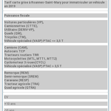
Tarif carte grise à Roannes-Saint-Mary pour immatriculer un véhicule
en 2019
Puissance fiscale
Voitures particulières (VP),
Camionnettes (CTTE),
Utilitaire (DERIV-VP),
Quads (QM),
Tricycles (TM),
Véhicule spécialisé (VASP) PTAC <= 3,5 T
Camions (CAM),
Autocars TCP
Tracteurs routiers TRR
Motocyclettes (MTL, MTT1, MTT2)
Cyclomoteur 3 roues(CYCL)
Véhicule spécialisé (VASP) PTAC > 3,5 T
Remorque (REM)
Semi-remorque (SREM)
Caravane (RESP)
Tracteur agricole (TRA)
Quad agricole (QTRA)
CV
+10 ans
-10 ans