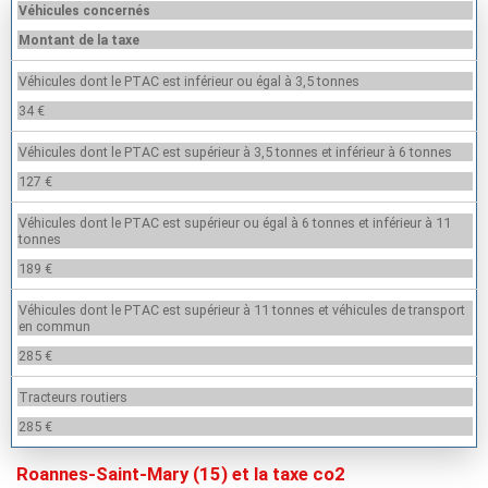
Véhicules concernés
Montant de la taxe
Véhicules dont le PTAC est inférieur ou égal à 3,5 tonnes
34 €
Véhicules dont le PTAC est supérieur à 3,5 tonnes et inférieur à 6 tonnes
127 €
Véhicules dont le PTAC est supérieur ou égal à 6 tonnes et inférieur à 11
tonnes
189 €
Véhicules dont le PTAC est supérieur à 11 tonnes et véhicules de transport
en commun
285 €
Tracteurs routiers
285 €
Roannes-Saint-Mary (15) et la taxe co2