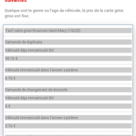
suivantes
Quelque soit le genre ou l’age du véhicule, le prix de la carte grise
grise est fixe.
Tarif carte grise Roannes-Saint-Mary (15220)
Demande de duplicata
Véhiculé déja immatriculé SIV
49.76 €
Véhiculé immatriculé dans l’ancien système
6.76 €
Demande de changement de domicile
Véhiculé déja immatriculé SIV
0 €
Véhiculé immatriculé dans l’ancien système
2.76 €