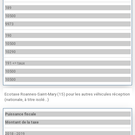
189
10500
9973
190
10500
10290
191 <= taux
10500
10500
Ecotaxe Roannes-Saint-Mary (15) pour les autres véhicules réception
(nationale, à titre isolé…)
Puissance fiscale
Montant de la taxe
2018 - 2019