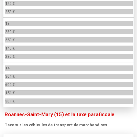
129 €
258 €
13
280 €
559 €
140 €
280 €
14
301 €
602 €
151 €
301 €
Roannes-Saint-Mary (15) et la taxe parafiscale
Taxe sur les véhicules de transport de marchandises