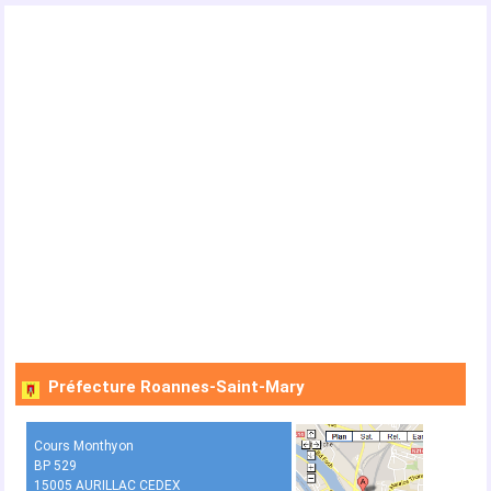
Préfecture Roannes-Saint-Mary
Cours Monthyon
BP 529
15005 AURILLAC CEDEX