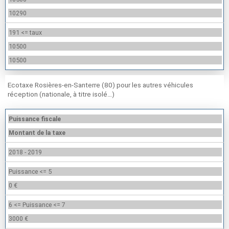
10290
191 <= taux
10500
10500
Ecotaxe Rosières-en-Santerre (80) pour les autres véhicules
réception (nationale, à titre isolé…)
Puissance fiscale
Montant de la taxe
2018 - 2019
Puissance <= 5
0 €
6 <= Puissance <= 7
3000 €