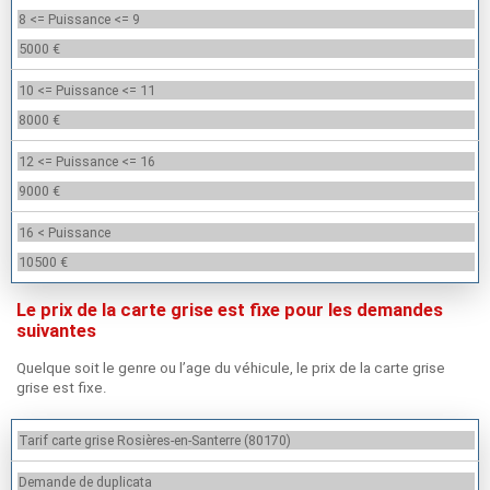
8 <= Puissance <= 9
5000 €
10 <= Puissance <= 11
8000 €
12 <= Puissance <= 16
9000 €
16 < Puissance
10500 €
Le prix de la carte grise est fixe pour les demandes
suivantes
Quelque soit le genre ou l’age du véhicule, le prix de la carte grise
grise est fixe.
Tarif carte grise Rosières-en-Santerre (80170)
Demande de duplicata