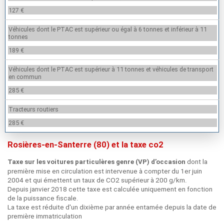
127 €
Véhicules dont le PTAC est supérieur ou égal à 6 tonnes et inférieur à 11
tonnes
189 €
Véhicules dont le PTAC est supérieur à 11 tonnes et véhicules de transport
en commun
285 €
Tracteurs routiers
285 €
Rosières-en-Santerre (80) et la taxe co2
dont la
Taxe sur les voitures particulères genre (VP) d’occasion
première mise en circulation est intervenue à compter du 1er juin
2004 et qui émettent un taux de CO2 supérieur à 200 g/km.
Depuis janvier 2018 cette taxe est calculée uniquement en fonction
de la puissance fiscale.
La taxe est réduite d'un dixième par année entamée depuis la date de
première immatriculation