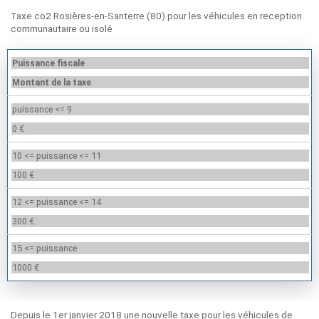
Taxe co2 Rosières-en-Santerre (80) pour les véhicules en reception
communautaire ou isolé
Puissance fiscale
Montant de la taxe
puissance <= 9
0 €
10 <= puissance <= 11
100 €
12 <= puissance <= 14
300 €
15 <= puissance
1000 €
Depuis le 1er janvier 2018 une nouvelle taxe pour les véhicules de