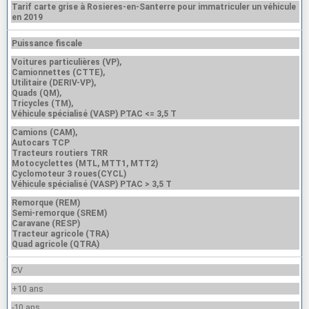
Tarif carte grise à Rosieres-en-Santerre pour immatriculer un véhicule
en 2019
Puissance fiscale
Voitures particulières (VP),
Camionnettes (CTTE),
Utilitaire (DERIV-VP),
Quads (QM),
Tricycles (TM),
Véhicule spécialisé (VASP) PTAC <= 3,5 T
Camions (CAM),
Autocars TCP
Tracteurs routiers TRR
Motocyclettes (MTL, MTT1, MTT2)
Cyclomoteur 3 roues(CYCL)
Véhicule spécialisé (VASP) PTAC > 3,5 T
Remorque (REM)
Semi-remorque (SREM)
Caravane (RESP)
Tracteur agricole (TRA)
Quad agricole (QTRA)
CV
+10 ans
-10 ans