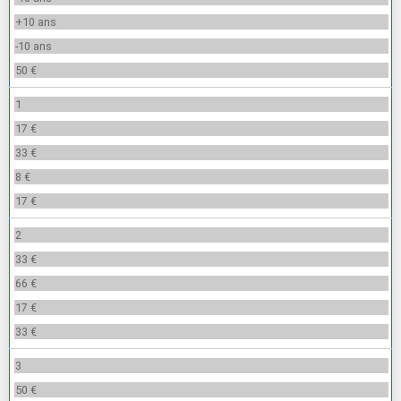
+10 ans
-10 ans
50 €
1
17 €
33 €
8 €
17 €
2
33 €
66 €
17 €
33 €
3
50 €