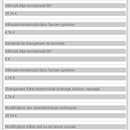
Véhiculé déja immatriculé SIV
39.76 €
Véhiculé immatriculé dans l’ancien système
6.76 €
Demande de changement de domicile
Véhiculé déja immatriculé SIV
0 €
Véhiculé immatriculé dans l’ancien système
2.76 €
Changement d’état matrimonial (mariage, divorce, veuvage)
2.76 €
Modification des caractéristiques techniques
39.76 €
Modification d’état civil ou de raison sociale