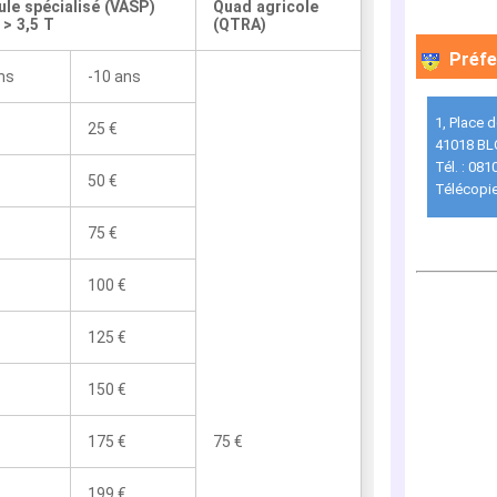
ule spécialisé (VASP)
Quad agricole
> 3,5 T
(QTRA)
Préfe
ns
-10 ans
1, Place 
25 €
41018 BL
Tél. : 081
50 €
Télécopie
75 €
100 €
125 €
150 €
175 €
75 €
199 €