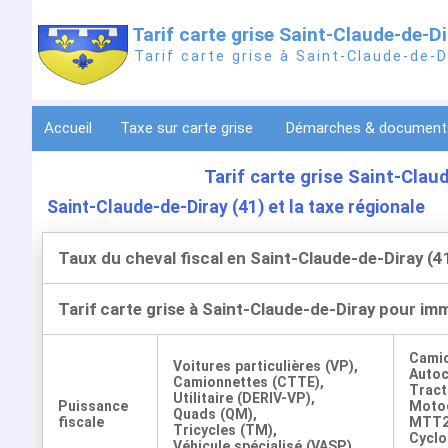
Tarif carte grise Saint-Claude-de-D
Tarif carte grise à Saint-Claude-de-D
Accueil
Taxe sur carte grise
Démarches & documen
Tarif carte grise Saint-Clau
Saint-Claude-de-Diray (41) et la taxe régionale
Taux du cheval fiscal en Saint-Claude-de-Diray (41
Tarif carte grise à Saint-Claude-de-Diray pour im
Cami
Voitures particulières (VP),
Auto
Camionnettes (CTTE),
Tract
Utilitaire (DERIV-VP),
Puissance
Motoc
Quads (QM),
fiscale
MTT2
Tricycles (TM),
Cyclo
Véhicule spécialisé (VASP)