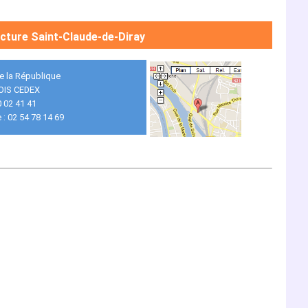
cture Saint-Claude-de-Diray
de la République
OIS CEDEX
0 02 41 41
 : 02 54 78 14 69