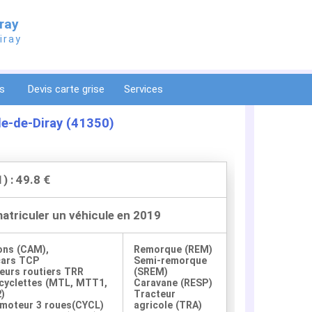
iray
iray
ts
Devis carte grise
Services
de-de-Diray (41350)
) : 49.8 €
matriculer un véhicule en 2019
ons (CAM),
Remorque (REM)
cars TCP
Semi-remorque
eurs routiers TRR
(SREM)
yclettes (MTL, MTT1,
Caravane (RESP)
)
Tracteur
moteur 3 roues(CYCL)
agricole (TRA)