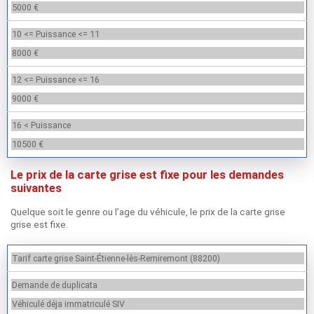
5000 €
10 <= Puissance <= 11
8000 €
12 <= Puissance <= 16
9000 €
16 < Puissance
10500 €
Le prix de la carte grise est fixe pour les demandes
suivantes
Quelque soit le genre ou l’age du véhicule, le prix de la carte grise
grise est fixe.
Tarif carte grise Saint-Étienne-lès-Remiremont (88200)
Demande de duplicata
Véhiculé déja immatriculé SIV