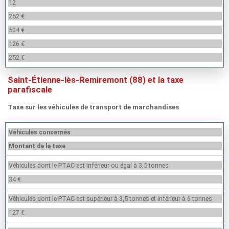
12
252 €
504 €
126 €
252 €
Saint-Étienne-lès-Remiremont (88) et la taxe
parafiscale
Taxe sur les véhicules de transport de marchandises
Véhicules concernés
Montant de la taxe
Véhicules dont le PTAC est inférieur ou égal à 3,5 tonnes
34 €
Véhicules dont le PTAC est supérieur à 3,5 tonnes et inférieur à 6 tonnes
127 €