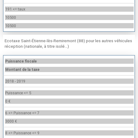
191 <= taux
10500
10500
Ecotaxe Saint-Étienne-lès-Remiremont (88) pour les autres véhicules
réception (nationale, à titre isolé…)
Puissance fiscale
Montant de la taxe
2018 - 2019
Puissance <= 5
0 €
6 <= Puissance <= 7
3000 €
8 <= Puissance <= 9