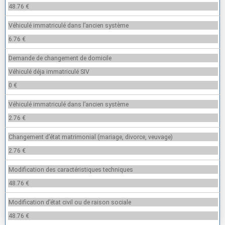
48.76 €
Véhiculé immatriculé dans l’ancien système
6.76 €
Demande de changement de domicile
Véhiculé déja immatriculé SIV
0 €
Véhiculé immatriculé dans l’ancien système
2.76 €
Changement d’état matrimonial (mariage, divorce, veuvage)
2.76 €
Modification des caractéristiques techniques
48.76 €
Modification d’état civil ou de raison sociale
48.76 €