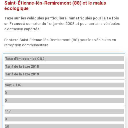
Saint-Étienne-lès-Remiremont (88) et le malus
écologique
Taxe sur les véhicules particuliers immatriculés pour la 1e fois
à compter du 1er janvier 2008 et pour certains véhicules
en France
d’occasion importés.
Ecotaxe Saint-Étienne-lès-Remiremont (88) pour les véhicules en
reception communautaire
Taux d’émission de CO2
Tarif de la taxe 2018
Tarif de la taxe 2019
taux ≤ 116
0
0
117
0
35