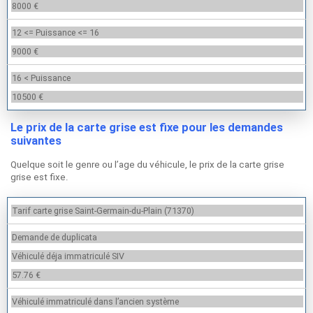
8000 €
12 <= Puissance <= 16
9000 €
16 < Puissance
10500 €
Le prix de la carte grise est fixe pour les demandes
suivantes
Quelque soit le genre ou l’age du véhicule, le prix de la carte grise
grise est fixe.
Tarif carte grise Saint-Germain-du-Plain (71370)
Demande de duplicata
Véhiculé déja immatriculé SIV
57.76 €
Véhiculé immatriculé dans l’ancien système