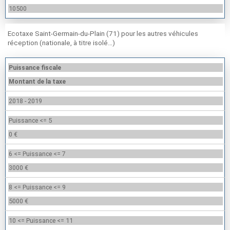
10500
Ecotaxe Saint-Germain-du-Plain (71) pour les autres véhicules
réception (nationale, à titre isolé…)
Puissance fiscale
Montant de la taxe
2018 - 2019
Puissance <= 5
0 €
6 <= Puissance <= 7
3000 €
8 <= Puissance <= 9
5000 €
10 <= Puissance <= 11