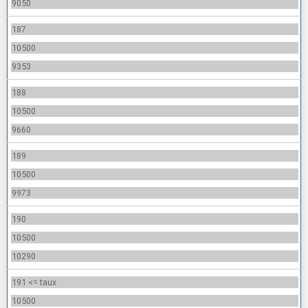
9050
187
10500
9353
188
10500
9660
189
10500
9973
190
10500
10290
191 <= taux
10500