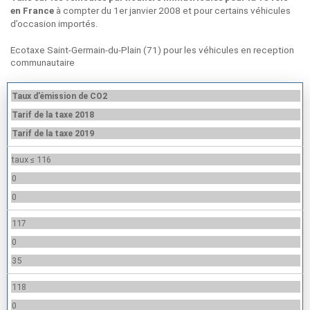
à compter du 1er janvier 2008 et pour certains véhicules
en France
d’occasion importés.
Ecotaxe Saint-Germain-du-Plain (71) pour les véhicules en reception
communautaire
Taux d’émission de CO2
Tarif de la taxe 2018
Tarif de la taxe 2019
taux ≤ 116
0
0
117
0
35
118
0