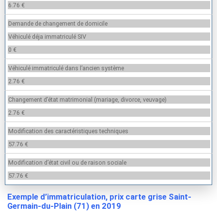
6.76 €
Demande de changement de domicile
Véhiculé déja immatriculé SIV
0 €
Véhiculé immatriculé dans l’ancien système
2.76 €
Changement d’état matrimonial (mariage, divorce, veuvage)
2.76 €
Modification des caractéristiques techniques
57.76 €
Modification d’état civil ou de raison sociale
57.76 €
Exemple d’immatriculation, prix carte grise Saint-
Germain-du-Plain (71) en 2019