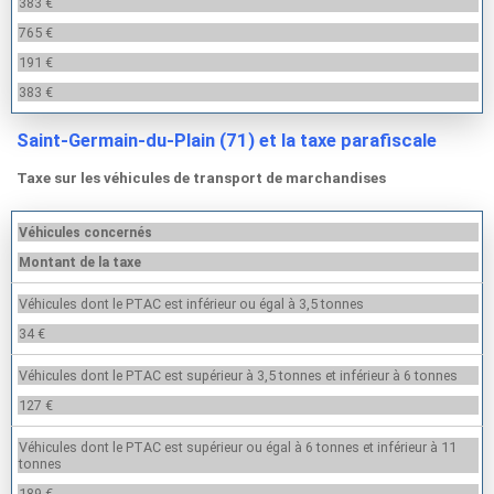
383 €
765 €
191 €
383 €
Saint-Germain-du-Plain (71) et la taxe parafiscale
Taxe sur les véhicules de transport de marchandises
Véhicules concernés
Montant de la taxe
Véhicules dont le PTAC est inférieur ou égal à 3,5 tonnes
34 €
Véhicules dont le PTAC est supérieur à 3,5 tonnes et inférieur à 6 tonnes
127 €
Véhicules dont le PTAC est supérieur ou égal à 6 tonnes et inférieur à 11
tonnes
189 €