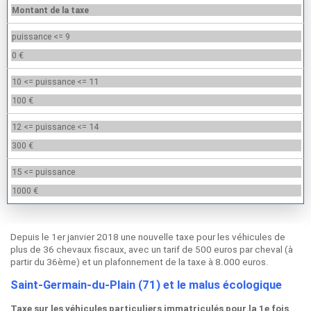
Montant de la taxe
puissance <= 9
0 €
10 <= puissance <= 11
100 €
12 <= puissance <= 14
300 €
15 <= puissance
1000 €
Depuis le 1er janvier 2018 une nouvelle taxe pour les véhicules de
plus de 36 chevaux fiscaux, avec un tarif de 500 euros par cheval (à
partir du 36ème) et un plafonnement de la taxe à 8.000 euros.
Saint-Germain-du-Plain (71) et le malus écologique
Taxe sur les véhicules particuliers immatriculés pour la 1e fois