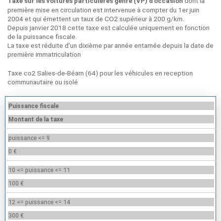
dont la
Taxe sur les voitures particulères genre (VP) d’occasion
première mise en circulation est intervenue à compter du 1er juin
2004 et qui émettent un taux de CO2 supérieur à 200 g/km.
Depuis janvier 2018 cette taxe est calculée uniquement en fonction
de la puissance fiscale.
La taxe est réduite d'un dixième par année entamée depuis la date de
première immatriculation
Taxe co2 Salies-de-Béarn (64) pour les véhicules en reception
communautaire ou isolé
Puissance fiscale
Montant de la taxe
puissance <= 9
0 €
10 <= puissance <= 11
100 €
12 <= puissance <= 14
300 €