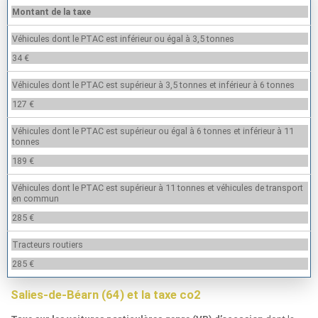
Montant de la taxe
Véhicules dont le PTAC est inférieur ou égal à 3,5 tonnes
34 €
Véhicules dont le PTAC est supérieur à 3,5 tonnes et inférieur à 6 tonnes
127 €
Véhicules dont le PTAC est supérieur ou égal à 6 tonnes et inférieur à 11
tonnes
189 €
Véhicules dont le PTAC est supérieur à 11 tonnes et véhicules de transport
en commun
285 €
Tracteurs routiers
285 €
Salies-de-Béarn (64) et la taxe co2