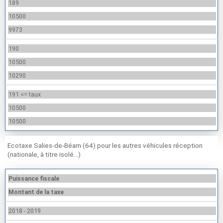
189
10500
9973
190
10500
10290
191 <= taux
10500
10500
Ecotaxe Salies-de-Béarn (64) pour les autres véhicules réception
(nationale, à titre isolé…)
Puissance fiscale
Montant de la taxe
2018 - 2019