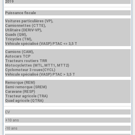
2019
Puissance fiscale
Voitures particulières (VP),
Camionnettes (CTTE),
Utilitaire (DERIV-VP),
Quads (QM),
Tricycles (TM),
Véhicule spécialisé (VASP) PTAC <= 3,5 T
Camions (CAM),
Autocars TCP
Tracteurs routiers TRR
Motocyclettes (MTL, MTT1, MTT2)
Cyclomoteur 3 roues(CYCL)
Véhicule spécialisé (VASP) PTAC > 3,5 T
Remorque (REM)
Semi-remorque (SREM)
Caravane (RESP)
Tracteur agricole (TRA)
Quad agricole (QTRA)
CV
+10 ans
-10 ans