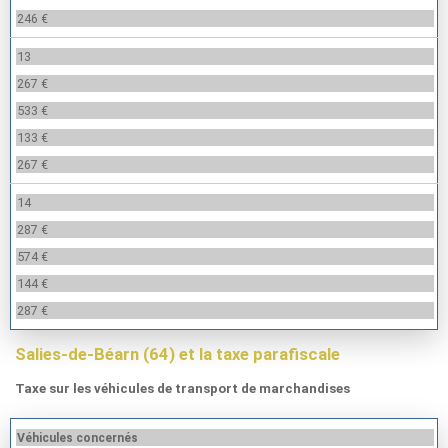
246 €
13
267 €
533 €
133 €
267 €
14
287 €
574 €
144 €
287 €
Salies-de-Béarn (64) et la taxe parafiscale
Taxe sur les véhicules de transport de marchandises
Véhicules concernés