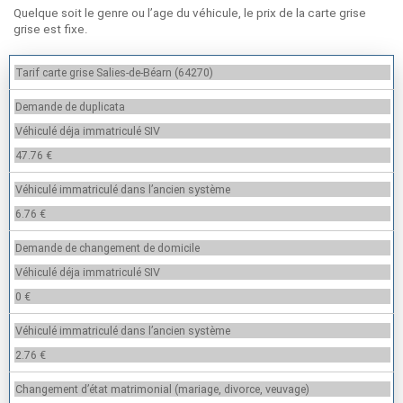
Quelque soit le genre ou l’age du véhicule, le prix de la carte grise
grise est fixe.
Tarif carte grise Salies-de-Béarn (64270)
Demande de duplicata
Véhiculé déja immatriculé SIV
47.76 €
Véhiculé immatriculé dans l’ancien système
6.76 €
Demande de changement de domicile
Véhiculé déja immatriculé SIV
0 €
Véhiculé immatriculé dans l’ancien système
2.76 €
Changement d’état matrimonial (mariage, divorce, veuvage)