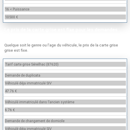
16 < Puissance
10500 €
Le prix de la carte grise est fixe pour les demandes
suivantes
Quelque soit le genre ou l’age du véhicule, le prix de la carte grise
grise est fixe.
Tarif carte grise Séreilhac (87620)
Demande de duplicata
Véhiculé déja immatriculé SIV
47.76 €
Véhiculé immatriculé dans l’ancien système
6.76 €
Demande de changement de domicile
Véhiculé déja immatriculé SIV