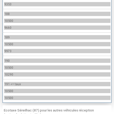
9353
188
10500
9660
189
10500
9973
190
10500
10290
191 <= taux
10500
10500
Ecotaxe Séreilhac (87) pour les autres véhicules réception