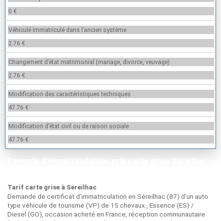
0 €
Véhiculé immatriculé dans l’ancien système
2.76 €
Changement d’état matrimonial (mariage, divorce, veuvage)
2.76 €
Modification des caractéristiques techniques
47.76 €
Modification d’état civil ou de raison sociale
47.76 €
Exemple d’immatriculation, prix carte grise Séreilhac
(87) en 2019
Tarif carte grise à Sereilhac
Demande de certificat d’immatriculation en Séreilhac (87) d’un auto
type véhicule de tourisme (VP) de 15 chevaux , Essence (ES) /
Diesel (GO), occasion acheté en France, réception communautaire