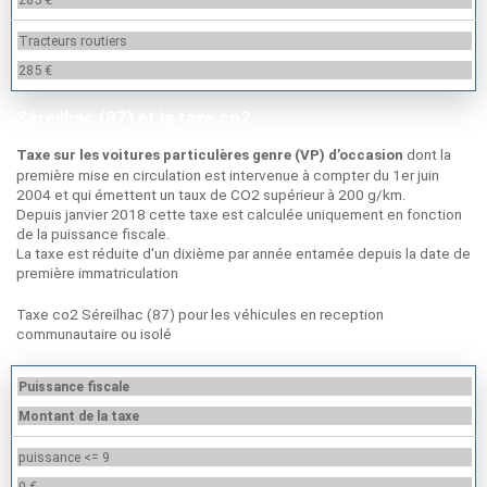
Tracteurs routiers
285 €
Séreilhac (87) et la taxe co2
dont la
Taxe sur les voitures particulères genre (VP) d’occasion
première mise en circulation est intervenue à compter du 1er juin
2004 et qui émettent un taux de CO2 supérieur à 200 g/km.
Depuis janvier 2018 cette taxe est calculée uniquement en fonction
de la puissance fiscale.
La taxe est réduite d'un dixième par année entamée depuis la date de
première immatriculation
Taxe co2 Séreilhac (87) pour les véhicules en reception
communautaire ou isolé
Puissance fiscale
Montant de la taxe
puissance <= 9
0 €