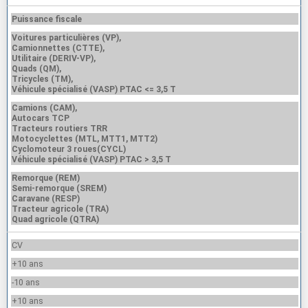
Puissance fiscale
Voitures particulières (VP),
Camionnettes (CTTE),
Utilitaire (DERIV-VP),
Quads (QM),
Tricycles (TM),
Véhicule spécialisé (VASP) PTAC <= 3,5 T
Camions (CAM),
Autocars TCP
Tracteurs routiers TRR
Motocyclettes (MTL, MTT1, MTT2)
Cyclomoteur 3 roues(CYCL)
Véhicule spécialisé (VASP) PTAC > 3,5 T
Remorque (REM)
Semi-remorque (SREM)
Caravane (RESP)
Tracteur agricole (TRA)
Quad agricole (QTRA)
CV
+10 ans
-10 ans
+10 ans