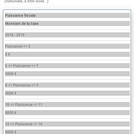
(nationale, à titre isolé…)
Puissance fiscale
Montant de la taxe
2018 - 2019
Puissance <= 5
0 €
6 <= Puissance <= 7
3000 €
8 <= Puissance <= 9
5000 €
10 <= Puissance <= 11
8000 €
12 <= Puissance <= 16
9000 €