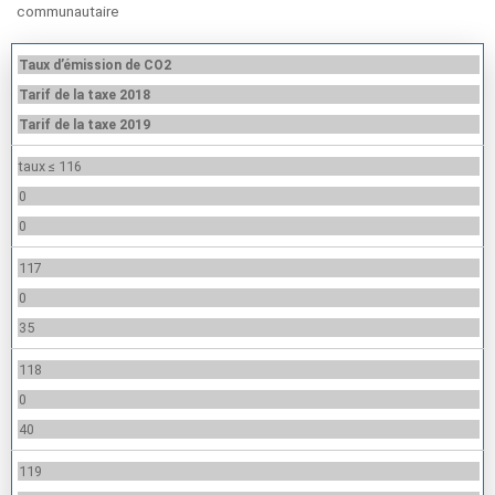
communautaire
Taux d’émission de CO2
Tarif de la taxe 2018
Tarif de la taxe 2019
taux ≤ 116
0
0
117
0
35
118
0
40
119