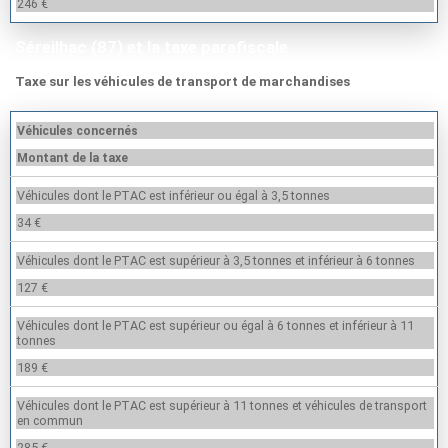
246 €
Séreilhac (87) et la taxe parafiscale
Taxe sur les véhicules de transport de marchandises
Véhicules concernés
Montant de la taxe
Véhicules dont le PTAC est inférieur ou égal à 3,5 tonnes
34 €
Véhicules dont le PTAC est supérieur à 3,5 tonnes et inférieur à 6 tonnes
127 €
Véhicules dont le PTAC est supérieur ou égal à 6 tonnes et inférieur à 11
tonnes
189 €
Véhicules dont le PTAC est supérieur à 11 tonnes et véhicules de transport
en commun
285 €