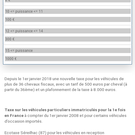
10 <= puissance <= 11
100 €
12 <= puissance <= 14
300 €
15 <= puissance
1000 €
Depuis le 1er janvier 2018 une nouvelle taxe pour les véhicules de
plus de 36 chevaux fiscaux, avec un tarif de 500 euros par cheval (à
partir du 36ème) et un plafonnement de la taxe à 8.000 euros.
Séreilhac (87) et le malus écologique
Taxe sur les véhicules particuliers immatriculés pour la 1e fois
à compter du 1er janvier 2008 et pour certains véhicules
en France
d’occasion importés.
Ecotaxe Séreilhac (87) pour les véhicules en reception