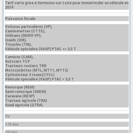
Tarif carte grise à Sermoise-sur-Loire pour immatriculer un véhicule en
2019
Puissance fiscale
Voitures particulières (VP),
Camionnettes (CTTE),
Utilitaire (DERIV-VP),
Quads (QM),
Tricycles (TM),
Véhicule spécialisé (VASP) PTAC <= 3,5 T
Camions (CAM),
Autocars TCP
Tracteurs routiers TRR
Motocyclettes (MTL, MTT1, MTT2)
Cyclomoteur 3 roues(CYCL)
Véhicule spécialisé (VASP) PTAC > 3,5 T
Remorque (REM)
Semi-remorque (SREM)
Caravane (RESP)
Tracteur agricole (TRA)
Quad agricole (QTRA)
CV
+10 ans
-10 ans