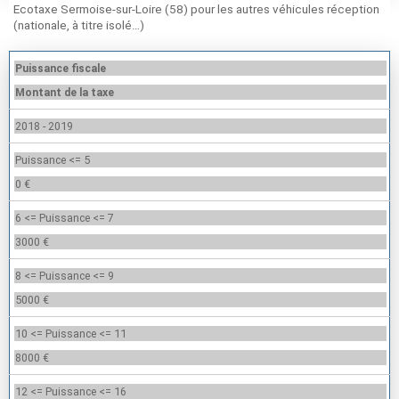
Ecotaxe Sermoise-sur-Loire (58) pour les autres véhicules réception
(nationale, à titre isolé…)
Puissance fiscale
Montant de la taxe
2018 - 2019
Puissance <= 5
0 €
6 <= Puissance <= 7
3000 €
8 <= Puissance <= 9
5000 €
10 <= Puissance <= 11
8000 €
12 <= Puissance <= 16