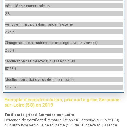
Véhiculé déja immatriculé SIV
0 €
Véhiculé immatriculé dans l’ancien système
2.76 €
Changement d’état matrimonial (mariage, divorce, veuvage)
2.76 €
Modification des caractéristiques techniques
57.76 €
Modification d’état civil ou de raison sociale
57.76 €
Exemple d’immatriculation, prix carte grise Sermoise-
sur-Loire (58) en 2019
Tarif carte grise à Sermoise-sur-Loire
Demande de certificat d’immatriculation en Sermoise-sur-Loire (58)
d’un auto type véhicule de tourisme (VP) de 10 chevaux , Essence