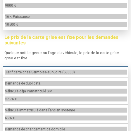
9000 €
16 < Puissance
10500 €
Le prix de la carte grise est fixe pour les demandes
suivantes
Quelque soit le genre ou l’age du véhicule, le prix de la carte grise
grise est fixe.
Tarif carte grise Sermoise-sur-Loire (58000)
Demande de duplicata
Véhiculé déja immatriculé SIV
57.76 €
Véhiculé immatriculé dans l’ancien système
6.76 €
Demande de changement de domicile