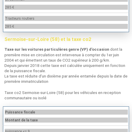
285 €
Tracteurs routiers
285 €
Sermoise-sur-Loire (58) et la taxe co2
dont la
Taxe sur les voitures particulères genre (VP) d’occasion
première mise en circulation est intervenue à compter du 1er juin
2004 et qui émettent un taux de CO2 supérieur à 200 g/km.
Depuis janvier 2018 cette taxe est calculée uniquement en fonction
de la puissance fiscale.
La taxe est réduite d'un dixième par année entamée depuis la date de
première immatriculation
Taxe co2 Sermoise-sur-Loire (58) pour les véhicules en reception
communautaire ou isolé
Puissance fiscale
Montant de la taxe
puissance <= 9