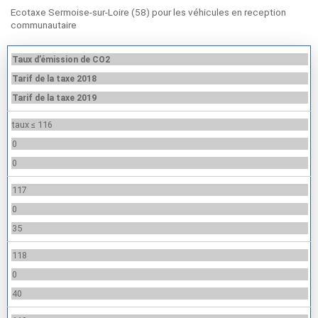
Ecotaxe Sermoise-sur-Loire (58) pour les véhicules en reception
communautaire
Taux d’émission de CO2
Tarif de la taxe 2018
Tarif de la taxe 2019
taux ≤ 116
0
0
117
0
35
118
0
40