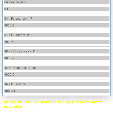
Puissance <= 5
0 €
6 <= Puissance <= 7
3000 €
8 <= Puissance <= 9
5000 €
10 <= Puissance <= 11
8000 €
12 <= Puissance <= 16
9000 €
16 < Puissance
10500 €
Le prix de la carte grise est fixe pour les demandes
suivantes