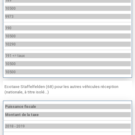
189
10500
9973
190
10500
10290
191 <= taux
10500
10500
Ecotaxe Staffelfelden (68) pour les autres véhicules réception
(nationale, à titre isolé…)
Puissance fiscale
Montant de la taxe
2018 - 2019