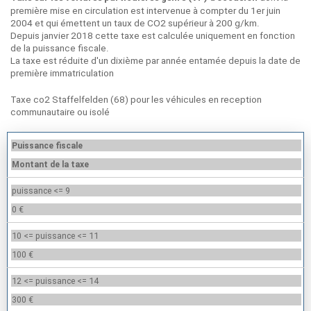
première mise en circulation est intervenue à compter du 1er juin
2004 et qui émettent un taux de CO2 supérieur à 200 g/km.
Depuis janvier 2018 cette taxe est calculée uniquement en fonction
de la puissance fiscale.
La taxe est réduite d'un dixième par année entamée depuis la date de
première immatriculation
Taxe co2 Staffelfelden (68) pour les véhicules en reception
communautaire ou isolé
Puissance fiscale
Montant de la taxe
puissance <= 9
0 €
10 <= puissance <= 11
100 €
12 <= puissance <= 14
300 €