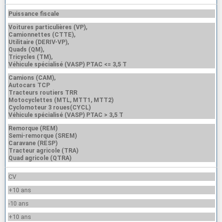
Puissance fiscale
Voitures particulières (VP),
Camionnettes (CTTE),
Utilitaire (DERIV-VP),
Quads (QM),
Tricycles (TM),
Véhicule spécialisé (VASP) PTAC <= 3,5 T
Camions (CAM),
Autocars TCP
Tracteurs routiers TRR
Motocyclettes (MTL, MTT1, MTT2)
Cyclomoteur 3 roues(CYCL)
Véhicule spécialisé (VASP) PTAC > 3,5 T
Remorque (REM)
Semi-remorque (SREM)
Caravane (RESP)
Tracteur agricole (TRA)
Quad agricole (QTRA)
CV
+10 ans
-10 ans
+10 ans