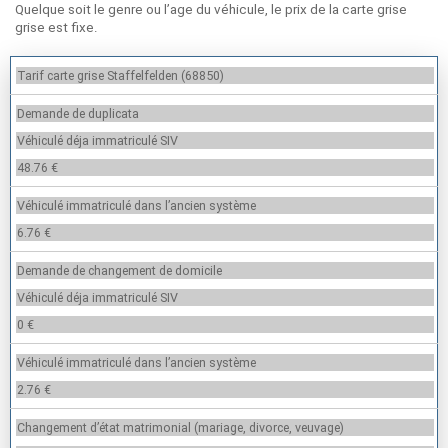
Quelque soit le genre ou l’age du véhicule, le prix de la carte grise
grise est fixe.
Tarif carte grise Staffelfelden (68850)
Demande de duplicata
Véhiculé déja immatriculé SIV
48.76 €
Véhiculé immatriculé dans l’ancien système
6.76 €
Demande de changement de domicile
Véhiculé déja immatriculé SIV
0 €
Véhiculé immatriculé dans l’ancien système
2.76 €
Changement d’état matrimonial (mariage, divorce, veuvage)