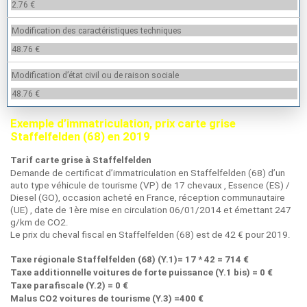
2.76 €
Modification des caractéristiques techniques
48.76 €
Modification d’état civil ou de raison sociale
48.76 €
Exemple d’immatriculation, prix carte grise
Staffelfelden (68) en 2019
Tarif carte grise à Staffelfelden
Demande de certificat d’immatriculation en Staffelfelden (68) d’un
auto type véhicule de tourisme (VP) de 17 chevaux , Essence (ES) /
Diesel (GO), occasion acheté en France, réception communautaire
(UE) , date de 1ère mise en circulation 06/01/2014 et émettant 247
g/km de CO2.
Le prix du cheval fiscal en Staffelfelden (68) est de 42 € pour 2019.
Taxe régionale Staffelfelden (68) (Y.1)= 17 * 42 = 714 €
Taxe additionnelle voitures de forte puissance (Y.1 bis) = 0 €
Taxe parafiscale (Y.2) = 0 €
Malus CO2 voitures de tourisme (Y.3) =400 €