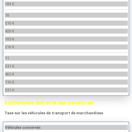
189 €
10
210 €
420 €
105 €
210 €
11
231 €
462 €
116 €
231 €
Staffelfelden (68) et la taxe parafiscale
Taxe sur les véhicules de transport de marchandises
Véhicules concernés