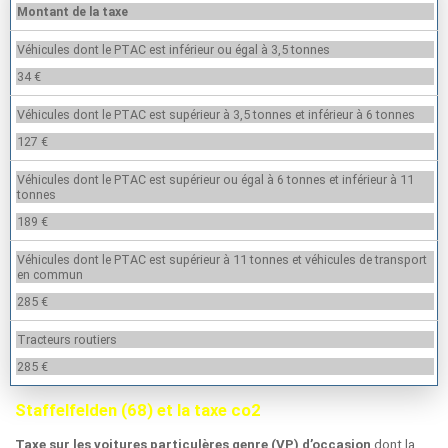
Montant de la taxe
Véhicules dont le PTAC est inférieur ou égal à 3,5 tonnes
34 €
Véhicules dont le PTAC est supérieur à 3,5 tonnes et inférieur à 6 tonnes
127 €
Véhicules dont le PTAC est supérieur ou égal à 6 tonnes et inférieur à 11
tonnes
189 €
Véhicules dont le PTAC est supérieur à 11 tonnes et véhicules de transport
en commun
285 €
Tracteurs routiers
285 €
Staffelfelden (68) et la taxe co2
dont la
Taxe sur les voitures particulères genre (VP) d’occasion