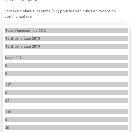
Ecotaxe Velars-sur-Ouche (21) pour les véhicules en reception
communautaire
Taux d’émission de CO2
Tarif de la taxe 2018
Tarif de la taxe 2019
taux ≤ 116
0
0
117
0
35
118
0
40