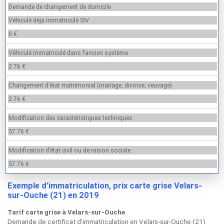
Demande de changement de domicile
Véhiculé déja immatriculé SIV
0 €
Véhiculé immatriculé dans l’ancien système
2.76 €
Changement d’état matrimonial (mariage, divorce, veuvage)
2.76 €
Modification des caractéristiques techniques
57.76 €
Modification d’état civil ou de raison sociale
57.76 €
Exemple d’immatriculation, prix carte grise Velars-
sur-Ouche (21) en 2019
Tarif carte grise à Velars-sur-Ouche
Demande de certificat d’immatriculation en Velars-sur-Ouche (21)