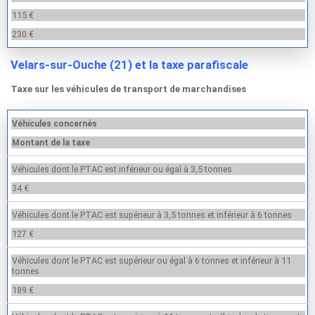
115 €
230 €
Velars-sur-Ouche (21) et la taxe parafiscale
Taxe sur les véhicules de transport de marchandises
Véhicules concernés
Montant de la taxe
Véhicules dont le PTAC est inférieur ou égal à 3,5 tonnes
34 €
Véhicules dont le PTAC est supérieur à 3,5 tonnes et inférieur à 6 tonnes
127 €
Véhicules dont le PTAC est supérieur ou égal à 6 tonnes et inférieur à 11
tonnes
189 €