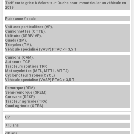
Tarif carte grise à Velars-sur-Ouche pour immatriculer un véhicule en
2019
Puissance fiscale
Voitures particulières (VP),
Camionnettes (CTTE),
Utilitaire (DERIV-VP),
Quads (QM),
Tricycles (TM),
Véhicule spécialisé (VASP) PTAC <= 3,5 T
Camions (CAM),
Autocars TCP
Tracteurs routiers TRR
Motocyclettes (MTL, MTT1, MTT2)
Cyclomoteur 3 roues(CYCL)
Véhicule spécialisé (VASP) PTAC > 3,5 T
Remorque (REM)
Semi-remorque (SREM)
Caravane (RESP)
Tracteur agricole (TRA)
Quad agricole (QTRA)
CV
+10 ans
-10 ans