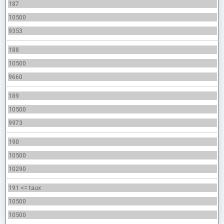
187
10500
9353
188
10500
9660
189
10500
9973
190
10500
10290
191 <= taux
10500
10500