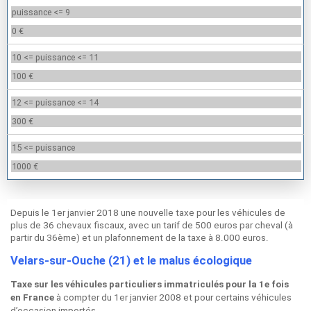
puissance <= 9
0 €
10 <= puissance <= 11
100 €
12 <= puissance <= 14
300 €
15 <= puissance
1000 €
Depuis le 1er janvier 2018 une nouvelle taxe pour les véhicules de
plus de 36 chevaux fiscaux, avec un tarif de 500 euros par cheval (à
partir du 36ème) et un plafonnement de la taxe à 8.000 euros.
Velars-sur-Ouche (21) et le malus écologique
Taxe sur les véhicules particuliers immatriculés pour la 1e fois
à compter du 1er janvier 2008 et pour certains véhicules
en France
d’occasion importés.