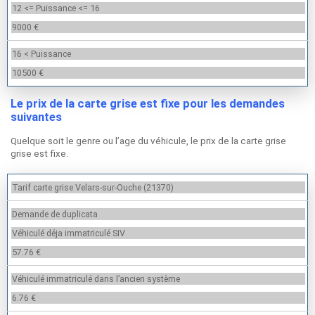
12 <= Puissance <= 16
9000 €
16 < Puissance
10500 €
Le prix de la carte grise est fixe pour les demandes
suivantes
Quelque soit le genre ou l’age du véhicule, le prix de la carte grise
grise est fixe.
Tarif carte grise Velars-sur-Ouche (21370)
Demande de duplicata
Véhiculé déja immatriculé SIV
57.76 €
Véhiculé immatriculé dans l’ancien système
6.76 €