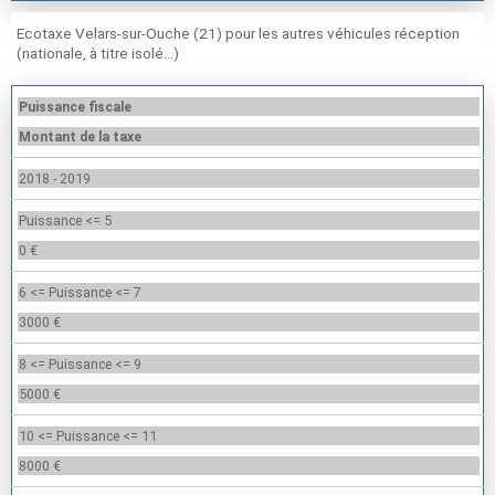
Ecotaxe Velars-sur-Ouche (21) pour les autres véhicules réception
(nationale, à titre isolé…)
Puissance fiscale
Montant de la taxe
2018 - 2019
Puissance <= 5
0 €
6 <= Puissance <= 7
3000 €
8 <= Puissance <= 9
5000 €
10 <= Puissance <= 11
8000 €