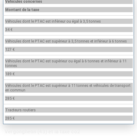
Véhicules concernés
Montant de la taxe
Véhicules dont le PTAC est inférieur ou égal à 3,5 tonnes
34 €
Véhicules dont le PTAC est supérieur à 3,5 tonnes et inférieur à 6 tonnes
127 €
Véhicules dont le PTAC est supérieur ou égal à 6 tonnes et inférieur à 11
tonnes
189 €
Véhicules dont le PTAC est supérieur à 11 tonnes et véhicules de transport
en commun
285 €
Tracteurs routiers
285 €
Vergongheon (43) et la taxe co2