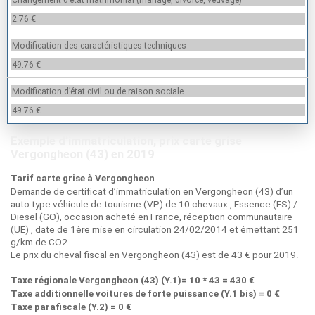
2.76 €
Modification des caractéristiques techniques
49.76 €
Modification d’état civil ou de raison sociale
49.76 €
Exemple d’immatriculation, prix carte grise
Vergongheon (43) en 2019
Tarif carte grise à Vergongheon
Demande de certificat d’immatriculation en Vergongheon (43) d’un
auto type véhicule de tourisme (VP) de 10 chevaux , Essence (ES) /
Diesel (GO), occasion acheté en France, réception communautaire
(UE) , date de 1ère mise en circulation 24/02/2014 et émettant 251
g/km de CO2.
Le prix du cheval fiscal en Vergongheon (43) est de 43 € pour 2019.
Taxe régionale Vergongheon (43) (Y.1)= 10 * 43 = 430 €
Taxe additionnelle voitures de forte puissance (Y.1 bis) = 0 €
Taxe parafiscale (Y.2) = 0 €