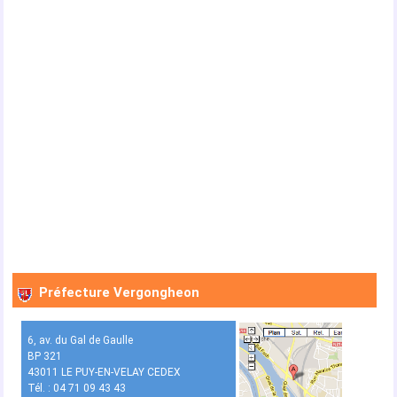
Préfecture Vergongheon
6, av. du Gal de Gaulle
BP 321
43011 LE PUY-EN-VELAY CEDEX
Tél. : 04 71 09 43 43