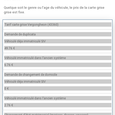
Quelque soit le genre ou l’age du véhicule, le prix de la carte grise
grise est fixe.
Tarif carte grise Vergongheon (43360)
Demande de duplicata
Véhiculé déja immatriculé SIV
49.76 €
Véhiculé immatriculé dans l’ancien système
6.76 €
Demande de changement de domicile
Véhiculé déja immatriculé SIV
0 €
Véhiculé immatriculé dans l’ancien système
2.76 €
Changement d’état matrimonial (mariage, divorce, veuvage)