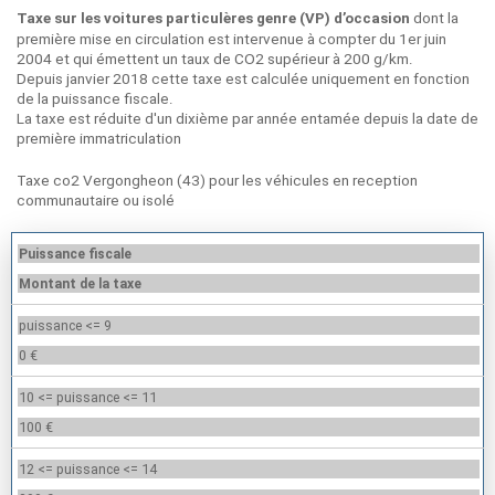
dont la
Taxe sur les voitures particulères genre (VP) d’occasion
première mise en circulation est intervenue à compter du 1er juin
2004 et qui émettent un taux de CO2 supérieur à 200 g/km.
Depuis janvier 2018 cette taxe est calculée uniquement en fonction
de la puissance fiscale.
La taxe est réduite d'un dixième par année entamée depuis la date de
première immatriculation
Taxe co2 Vergongheon (43) pour les véhicules en reception
communautaire ou isolé
Puissance fiscale
Montant de la taxe
puissance <= 9
0 €
10 <= puissance <= 11
100 €
12 <= puissance <= 14