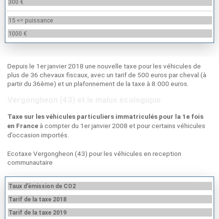
300 €
15 <= puissance
1000 €
Depuis le 1er janvier 2018 une nouvelle taxe pour les véhicules de
plus de 36 chevaux fiscaux, avec un tarif de 500 euros par cheval (à
partir du 36ème) et un plafonnement de la taxe à 8.000 euros.
Vergongheon (43) et le malus écologique
Taxe sur les véhicules particuliers immatriculés pour la 1e fois
à compter du 1er janvier 2008 et pour certains véhicules
en France
d’occasion importés.
Ecotaxe Vergongheon (43) pour les véhicules en reception
communautaire
Taux d’émission de CO2
Tarif de la taxe 2018
Tarif de la taxe 2019