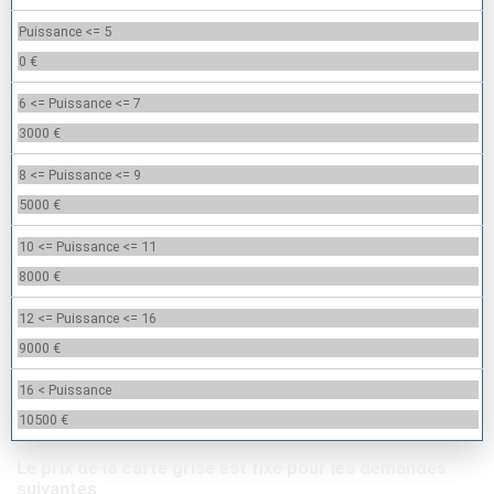
Puissance <= 5
0 €
6 <= Puissance <= 7
3000 €
8 <= Puissance <= 9
5000 €
10 <= Puissance <= 11
8000 €
12 <= Puissance <= 16
9000 €
16 < Puissance
10500 €
Le prix de la carte grise est fixe pour les demandes
suivantes