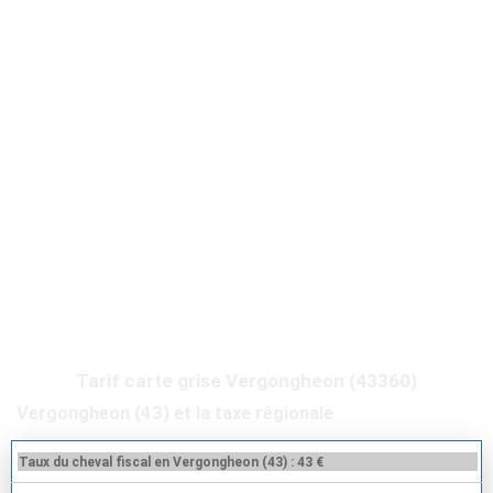
Tarif carte grise Vergongheon (43360)
Vergongheon (43) et la taxe régionale
Taux du cheval fiscal en Vergongheon (43) : 43 €