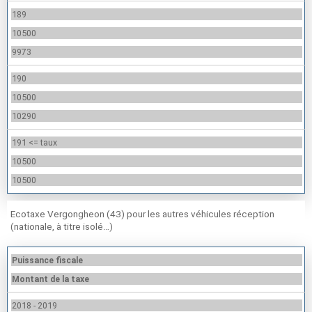
189
10500
9973
190
10500
10290
191 <= taux
10500
10500
Ecotaxe Vergongheon (43) pour les autres véhicules réception
(nationale, à titre isolé…)
Puissance fiscale
Montant de la taxe
2018 - 2019