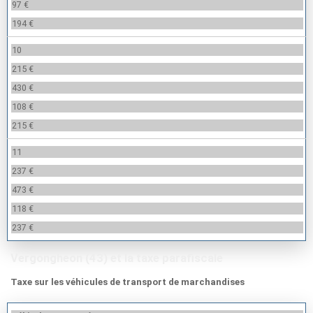
97 €
194 €
10
215 €
430 €
108 €
215 €
11
237 €
473 €
118 €
237 €
Vergongheon (43) et la taxe parafiscale
Taxe sur les véhicules de transport de marchandises