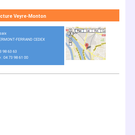
cture Veyre-Monton
saix
LERMONT-FERRAND CEDEX
73 98 63 63
 : 04 73 98 61 00