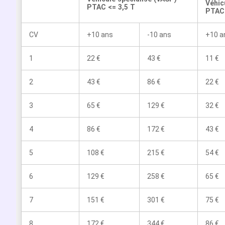
Véhic
PTAC <= 3,5 T
PTAC 
CV
+10 ans
-10 ans
+10 a
1
22 €
43 €
11 €
2
43 €
86 €
22 €
3
65 €
129 €
32 €
4
86 €
172 €
43 €
5
108 €
215 €
54 €
6
129 €
258 €
65 €
7
151 €
301 €
75 €
8
172 €
344 €
86 €