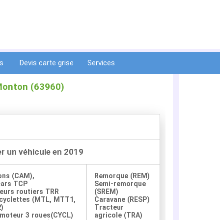
ts
Devis carte grise
Services
-Monton (63960)
er un véhicule en 2019
ons (CAM),
Remorque (REM)
cars TCP
Semi-remorque
eurs routiers TRR
(SREM)
yclettes (MTL, MTT1,
Caravane (RESP)
)
Tracteur
moteur 3 roues(CYCL)
agricole (TRA)