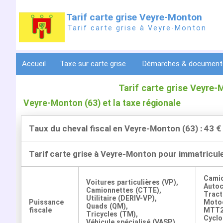
Tarif carte grise Veyre-Monton
Tarif carte grise à Veyre-Monton
Accueil
Taxe sur carte grise
Démarches & documen
Tarif carte grise Veyre
Veyre-Monton (63) et la taxe régionale
Taux du cheval fiscal en Veyre-Monton (63) : 43 €
Tarif carte grise à Veyre-Monton pour immatricul
Cami
Voitures particulières (VP),
Auto
Camionnettes (CTTE),
Tract
Utilitaire (DERIV-VP),
Puissance
Motoc
Quads (QM),
fiscale
MTT2
Tricycles (TM),
Cyclo
Véhicule spécialisé (VASP)