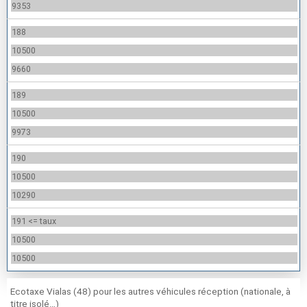
9353
188
10500
9660
189
10500
9973
190
10500
10290
191 <= taux
10500
10500
Ecotaxe Vialas (48) pour les autres véhicules réception (nationale, à
titre isolé…)