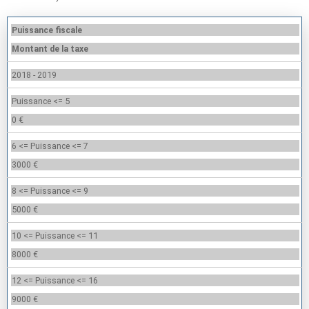
Puissance fiscale
Montant de la taxe
2018 - 2019
Puissance <= 5
0 €
6 <= Puissance <= 7
3000 €
8 <= Puissance <= 9
5000 €
10 <= Puissance <= 11
8000 €
12 <= Puissance <= 16
9000 €