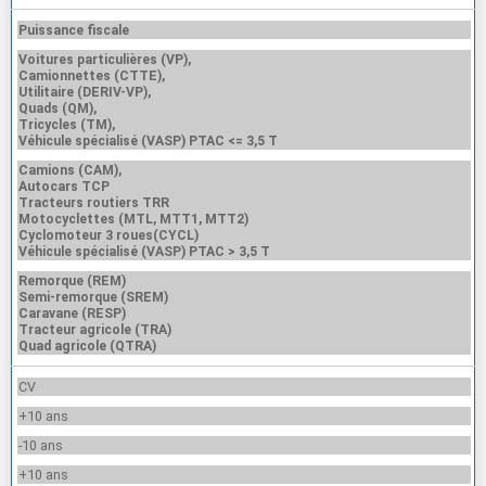
Puissance fiscale
Voitures particulières (VP),
Camionnettes (CTTE),
Utilitaire (DERIV-VP),
Quads (QM),
Tricycles (TM),
Véhicule spécialisé (VASP) PTAC <= 3,5 T
Camions (CAM),
Autocars TCP
Tracteurs routiers TRR
Motocyclettes (MTL, MTT1, MTT2)
Cyclomoteur 3 roues(CYCL)
Véhicule spécialisé (VASP) PTAC > 3,5 T
Remorque (REM)
Semi-remorque (SREM)
Caravane (RESP)
Tracteur agricole (TRA)
Quad agricole (QTRA)
CV
+10 ans
-10 ans
+10 ans