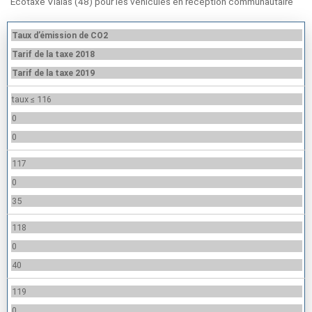
Ecotaxe Vialas (48) pour les véhicules en reception communautaire
Taux d’émission de CO2
Tarif de la taxe 2018
Tarif de la taxe 2019
taux ≤ 116
0
0
117
0
35
118
0
40
119
0