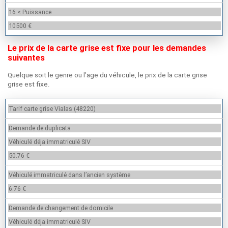
16 < Puissance
10500 €
Le prix de la carte grise est fixe pour les demandes
suivantes
Quelque soit le genre ou l’age du véhicule, le prix de la carte grise
grise est fixe.
Tarif carte grise Vialas (48220)
Demande de duplicata
Véhiculé déja immatriculé SIV
50.76 €
Véhiculé immatriculé dans l’ancien système
6.76 €
Demande de changement de domicile
Véhiculé déja immatriculé SIV