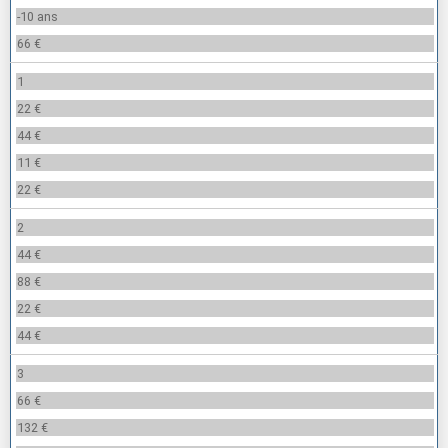
-10 ans
66 €
1
22 €
44 €
11 €
22 €
2
44 €
88 €
22 €
44 €
3
66 €
132 €