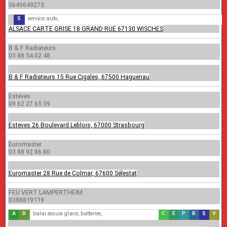
0649649275
S
service auto,
ALSACE CARTE GRISE 18 GRAND RUE 67130 WISCHES
B & F Radiateurs
03 88 54 02 48
B & F Radiateurs 15 Rue Cigales, 67500 Haguenau
Esteves
09 62 27 65 39
Esteves 26 Boulevard Leblois, 67000 Strasbourg
Euromaster
03 88 92 86 80
Euromaster 28 Rue de Colmar, 67600 Sélestat
FEU VERT LAMPERTHEIM
0388819119
A
B
accessoires automobiles, amortisseurs,
balai essuie glace, batteries,
C
E
climatisation, contrôl
P
echappement,
R
plaquettes de 
S
réparatio
V
servi
v
distribution,