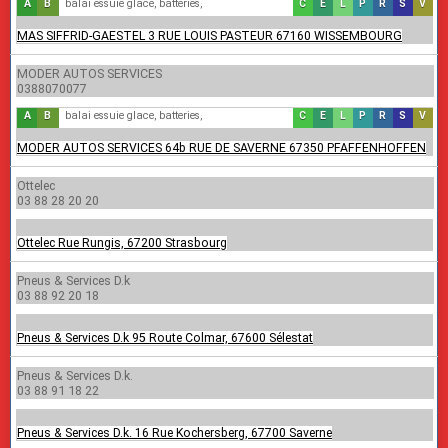
A
B
accessoires automobiles, amortisseurs,
balai essuie glace, batteries,
C
E
carrosserie, climatisation,
L
echappement,
P
lavage voiture,
R
pare-brise, pl
S
réparatio
V
servi
v
courroie distribution,
MAS SIFFRID-GAESTEL 3 RUE LOUIS PASTEUR 67160 WISSEMBOURG
MODER AUTOS SERVICES
0388070077
A
B
accessoires automobiles, amortisseurs,
balai essuie glace, batteries,
C
E
carrosserie, climatisation,
L
echappement,
P
lavage voiture,
R
pare-brise, pl
S
réparatio
V
servi
v
courroie distribution,
MODER AUTOS SERVICES 64b RUE DE SAVERNE 67350 PFAFFENHOFFEN
Ottelec
03 88 28 20 20
Ottelec Rue Rungis, 67200 Strasbourg
Pneus & Services D.k
03 88 92 20 18
Pneus & Services D.k 95 Route Colmar, 67600 Sélestat
Pneus & Services D.k.
03 88 91 18 22
Pneus & Services D.k. 16 Rue Kochersberg, 67700 Saverne