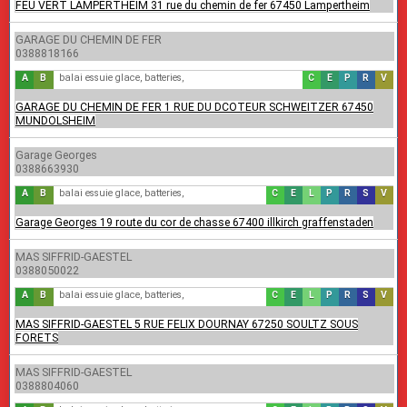
FEU VERT LAMPERTHEIM 31 rue du chemin de fer 67450 Lampertheim
GARAGE DU CHEMIN DE FER
0388818166
A
B
amortisseurs,
balai essuie glace, batteries,
C
E
carrosserie, climat
P
echappement
R
pare-brise
V
répar
v
GARAGE DU CHEMIN DE FER 1 RUE DU DCOTEUR SCHWEITZER 67450
MUNDOLSHEIM
Garage Georges
0388663930
A
B
accessoires automobiles, amortisseurs,
balai essuie glace, batteries,
C
E
carrosserie, climatisation,
L
echappement,
P
lavage voiture,
R
pare-brise, pl
S
réparatio
V
servi
v
courroie distribution,
Garage Georges 19 route du cor de chasse 67400 illkirch graffenstaden
MAS SIFFRID-GAESTEL
0388050022
A
B
accessoires automobiles, amortisseurs,
balai essuie glace, batteries,
C
E
carrosserie, climatisation,
L
echappement,
P
lavage voiture,
R
pare-brise, pl
S
réparatio
V
servi
v
courroie distribution,
MAS SIFFRID-GAESTEL 5 RUE FELIX DOURNAY 67250 SOULTZ SOUS
FORETS
MAS SIFFRID-GAESTEL
0388804060