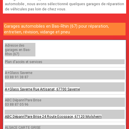
automobile , nous avons sélectionné quelques garages de réparation
de véhicules pas loin de chez vous.
Garages automobiles en Bas-Rhin (67) pour réparation,
entretien, révision, vidange et pneu
Adresse des
garages en Bas-
Rhin (67)
Plan d'accès et services
A+Glass Saverne
03 88 91 38 87
A+Glass Saverne Rue Artisanat, 67700 Saverne
ABC Dépann'Pare Brise
03 88 87 05 96
ABC Dépann'Pare Brise 24 Route Ecospace, 67120 Molsheim
ALSACE CARTE GRISE